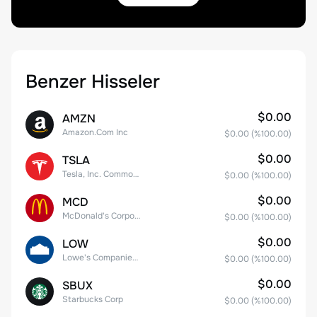
Benzer Hisseler
$0.00
AMZN
Amazon.Com Inc
$0.00
(%
100.00
)
$0.00
TSLA
Tesla, Inc. Common Stock
$0.00
(%
100.00
)
$0.00
MCD
McDonald's Corporation
$0.00
(%
100.00
)
$0.00
LOW
Lowe's Companies Inc.
$0.00
(%
100.00
)
$0.00
SBUX
Starbucks Corp
$0.00
(%
100.00
)