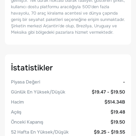
gelmiştir. Tek durak noktası olarak faaliyet gösteren şirket,
kullanıcı dostu platformu aracılığıyla 500'den fazla
havayolu, 70 araç kiralama acentesi ve dünya çapında
geniş bir seyahat paketleri seçeneğine erişim sunmaktadır.
Şirketin merkezi Arjantin'de olup, Brezilya, Uruguay ve
Meksika gibi bölgedeki pazarlara hizmet vermektedir.
İstatistikler
Piyasa Değeri
-
Günlük En Yüksek/Düşük
$19.47 - $19.50
Hacim
$514.34B
Açılış
$19.48
Önceki Kapanış
$19.50
52 Hafta En Yüksek/Düşük
$9.25 - $19.55