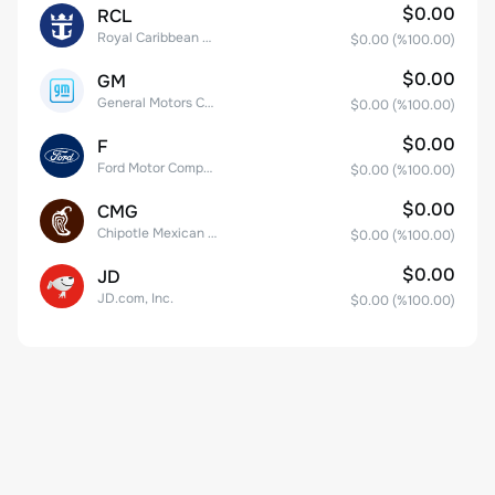
$0.00
RCL
Royal Caribbean Group
$0.00
(%
100.00
)
$0.00
GM
General Motors Company
$0.00
(%
100.00
)
$0.00
F
Ford Motor Company
$0.00
(%
100.00
)
$0.00
CMG
Chipotle Mexican Grill, Inc.
$0.00
(%
100.00
)
$0.00
JD
JD.com, Inc.
$0.00
(%
100.00
)