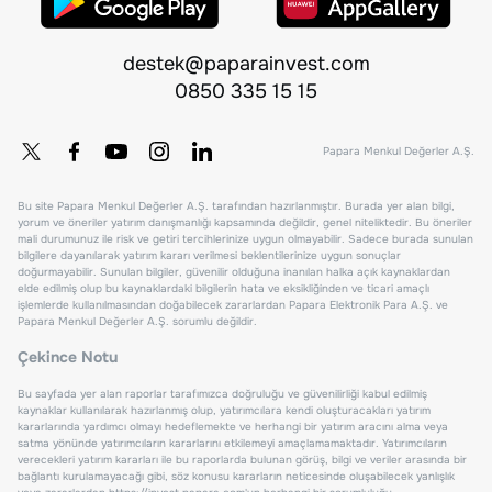
destek@paparainvest.com
0850 335 15 15
Papara Menkul Değerler A.Ş.
Bu site Papara Menkul Değerler A.Ş. tarafından hazırlanmıştır. Burada yer alan bilgi,
yorum ve öneriler yatırım danışmanlığı kapsamında değildir, genel niteliktedir. Bu öneriler
mali durumunuz ile risk ve getiri tercihlerinize uygun olmayabilir. Sadece burada sunulan
bilgilere dayanılarak yatırım kararı verilmesi beklentilerinize uygun sonuçlar
doğurmayabilir. Sunulan bilgiler, güvenilir olduğuna inanılan halka açık kaynaklardan
elde edilmiş olup bu kaynaklardaki bilgilerin hata ve eksikliğinden ve ticari amaçlı
işlemlerde kullanılmasından doğabilecek zararlardan Papara Elektronik Para A.Ş. ve
Papara Menkul Değerler A.Ş. sorumlu değildir.
Çekince Notu
Bu sayfada yer alan raporlar tarafımızca doğruluğu ve güvenilirliği kabul edilmiş
kaynaklar kullanılarak hazırlanmış olup, yatırımcılara kendi oluşturacakları yatırım
kararlarında yardımcı olmayı hedeflemekte ve herhangi bir yatırım aracını alma veya
satma yönünde yatırımcıların kararlarını etkilemeyi amaçlamamaktadır. Yatırımcıların
verecekleri yatırım kararları ile bu raporlarda bulunan görüş, bilgi ve veriler arasında bir
bağlantı kurulamayacağı gibi, söz konusu kararların neticesinde oluşabilecek yanlışlık