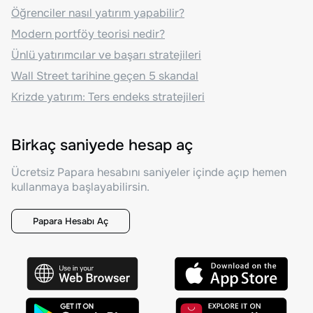
Öğrenciler nasıl yatırım yapabilir?
Modern portföy teorisi nedir?
Ünlü yatırımcılar ve başarı stratejileri
Wall Street tarihine geçen 5 skandal
Krizde yatırım: Ters endeks stratejileri
Birkaç saniyede hesap aç
Ücretsiz Papara hesabını saniyeler içinde açıp hemen
kullanmaya başlayabilirsin.
Papara Hesabı Aç