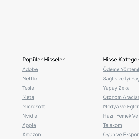
Popüler Hisseler
Hisse Kategori
Adobe
Ödeme Yönteml
Netflix
Sağlık ve İyi Y
Tesla
Yapay Zeka
Meta
Otonom Araçla
Microsoft
Medya ve Eğle
Nvidia
Hazır Yemek Ve
Apple
Telekom
Amazon
Oyun ve E-spor