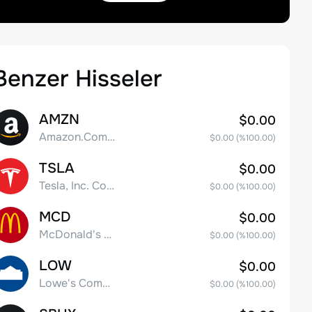
Benzer Hisseler
AMZN
$0.00
Amazon.Com Inc
$0.00
(%
100.00
)
TSLA
$0.00
Tesla, Inc. Common Stock
$0.00
(%
100.00
)
MCD
$0.00
McDonald's Corporation
$0.00
(%
100.00
)
LOW
$0.00
Lowe's Companies Inc.
$0.00
(%
100.00
)