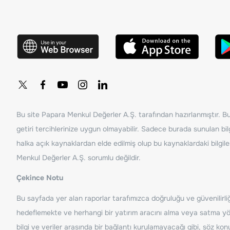
Bu site Papara Menkul Değerler A.Ş. tarafından hazırlanmıştır. Bur
getiri tercihlerinize uygun olmayabilir. Sadece burada sunulan bilg
halka açık kaynaklardan elde edilmiş olup bu kaynaklardaki bilgil
Menkul Değerler A.Ş. sorumlu değildir.
Çekince Notu
Bu sayfada yer alan raporlar tarafımızca doğruluğu ve güvenilirliği
hedeflemekte ve herhangi bir yatırım aracını alma veya satma yönü
bilgi ve veriler arasında bir bağlantı kurulamayacağı gibi, söz ko