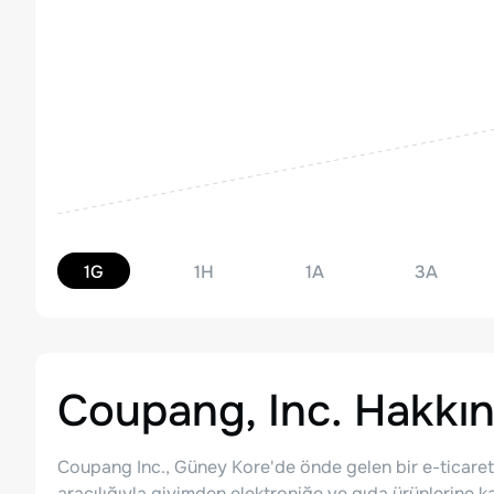
1G
1H
1A
3A
Coupang, Inc.
Hakkı
Coupang Inc., Güney Kore'de önde gelen bir e-ticaret 
aracılığıyla giyimden elektroniğe ve gıda ürünlerine 