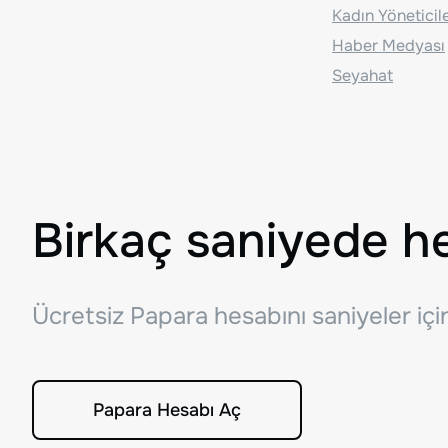
Kadın Yöneticil
Haber Medyası
Seyahat
Birkaç saniyede h
Ücretsiz Papara hesabını saniyeler iç
Papara Hesabı Aç