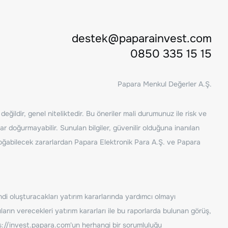
destek@paparainvest.com
0850 335 15 15
Papara Menkul Değerler A.Ş.
ğildir, genel niteliktedir. Bu öneriler mali durumunuz ile risk ve
ar doğurmayabilir. Sunulan bilgiler, güvenilir olduğuna inanılan
n doğabilecek zararlardan Papara Elektronik Para A.Ş. ve Papara
ndi oluşturacakları yatırım kararlarında yardımcı olmayı
rın verecekleri yatırım kararları ile bu raporlarda bulunan görüş,
s://invest.papara.com
'un herhangi bir sorumluluğu