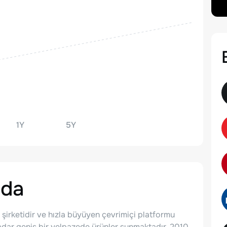
1Y
5Y
nda
şirketidir ve hızla büyüyen çevrimiçi platformu
kadar geniş bir yelpazede ürünler sunmaktadır. 2010