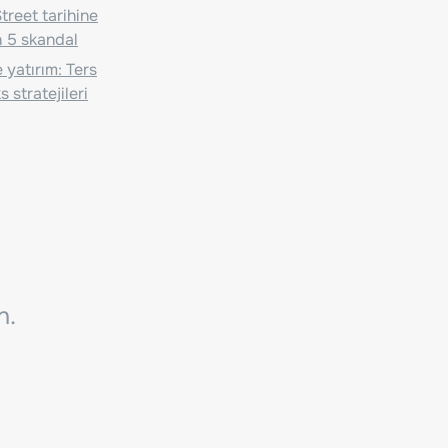
treet tarihine
 5 skandal
 yatırım: Ters
 stratejileri
n.