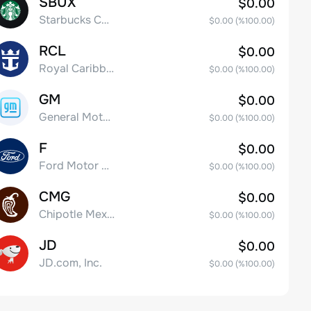
SBUX
$0.00
Starbucks Corp
$0.00
(%
100.00
)
RCL
$0.00
Royal Caribbean Group
$0.00
(%
100.00
)
GM
$0.00
General Motors Company
$0.00
(%
100.00
)
F
$0.00
Ford Motor Company
$0.00
(%
100.00
)
CMG
$0.00
Chipotle Mexican Grill, Inc.
$0.00
(%
100.00
)
JD
$0.00
JD.com, Inc.
$0.00
(%
100.00
)