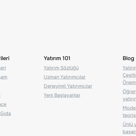
leri
Yatırım 101
Blog
eri
Yatırım Sözlüğü
Yatır
Çeşit
aşam
Uzman Yatırımcılar
Önem
Deneyimli Yatırımcılar
Öğrenc
r
Yeni Başlayanlar
yatırı
nce
Moder
 Gıda
teoris
Ünlü y
başarı