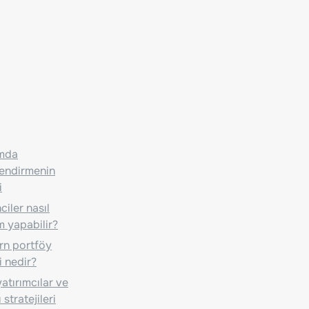
ımda
lendirmenin
i
iler nasıl
m yapabilir?
n portföy
i nedir?
atırımcılar ve
 stratejileri