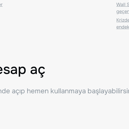
er
Wall S
geçen
Krizde
endeks
esap aç
inde açıp hemen kullanmaya başlayabilirsi