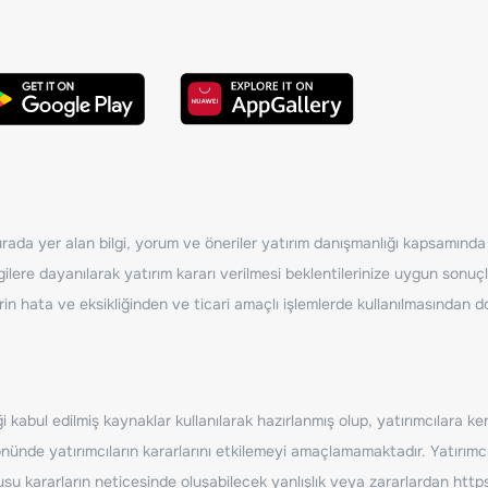
ada yer alan bilgi, yorum ve öneriler yatırım danışmanlığı kapsamında de
ilere dayanılarak yatırım kararı verilmesi beklentilerinize uygun sonuçl
erin hata ve eksikliğinden ve ticari amaçlı işlemlerde kullanılmasında
 kabul edilmiş kaynaklar kullanılarak hazırlanmış olup, yatırımcılara ke
nde yatırımcıların kararlarını etkilemeyi amaçlamamaktadır. Yatırımcıla
nusu kararların neticesinde oluşabilecek yanlışlık veya zararlardan
http