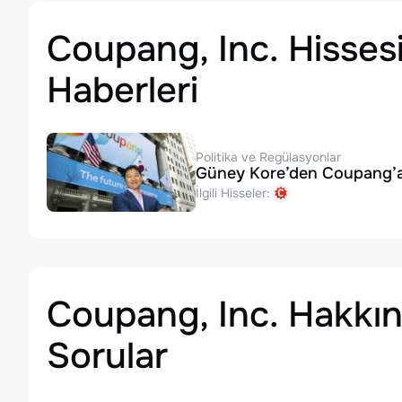
Coupang, Inc. Hisses
Haberleri
Politika ve Regülasyonlar
Güney Kore’den Coupang’a Se
İlgili Hisseler:
Coupang, Inc.
Hakkın
Sorular