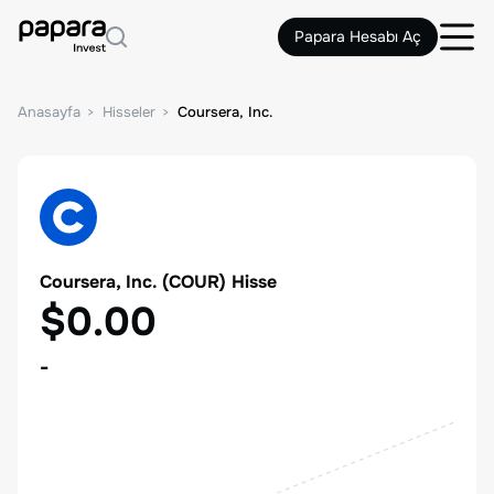
Papara Hesabı Aç
Anasayfa
Hisseler
Coursera, Inc.
Coursera, Inc.
(
COUR
) Hisse
$0.00
-