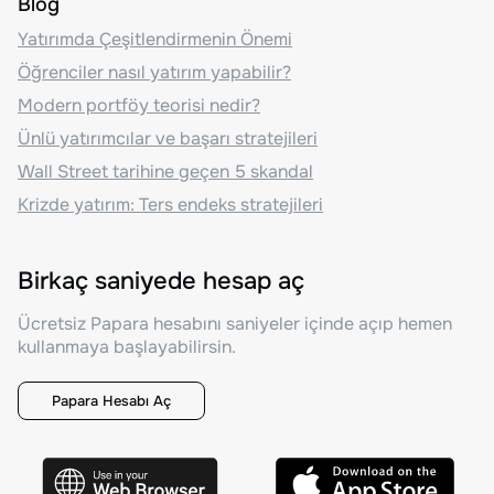
Blog
Yatırımda Çeşitlendirmenin Önemi
Öğrenciler nasıl yatırım yapabilir?
Modern portföy teorisi nedir?
Ünlü yatırımcılar ve başarı stratejileri
Wall Street tarihine geçen 5 skandal
Krizde yatırım: Ters endeks stratejileri
Birkaç saniyede hesap aç
Ücretsiz Papara hesabını saniyeler içinde açıp hemen
kullanmaya başlayabilirsin.
Papara Hesabı Aç