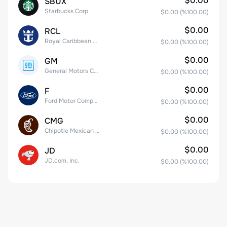
$0.00
SBUX
Starbucks Corp
$0.00
(%
100.00
)
$0.00
RCL
Royal Caribbean Group
$0.00
(%
100.00
)
$0.00
GM
General Motors Company
$0.00
(%
100.00
)
$0.00
F
Ford Motor Company
$0.00
(%
100.00
)
$0.00
CMG
Chipotle Mexican Grill, Inc.
$0.00
(%
100.00
)
$0.00
JD
JD.com, Inc.
$0.00
(%
100.00
)