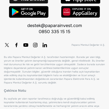
destek@paparainvest.com
0850 335 15 15
Papara Menkul Değerler A.Ş.
Bu site Papara Menkul Değerler A.Ş. tarafından hazırlanmıştır. Burada yer alan bilgi,
yorum ve öneriler yatırım danışmanlığı kapsamında değildir, genel niteliktedir. Bu öneriler
mali durumunuz ile risk ve getiri tercihlerinize uygun olmayabilir. Sadece burada sunulan
bilgilere dayanılarak yatırım kararı verilmesi beklentilerinize uygun sonuçlar
doğurmayabilir. Sunulan bilgiler, güvenilir olduğuna inanılan halka açık kaynaklardan
elde edilmiş olup bu kaynaklardaki bilgilerin hata ve eksikliğinden ve ticari amaçlı
işlemlerde kullanılmasından doğabilecek zararlardan Papara Elektronik Para A.Ş. ve
Papara Menkul Değerler A.Ş. sorumlu değildir.
Çekince Notu
Bu sayfada yer alan raporlar tarafımızca doğruluğu ve güvenilirliği kabul edilmiş
kaynaklar kullanılarak hazırlanmış olup, yatırımcılara kendi oluşturacakları yatırım
kararlarında yardımcı olmayı hedeflemekte ve herhangi bir yatırım aracını alma veya