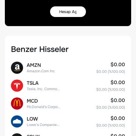
Hesap Aç
Benzer Hisseler
$0.00
AMZN
Amazon.Com Inc
$0.00
(%
100.00
)
$0.00
TSLA
Tesla, Inc. Common Stock
$0.00
(%
100.00
)
$0.00
MCD
McDonald's Corporation
$0.00
(%
100.00
)
$0.00
LOW
Lowe's Companies Inc.
$0.00
(%
100.00
)