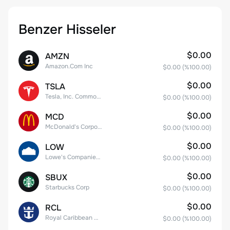
Benzer Hisseler
$0.00
AMZN
Amazon.Com Inc
$0.00
(%
100.00
)
$0.00
TSLA
Tesla, Inc. Common Stock
$0.00
(%
100.00
)
$0.00
MCD
McDonald's Corporation
$0.00
(%
100.00
)
$0.00
LOW
Lowe's Companies Inc.
$0.00
(%
100.00
)
$0.00
SBUX
Starbucks Corp
$0.00
(%
100.00
)
$0.00
RCL
Royal Caribbean Group
$0.00
(%
100.00
)