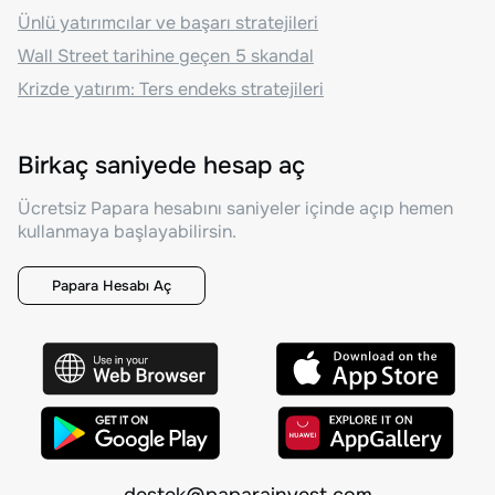
Ünlü yatırımcılar ve başarı stratejileri
Wall Street tarihine geçen 5 skandal
Krizde yatırım: Ters endeks stratejileri
Birkaç saniyede hesap aç
Ücretsiz Papara hesabını saniyeler içinde açıp hemen
kullanmaya başlayabilirsin.
Papara Hesabı Aç
destek@paparainvest.com