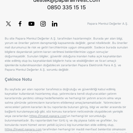
0850 335 15 15
Papara Menkul Değerler A.Ş.
Bu site Papara Menkul Değerler A.Ş. tarafından hazırlanmıştır. Burada yer alan bilgi,
yorum ve öneriler yatırım danışmanlığı kapsamında değildir, genel niteliktedir. Bu öneriler
mali durumunuz ile risk ve getiri tercihlerinize uygun olmayabilir. Sadece burada sunulan
bilgilere dayanılarak yatırım kararı verilmesi beklentilerinize uygun sonuçlar
doğurmayabilir. Sunulan bilgiler, güvenilir olduğuna inanılan halka açık kaynaklardan
elde edilmiş olup bu kaynaklardaki bilgilerin hata ve eksikliğinden ve ticari amaçlı
işlemlerde kullanılmasından doğabilecek zararlardan Papara Elektronik Para A.Ş. ve
Papara Menkul Değerler A.Ş. sorumlu değildir.
Çekince Notu
Bu sayfada yer alan raporlar tarafımızca doğruluğu ve güvenilirliği kabul edilmiş
kaynaklar kullanılarak hazırlanmış olup, yatırımcılara kendi oluşturacakları yatırım
kararlarında yardımcı olmayı hedeflemekte ve herhangi bir yatırım aracını alma veya
satma yönünde yatırımcıların kararlarını etkilemeyi amaçlamamaktadır. Yatırımcıların
verecekleri yatırım kararları ile bu raporlarda bulunan görüş, bilgi ve veriler arasında bir
bağlantı kurulamayacağı gibi, söz konusu kararların neticesinde oluşabilecek yanlışlık
veya zararlardan
https://invest.papara.com
'un herhangi bir sorumluluğu
bulunmamaktadır. Bu raporlardaki her türlü iç ve dış piyasa tablo ve grafikler, bu
konularda resmi hizmet veren yetkili üçüncü kişi kurumlardan elde edilmiş olup,
https://invest.papara.com
tarafından herhangi bir maddi menfaat beklentisi olmaksızın