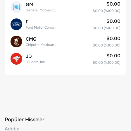
$0.00
GM
General Motors Company
$0.00
(%
100.00
)
$0.00
F
Ford Motor Company
$0.00
(%
100.00
)
$0.00
CMG
Chipotle Mexican Grill, Inc.
$0.00
(%
100.00
)
$0.00
JD
JD.com, Inc.
$0.00
(%
100.00
)
Popüler Hisseler
Adobe