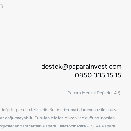
n.
destek@paparainvest.com
0850 335 15 15
Papara Menkul Değerler A.Ş.
ğildir, genel niteliktedir. Bu öneriler mali durumunuz ile risk ve
ar doğurmayabilir. Sunulan bilgiler, güvenilir olduğuna inanılan
n doğabilecek zararlardan Papara Elektronik Para A.Ş. ve Papara