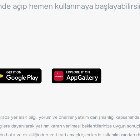
inde açıp hemen kullanmaya başlayabilirsi
ada yer alan bilgi, yorum ve öneriler yatırım danışmanlığı kapsamında de
ilere dayanılarak yatırım kararı verilmesi beklentilerinize uygun sonuçl
erin hata ve eksikliğinden ve ticari amaçlı işlemlerde kullanılmasında