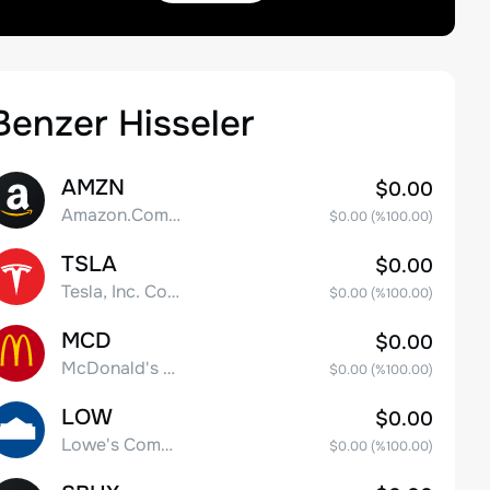
Benzer Hisseler
AMZN
$0.00
Amazon.Com Inc
$0.00
(%
100.00
)
TSLA
$0.00
Tesla, Inc. Common Stock
$0.00
(%
100.00
)
MCD
$0.00
McDonald's Corporation
$0.00
(%
100.00
)
LOW
$0.00
Lowe's Companies Inc.
$0.00
(%
100.00
)