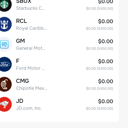
SBUX
$0.00
Starbucks Corp
$0.00
(%
100.00
)
RCL
$0.00
Royal Caribbean Group
$0.00
(%
100.00
)
GM
$0.00
General Motors Company
$0.00
(%
100.00
)
F
$0.00
Ford Motor Company
$0.00
(%
100.00
)
CMG
$0.00
Chipotle Mexican Grill, Inc.
$0.00
(%
100.00
)
JD
$0.00
JD.com, Inc.
$0.00
(%
100.00
)