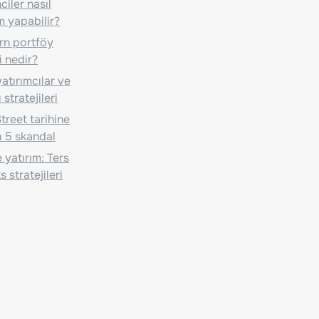
iler nasıl
m yapabilir?
n portföy
i nedir?
atırımcılar ve
 stratejileri
treet tarihine
 5 skandal
 yatırım: Ters
 stratejileri