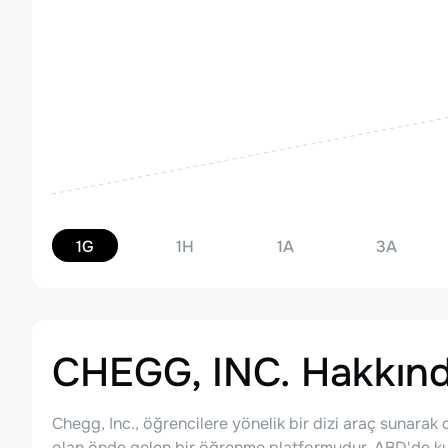
1G
1H
1A
3A
CHEGG, INC.
Hakkın
Chegg, Inc., öğrencilere yönelik bir dizi araç sunarak
olan önde gelen bir öğrenme platformudur. ABD'de kur