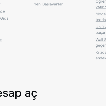
Öğrenc
r
Yeni Başlayanlar
yatırı
nce
Moder
 Gıda
teoris
Ünlü y
başarı
er
Wall S
geçen
Krizde
endeks
esap aç