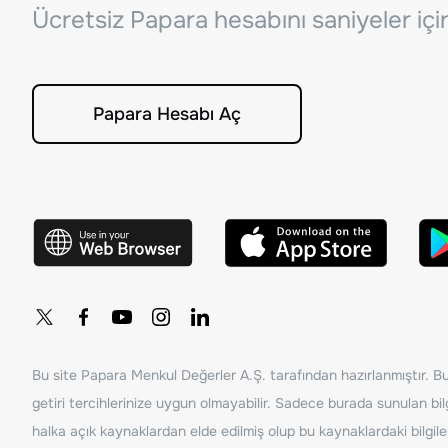
Ücretsiz Papara hesabını saniyeler iç
Papara Hesabı Aç
Bu site Papara Menkul Değerler A.Ş. tarafından hazırlanmıştır. Bur
getiri tercihlerinize uygun olmayabilir. Sadece burada sunulan bilg
halka açık kaynaklardan elde edilmiş olup bu kaynaklardaki bilgil