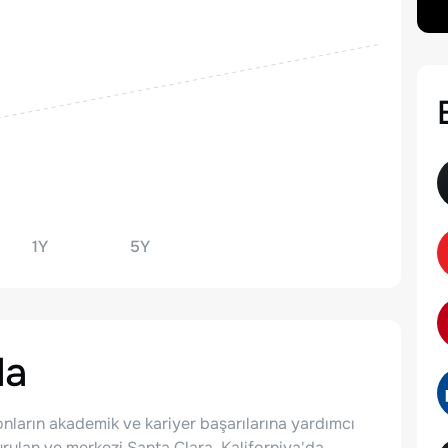
1Y
5Y
da
 onların akademik ve kariyer başarılarına yardımcı
ulan ve merkezi Santa Clara, Kaliforniya'da