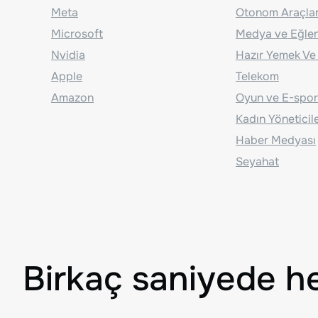
Meta
Otonom Araçla
Microsoft
Medya ve Eğle
Nvidia
Hazır Yemek Ve
Apple
Telekom
Amazon
Oyun ve E-spor
Kadın Yöneticil
Haber Medyası
Seyahat
Birkaç saniyede h