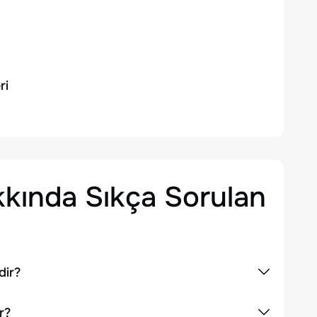
ri
kında Sıkça Sorulan
dir?
r?