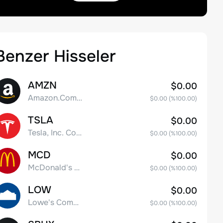
Benzer Hisseler
AMZN
$0.00
Amazon.Com Inc
$0.00
(%
100.00
)
TSLA
$0.00
Tesla, Inc. Common Stock
$0.00
(%
100.00
)
MCD
$0.00
McDonald's Corporation
$0.00
(%
100.00
)
LOW
$0.00
Lowe's Companies Inc.
$0.00
(%
100.00
)