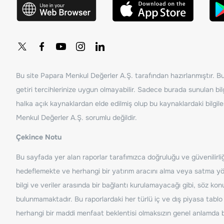
Bu site Papara Menkul Değerler A.Ş. tarafından hazırlanmıştır. Bur
getiri tercihlerinize uygun olmayabilir. Sadece burada sunulan bilg
halka açık kaynaklardan elde edilmiş olup bu kaynaklardaki bilgil
Menkul Değerler A.Ş. sorumlu değildir.
Çekince Notu
Bu sayfada yer alan raporlar tarafımızca doğruluğu ve güvenilirliği
hedeflemekte ve herhangi bir yatırım aracını alma veya satma yönü
bilgi ve veriler arasında bir bağlantı kurulamayacağı gibi, söz ko
bulunmamaktadır. Bu raporlardaki her türlü iç ve dış piyasa tablo 
herhangi bir maddi menfaat beklentisi olmaksızın genel anlamda bil