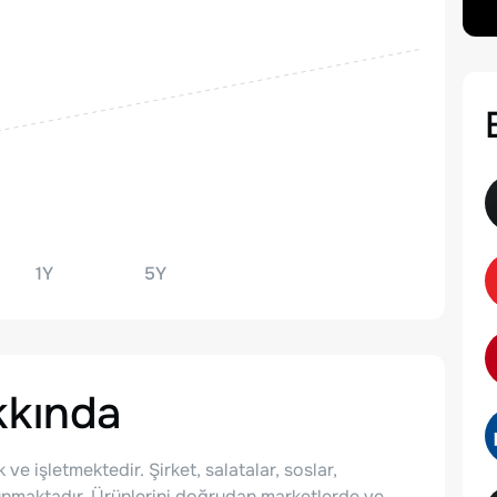
1Y
5Y
kında
ve işletmektedir. Şirket, salatalar, soslar,
 sunmaktadır. Ürünlerini doğrudan marketlerde ve