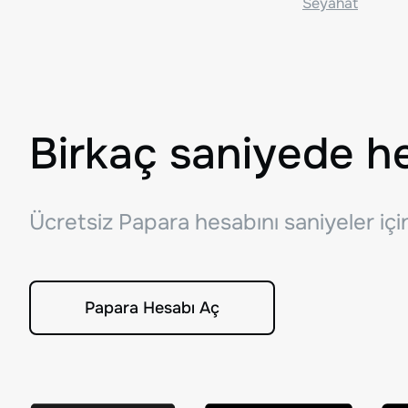
Seyahat
Birkaç saniyede h
Ücretsiz Papara hesabını saniyeler iç
Papara Hesabı Aç