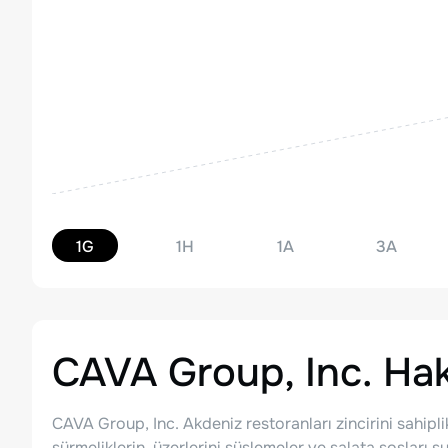
1G
1H
1A
3A
CAVA Group, Inc.
Hak
CAVA Group, Inc. Akdeniz restoranları zincirini sahiplik 
sürmeliklerin, üzerlerini süslemeler ve salata sosları