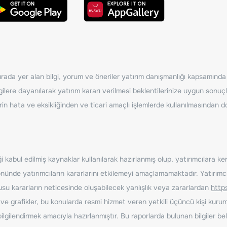
ada yer alan bilgi, yorum ve öneriler yatırım danışmanlığı kapsamında de
ilere dayanılarak yatırım kararı verilmesi beklentilerinize uygun sonuçl
erin hata ve eksikliğinden ve ticari amaçlı işlemlerde kullanılmasında
 kabul edilmiş kaynaklar kullanılarak hazırlanmış olup, yatırımcılara ke
nde yatırımcıların kararlarını etkilemeyi amaçlamamaktadır. Yatırımcıla
nusu kararların neticesinde oluşabilecek yanlışlık veya zararlardan
http
ve grafikler, bu konularda resmi hizmet veren yetkili üçüncü kişi kurum
gilendirmek amacıyla hazırlanmıştır. Bu raporlarda bulunan bilgiler bell