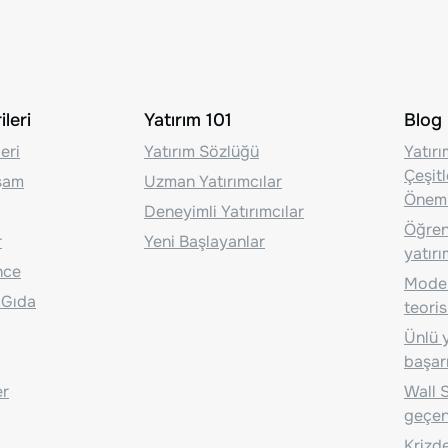
leri
Yatırım 101
Blog
eri
Yatırım Sözlüğü
Yatır
Çeşit
aşam
Uzman Yatırımcılar
Önem
Deneyimli Yatırımcılar
Öğrenc
r
Yeni Başlayanlar
yatırı
nce
Moder
 Gıda
teoris
Ünlü y
başarı
er
Wall S
geçen
Krizde