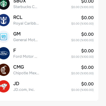
SBUX
$0.00
Starbucks Corp
$0.00
(%
100.00
)
RCL
$0.00
Royal Caribbean Group
$0.00
(%
100.00
)
GM
$0.00
General Motors Company
$0.00
(%
100.00
)
F
$0.00
Ford Motor Company
$0.00
(%
100.00
)
CMG
$0.00
Chipotle Mexican Grill, Inc.
$0.00
(%
100.00
)
JD
$0.00
JD.com, Inc.
$0.00
(%
100.00
)