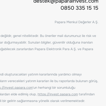
destek@paparainvest.com
0850 335 15 15
Papara Menkul Değerler A.Ş.
ğildir, genel niteliktedir. Bu öneriler mali durumunuz ile risk ve
ar doğurmayabilir. Sunulan bilgiler, güvenilir olduğuna inanılan
n doğabilecek zararlardan Papara Elektronik Para A.Ş. ve Papara
ndi oluşturacakları yatırım kararlarında yardımcı olmayı
rın verecekleri yatırım kararları ile bu raporlarda bulunan görüş,
s://invest.papara.com
'un herhangi bir sorumluluğu
lardan elde edilmiş olup,
https://invest.papara.com
tarafından
i bir gelirin sağlanmasına yönelik olarak verilmemektedir.