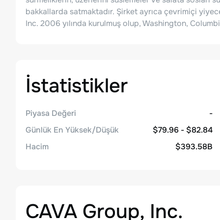
bakkallarda satmaktadır. Şirket ayrıca çevrimiçi yiyec
Inc. 2006 yılında kurulmuş olup, Washington, Columbi
İstatistikler
Piyasa Değeri
-
Günlük En Yüksek/Düşük
$79.96 - $82.84
Hacim
$393.58B
CAVA Group, Inc.