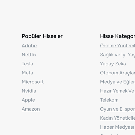
Popüler Hisseler
Hisse Kategori
Adobe
Ödeme Yönteml
Netflix
Sağlık ve İyi Y
Tesla
Yapay Zeka
Meta
Otonom Araçla
Microsoft
Medya ve Eğle
Nvidia
Hazır Yemek Ve
Apple
Telekom
Amazon
Oyun ve E-spor
Kadın Yöneticil
Haber Medyası