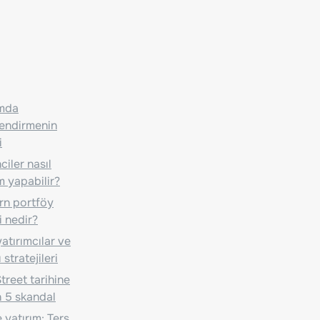
ımda
lendirmenin
i
iler nasıl
m yapabilir?
n portföy
i nedir?
atırımcılar ve
 stratejileri
treet tarihine
 5 skandal
 yatırım: Ters