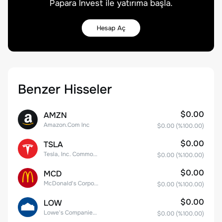
Papara Invest ile yatırıma başla.
Hesap Aç
Benzer Hisseler
$0.00
AMZN
Amazon.Com Inc
$0.00
(%
100.00
)
$0.00
TSLA
Tesla, Inc. Common Stock
$0.00
(%
100.00
)
$0.00
MCD
McDonald's Corporation
$0.00
(%
100.00
)
$0.00
LOW
Lowe's Companies Inc.
$0.00
(%
100.00
)