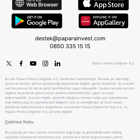
destek@paparainvest.com
0850 335 15 15
Papara Menkul Değerler A.Ş.
Bu site Papara Menkul Değerler A.Ş. tarafından hazırlanmıştır. Burada yer alan bilgi,
yorum ve öneriler yatırım danışmanlığı kapsamında değildir, genel niteliktedir. Bu öneriler
mali durumunuz ile risk ve getiri tercihlerinize uygun olmayabilir. Sadece burada sunulan
bilgilere dayanılarak yatırım kararı verilmesi beklentilerinize uygun sonuçlar
doğurmayabilir. Sunulan bilgiler, güvenilir olduğuna inanılan halka açık kaynaklardan
elde edilmiş olup bu kaynaklardaki bilgilerin hata ve eksikliğinden ve ticari amaçlı
işlemlerde kullanılmasından doğabilecek zararlardan Papara Elektronik Para A.Ş. ve
Papara Menkul Değerler A.Ş. sorumlu değildir.
Çekince Notu
Bu sayfada yer alan raporlar tarafımızca doğruluğu ve güvenilirliği kabul edilmiş
kaynaklar kullanılarak hazırlanmış olup, yatırımcılara kendi oluşturacakları yatırım