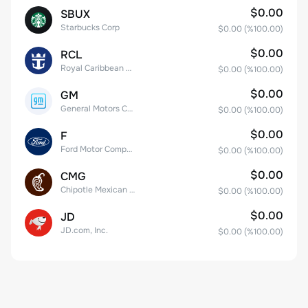
$0.00
SBUX
Starbucks Corp
$0.00
(%
100.00
)
$0.00
RCL
Royal Caribbean Group
$0.00
(%
100.00
)
$0.00
GM
General Motors Company
$0.00
(%
100.00
)
$0.00
F
Ford Motor Company
$0.00
(%
100.00
)
$0.00
CMG
Chipotle Mexican Grill, Inc.
$0.00
(%
100.00
)
$0.00
JD
JD.com, Inc.
$0.00
(%
100.00
)