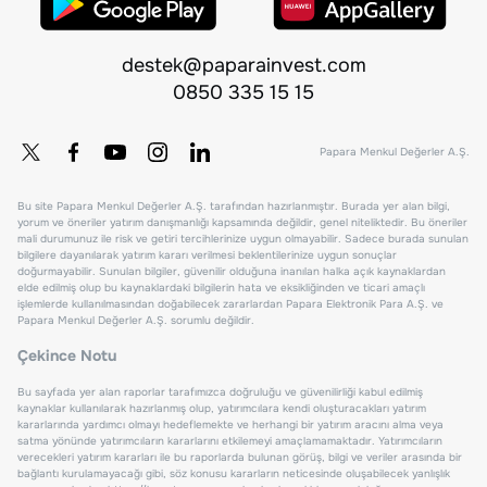
destek@paparainvest.com
0850 335 15 15
Papara Menkul Değerler A.Ş.
Bu site Papara Menkul Değerler A.Ş. tarafından hazırlanmıştır. Burada yer alan bilgi,
yorum ve öneriler yatırım danışmanlığı kapsamında değildir, genel niteliktedir. Bu öneriler
mali durumunuz ile risk ve getiri tercihlerinize uygun olmayabilir. Sadece burada sunulan
bilgilere dayanılarak yatırım kararı verilmesi beklentilerinize uygun sonuçlar
doğurmayabilir. Sunulan bilgiler, güvenilir olduğuna inanılan halka açık kaynaklardan
elde edilmiş olup bu kaynaklardaki bilgilerin hata ve eksikliğinden ve ticari amaçlı
işlemlerde kullanılmasından doğabilecek zararlardan Papara Elektronik Para A.Ş. ve
Papara Menkul Değerler A.Ş. sorumlu değildir.
Çekince Notu
Bu sayfada yer alan raporlar tarafımızca doğruluğu ve güvenilirliği kabul edilmiş
kaynaklar kullanılarak hazırlanmış olup, yatırımcılara kendi oluşturacakları yatırım
kararlarında yardımcı olmayı hedeflemekte ve herhangi bir yatırım aracını alma veya
satma yönünde yatırımcıların kararlarını etkilemeyi amaçlamamaktadır. Yatırımcıların
verecekleri yatırım kararları ile bu raporlarda bulunan görüş, bilgi ve veriler arasında bir
bağlantı kurulamayacağı gibi, söz konusu kararların neticesinde oluşabilecek yanlışlık