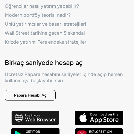
Öğrenciler nasıl yatırım yapabilir?
Modern portföy teorisi nedir?
Ünlü yatırımcılar ve başarı stratejileri
Wall Street tarihine geçen 5 skandal
Krizde yatırım: Ters endeks stratejileri
Birkaç saniyede hesap aç
Ücretsiz Papara hesabını saniyeler içinde açıp hemen
kullanmaya başlayabilirsin.
Papara Hesabı Aç