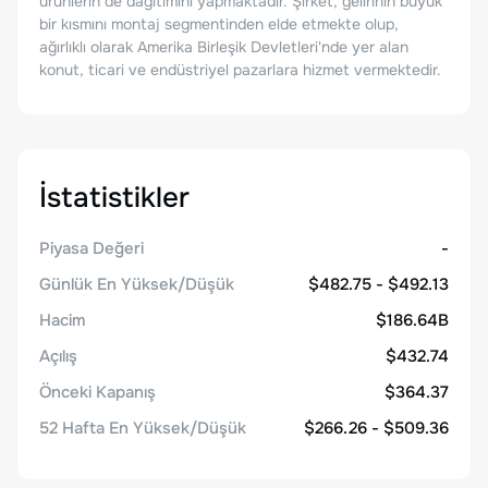
ürünlerin de dağıtımını yapmaktadır. Şirket, gelirinin büyük
bir kısmını montaj segmentinden elde etmekte olup,
ağırlıklı olarak Amerika Birleşik Devletleri'nde yer alan
konut, ticari ve endüstriyel pazarlara hizmet vermektedir.
İstatistikler
Piyasa Değeri
-
Günlük En Yüksek/Düşük
$482.75 - $492.13
Hacim
$186.64B
Açılış
$432.74
Önceki Kapanış
$364.37
52 Hafta En Yüksek/Düşük
$266.26 - $509.36