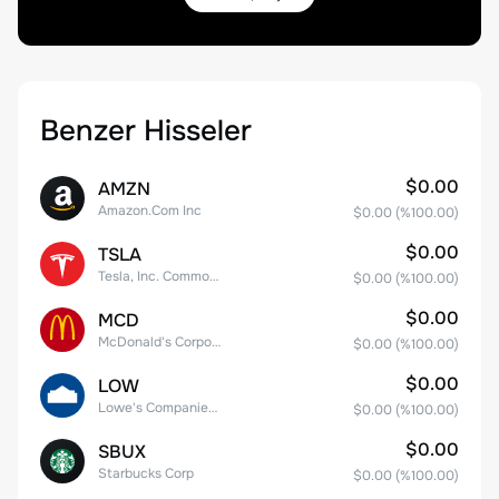
Benzer Hisseler
$0.00
AMZN
Amazon.Com Inc
$0.00
(%
100.00
)
$0.00
TSLA
Tesla, Inc. Common Stock
$0.00
(%
100.00
)
$0.00
MCD
McDonald's Corporation
$0.00
(%
100.00
)
$0.00
LOW
Lowe's Companies Inc.
$0.00
(%
100.00
)
$0.00
SBUX
Starbucks Corp
$0.00
(%
100.00
)