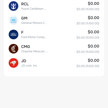
$0.00
RCL
Royal Caribbean Group
$0.00
(%
100.00
)
$0.00
GM
General Motors Company
$0.00
(%
100.00
)
$0.00
F
Ford Motor Company
$0.00
(%
100.00
)
$0.00
CMG
Chipotle Mexican Grill, Inc.
$0.00
(%
100.00
)
$0.00
JD
JD.com, Inc.
$0.00
(%
100.00
)