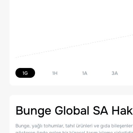
1G
1H
1A
3A
Bunge Global SA
Hak
Bunge, yağlı tohumlar, tahıl ürünleri ve gıda bileşenler
gösteren önde gelen bir küresel tarım işleme şirketidir.