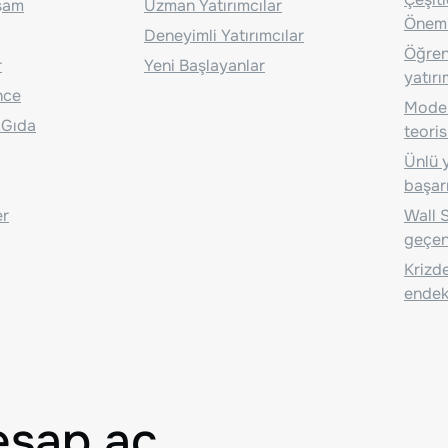
aşam
Uzman Yatırımcılar
Önem
Deneyimli Yatırımcılar
Öğrenc
r
Yeni Başlayanlar
yatırı
nce
Moder
 Gıda
teoris
Ünlü y
başarı
er
Wall S
geçen
Krizde
endeks
esap aç