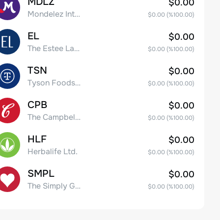
MDLZ
$0.00
Mondelez International, Inc. Class A
$0.00
(%
100.00
)
EL
$0.00
The Estee Lauder Companies Inc. Class A
$0.00
(%
100.00
)
TSN
$0.00
Tyson Foods, Inc.
$0.00
(%
100.00
)
CPB
$0.00
The Campbell's Company Common Stock
$0.00
(%
100.00
)
HLF
$0.00
Herbalife Ltd.
$0.00
(%
100.00
)
SMPL
$0.00
The Simply Good Foods Company Common Stock
$0.00
(%
100.00
)