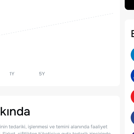
1Y
5Y
kında
inin tedariki, işlenmesi ve temini alanında faaliyet
 Şirket, çiftlikten tüketiciye gıda tedarik zincirinde