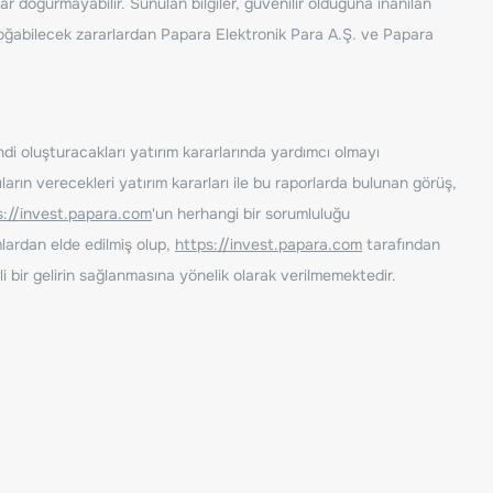
ar doğurmayabilir. Sunulan bilgiler, güvenilir olduğuna inanılan
n doğabilecek zararlardan Papara Elektronik Para A.Ş. ve Papara
ndi oluşturacakları yatırım kararlarında yardımcı olmayı
rın verecekleri yatırım kararları ile bu raporlarda bulunan görüş,
s://invest.papara.com
'un herhangi bir sorumluluğu
lardan elde edilmiş olup,
https://invest.papara.com
tarafından
i bir gelirin sağlanmasına yönelik olarak verilmemektedir.