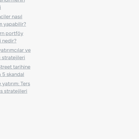
i
iler nasıl
m yapabilir?
n portföy
i nedir?
atırımcılar ve
 stratejileri
treet tarihine
 5 skandal
 yatırım: Ters
 stratejileri