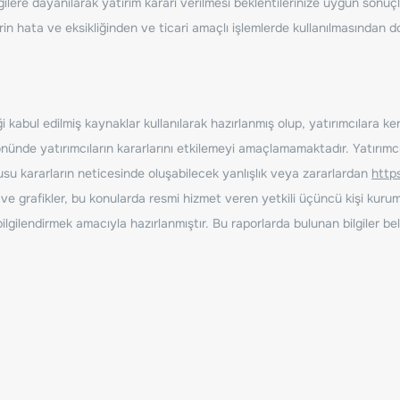
ilere dayanılarak yatırım kararı verilmesi beklentilerinize uygun sonuçl
erin hata ve eksikliğinden ve ticari amaçlı işlemlerde kullanılmasında
 kabul edilmiş kaynaklar kullanılarak hazırlanmış olup, yatırımcılara ke
nde yatırımcıların kararlarını etkilemeyi amaçlamamaktadır. Yatırımcıla
nusu kararların neticesinde oluşabilecek yanlışlık veya zararlardan
http
ve grafikler, bu konularda resmi hizmet veren yetkili üçüncü kişi kurum
gilendirmek amacıyla hazırlanmıştır. Bu raporlarda bulunan bilgiler bell