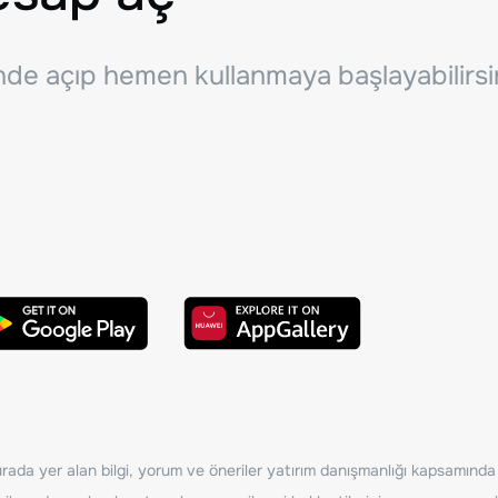
inde açıp hemen kullanmaya başlayabilirsi
ada yer alan bilgi, yorum ve öneriler yatırım danışmanlığı kapsamında de