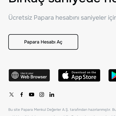
Ücretsiz Papara hesabını saniyeler iç
Papara Hesabı Aç
Bu site Papara Menkul Değerler A.Ş. tarafından hazırlanmıştır. Bur