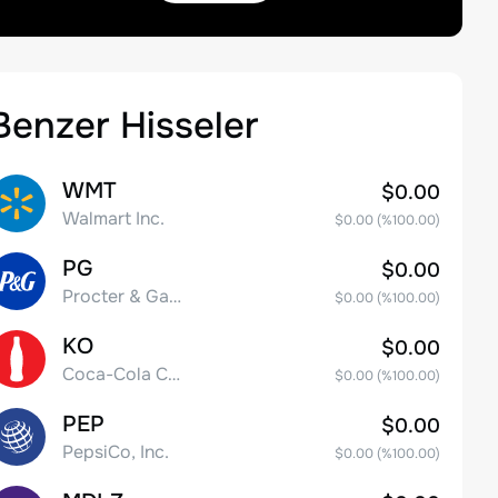
Benzer Hisseler
WMT
$0.00
Walmart Inc.
$0.00
(%
100.00
)
PG
$0.00
Procter & Gamble Company
$0.00
(%
100.00
)
KO
$0.00
Coca-Cola Company
$0.00
(%
100.00
)
PEP
$0.00
PepsiCo, Inc.
$0.00
(%
100.00
)