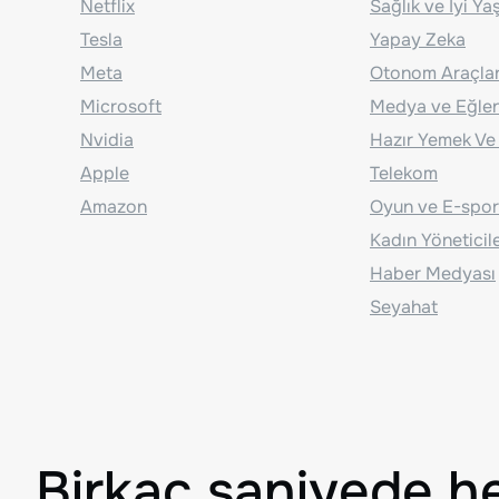
Netflix
Sağlık ve İyi Y
Tesla
Yapay Zeka
Meta
Otonom Araçla
Microsoft
Medya ve Eğle
Nvidia
Hazır Yemek Ve
Apple
Telekom
Amazon
Oyun ve E-spor
Kadın Yöneticil
Haber Medyası
Seyahat
Birkaç saniyede h