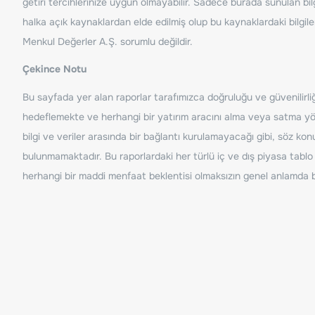
getiri tercihlerinize uygun olmayabilir. Sadece burada sunulan bilg
halka açık kaynaklardan elde edilmiş olup bu kaynaklardaki bilgil
Menkul Değerler A.Ş. sorumlu değildir.
Çekince Notu
Bu sayfada yer alan raporlar tarafımızca doğruluğu ve güvenilirliği
hedeflemekte ve herhangi bir yatırım aracını alma veya satma yönü
bilgi ve veriler arasında bir bağlantı kurulamayacağı gibi, söz ko
bulunmamaktadır. Bu raporlardaki her türlü iç ve dış piyasa tablo 
herhangi bir maddi menfaat beklentisi olmaksızın genel anlamda bil