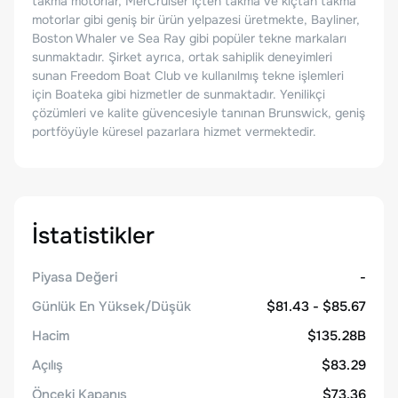
takma motorlar, MerCruiser içten takma ve kıçtan takma
motorlar gibi geniş bir ürün yelpazesi üretmekte, Bayliner,
Boston Whaler ve Sea Ray gibi popüler tekne markaları
sunmaktadır. Şirket ayrıca, ortak sahiplik deneyimleri
sunan Freedom Boat Club ve kullanılmış tekne işlemleri
için Boateka gibi hizmetler de sunmaktadır. Yenilikçi
çözümleri ve kalite güvencesiyle tanınan Brunswick, geniş
portföyüyle küresel pazarlara hizmet vermektedir.
İstatistikler
Piyasa Değeri
-
Günlük En Yüksek/Düşük
$81.43 - $85.67
Hacim
$135.28B
Açılış
$83.29
Önceki Kapanış
$73.36