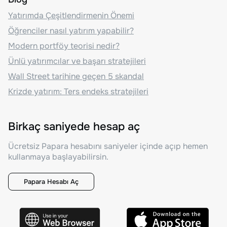
Yatırımda Çeşitlendirmenin Önemi
Öğrenciler nasıl yatırım yapabilir?
Modern portföy teorisi nedir?
Ünlü yatırımcılar ve başarı stratejileri
Wall Street tarihine geçen 5 skandal
Krizde yatırım: Ters endeks stratejileri
Birkaç saniyede hesap aç
Ücretsiz Papara hesabını saniyeler içinde açıp hemen
kullanmaya başlayabilirsin.
Papara Hesabı Aç