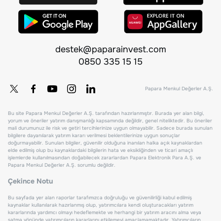
destek@paparainvest.com
0850 335 15 15
Papara Menkul Değerler A.Ş.
Bu site Papara Menkul Değerler A.Ş. tarafından hazırlanmıştır. Burada yer alan bilgi,
yorum ve öneriler yatırım danışmanlığı kapsamında değildir, genel niteliktedir. Bu öneriler
mali durumunuz ile risk ve getiri tercihlerinize uygun olmayabilir. Sadece burada sunulan
bilgilere dayanılarak yatırım kararı verilmesi beklentilerinize uygun sonuçlar
doğurmayabilir. Sunulan bilgiler, güvenilir olduğuna inanılan halka açık kaynaklardan
elde edilmiş olup bu kaynaklardaki bilgilerin hata ve eksikliğinden ve ticari amaçlı
işlemlerde kullanılmasından doğabilecek zararlardan Papara Elektronik Para A.Ş. ve
Papara Menkul Değerler A.Ş. sorumlu değildir.
Çekince Notu
Bu sayfada yer alan raporlar tarafımızca doğruluğu ve güvenilirliği kabul edilmiş
kaynaklar kullanılarak hazırlanmış olup, yatırımcılara kendi oluşturacakları yatırım
kararlarında yardımcı olmayı hedeflemekte ve herhangi bir yatırım aracını alma veya
satma yönünde yatırımcıların kararlarını etkilemeyi amaçlamamaktadır. Yatırımcıların