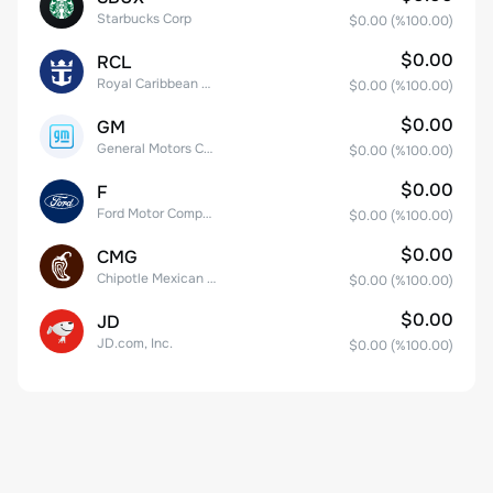
Starbucks Corp
$0.00
(%
100.00
)
$0.00
RCL
Royal Caribbean Group
$0.00
(%
100.00
)
$0.00
GM
General Motors Company
$0.00
(%
100.00
)
$0.00
F
Ford Motor Company
$0.00
(%
100.00
)
$0.00
CMG
Chipotle Mexican Grill, Inc.
$0.00
(%
100.00
)
$0.00
JD
JD.com, Inc.
$0.00
(%
100.00
)