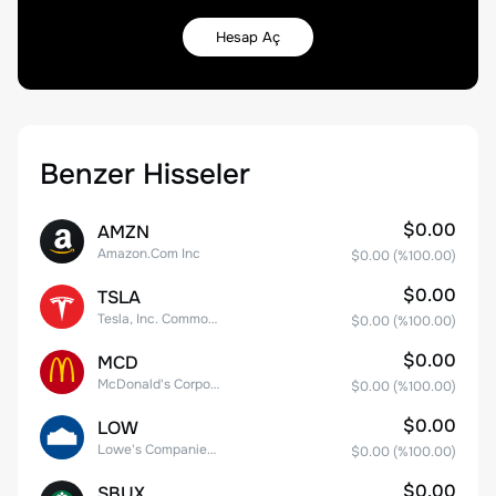
Hesap Aç
Benzer Hisseler
$0.00
AMZN
Amazon.Com Inc
$0.00
(%
100.00
)
$0.00
TSLA
Tesla, Inc. Common Stock
$0.00
(%
100.00
)
$0.00
MCD
McDonald's Corporation
$0.00
(%
100.00
)
$0.00
LOW
Lowe's Companies Inc.
$0.00
(%
100.00
)
$0.00
SBUX