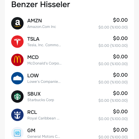
Benzer Hisseler
$0.00
AMZN
Amazon.Com Inc
$0.00
(%
100.00
)
$0.00
TSLA
Tesla, Inc. Common Stock
$0.00
(%
100.00
)
$0.00
MCD
McDonald's Corporation
$0.00
(%
100.00
)
$0.00
LOW
Lowe's Companies Inc.
$0.00
(%
100.00
)
$0.00
SBUX
Starbucks Corp
$0.00
(%
100.00
)
$0.00
RCL
Royal Caribbean Group
$0.00
(%
100.00
)
$0.00
GM
General Motors Company
$0.00
(%
100.00
)