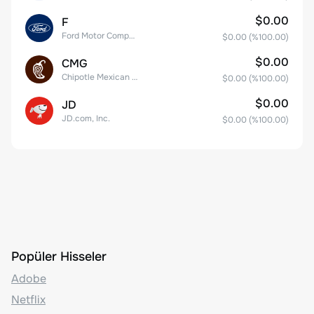
$0.00
F
Ford Motor Company
$0.00
(%
100.00
)
$0.00
CMG
Chipotle Mexican Grill, Inc.
$0.00
(%
100.00
)
$0.00
JD
JD.com, Inc.
$0.00
(%
100.00
)
Popüler Hisseler
Adobe
Netflix