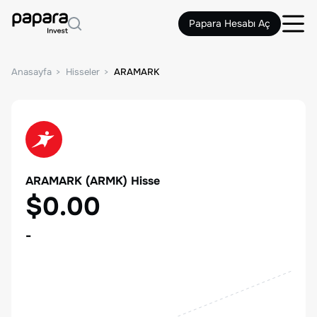
Papara Hesabı Aç
Anasayfa
Hisseler
ARAMARK
ARAMARK
(
ARMK
) Hisse
$0.00
-