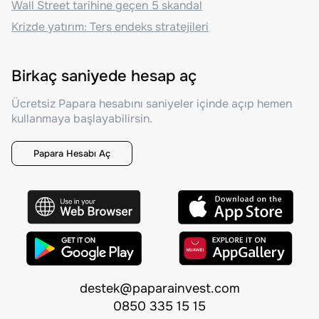
Wall Street tarihine geçen 5 skandal
Krizde yatırım: Ters endeks stratejileri
Birkaç saniyede hesap aç
Ücretsiz Papara hesabını saniyeler içinde açıp hemen
kullanmaya başlayabilirsin.
Papara Hesabı Aç
destek@paparainvest.com
0850 335 15 15