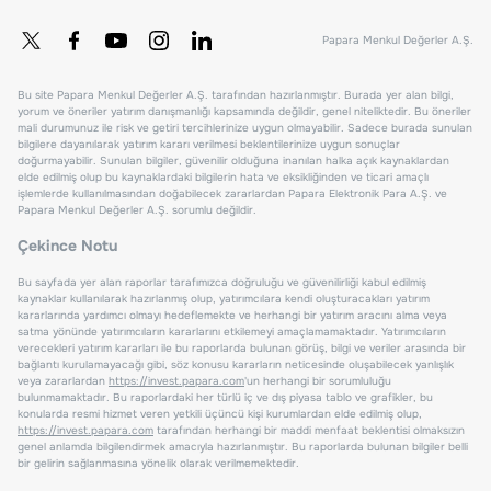
Papara Menkul Değerler A.Ş.
Bu site Papara Menkul Değerler A.Ş. tarafından hazırlanmıştır. Burada yer alan bilgi,
yorum ve öneriler yatırım danışmanlığı kapsamında değildir, genel niteliktedir. Bu öneriler
mali durumunuz ile risk ve getiri tercihlerinize uygun olmayabilir. Sadece burada sunulan
bilgilere dayanılarak yatırım kararı verilmesi beklentilerinize uygun sonuçlar
doğurmayabilir. Sunulan bilgiler, güvenilir olduğuna inanılan halka açık kaynaklardan
elde edilmiş olup bu kaynaklardaki bilgilerin hata ve eksikliğinden ve ticari amaçlı
işlemlerde kullanılmasından doğabilecek zararlardan Papara Elektronik Para A.Ş. ve
Papara Menkul Değerler A.Ş. sorumlu değildir.
Çekince Notu
Bu sayfada yer alan raporlar tarafımızca doğruluğu ve güvenilirliği kabul edilmiş
kaynaklar kullanılarak hazırlanmış olup, yatırımcılara kendi oluşturacakları yatırım
kararlarında yardımcı olmayı hedeflemekte ve herhangi bir yatırım aracını alma veya
satma yönünde yatırımcıların kararlarını etkilemeyi amaçlamamaktadır. Yatırımcıların
verecekleri yatırım kararları ile bu raporlarda bulunan görüş, bilgi ve veriler arasında bir
bağlantı kurulamayacağı gibi, söz konusu kararların neticesinde oluşabilecek yanlışlık
veya zararlardan
https://invest.papara.com
'un herhangi bir sorumluluğu
bulunmamaktadır. Bu raporlardaki her türlü iç ve dış piyasa tablo ve grafikler, bu
konularda resmi hizmet veren yetkili üçüncü kişi kurumlardan elde edilmiş olup,
https://invest.papara.com
tarafından herhangi bir maddi menfaat beklentisi olmaksızın
genel anlamda bilgilendirmek amacıyla hazırlanmıştır. Bu raporlarda bulunan bilgiler belli
bir gelirin sağlanmasına yönelik olarak verilmemektedir.