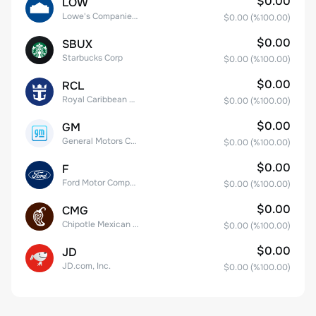
$0.00
LOW
Lowe's Companies Inc.
$0.00
(%
100.00
)
$0.00
SBUX
Starbucks Corp
$0.00
(%
100.00
)
$0.00
RCL
Royal Caribbean Group
$0.00
(%
100.00
)
$0.00
GM
General Motors Company
$0.00
(%
100.00
)
$0.00
F
Ford Motor Company
$0.00
(%
100.00
)
$0.00
CMG
Chipotle Mexican Grill, Inc.
$0.00
(%
100.00
)
$0.00
JD
JD.com, Inc.
$0.00
(%
100.00
)