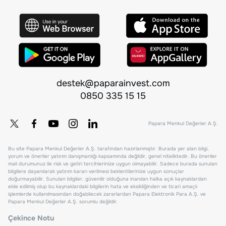
destek@paparainvest.com
0850 335 15 15
Papara Menkul Değerler A.Ş.
Bu site Papara Menkul Değerler A.Ş. tarafından hazırlanmıştır. Burada yer alan bilgi,
yorum ve öneriler yatırım danışmanlığı kapsamında değildir, genel niteliktedir. Bu öneriler
mali durumunuz ile risk ve getiri tercihlerinize uygun olmayabilir. Sadece burada sunulan
bilgilere dayanılarak yatırım kararı verilmesi beklentilerinize uygun sonuçlar
doğurmayabilir. Sunulan bilgiler, güvenilir olduğuna inanılan halka açık kaynaklardan
elde edilmiş olup bu kaynaklardaki bilgilerin hata ve eksikliğinden ve ticari amaçlı
işlemlerde kullanılmasından doğabilecek zararlardan Papara Elektronik Para A.Ş. ve
Papara Menkul Değerler A.Ş. sorumlu değildir.
Çekince Notu