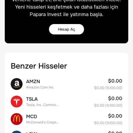
Yeni hisseleri keşfetmek ve daha fazlası için
Papara Invest ile yatırıma başla.
Hesap Aç
Benzer Hisseler
$0.00
AMZN
Amazon.Com Inc
$0.00
(%
100.00
)
$0.00
TSLA
Tesla, Inc. Common Stock
$0.00
(%
100.00
)
$0.00
MCD
McDonald's Corporation
$0.00
(%
100.00
)