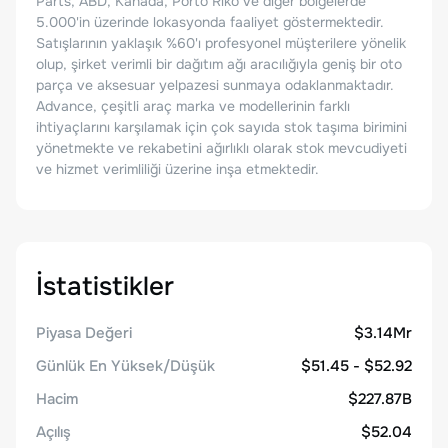
Parts, ABD, Kanada, Porto Riko ve diğer bölgelerde
5.000'in üzerinde lokasyonda faaliyet göstermektedir.
Satışlarının yaklaşık %60'ı profesyonel müşterilere yönelik
olup, şirket verimli bir dağıtım ağı aracılığıyla geniş bir oto
parça ve aksesuar yelpazesi sunmaya odaklanmaktadır.
Advance, çeşitli araç marka ve modellerinin farklı
ihtiyaçlarını karşılamak için çok sayıda stok taşıma birimini
yönetmekte ve rekabetini ağırlıklı olarak stok mevcudiyeti
ve hizmet verimliliği üzerine inşa etmektedir.
İstatistikler
Piyasa Değeri
$3.14Mr
Günlük En Yüksek/Düşük
$51.45 - $52.92
Hacim
$227.87B
Açılış
$52.04