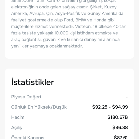
SmartCore™ alan kontrol üniteleri gibi gelişmiş kokpit
elektroniğinin önde gelen sağlayıcısıdır. Şirket, Kuzey
Amerika, Avrupa, Çin, Asya-Pasifik ve Güney Amerika'da
faaliyet göstermekte olup Ford, BMW ve Honda gibi
müşterilere hizmet vermektedir. Visteon, 18 ülkede 40'tan
fazla tesiste yaklaşık 10.000 kişi istihdam etmekte ve
araç bağlantısı, güvenlik ve kullanıcı deneyimi alanında
yenilikler yapmaya odaklanmaktadır.
İstatistikler
Piyasa Değeri
-
Günlük En Yüksek/Düşük
$92.25 - $94.99
Hacim
$180.67B
Açılış
$96.38
Önceki Kapanış
$87.61