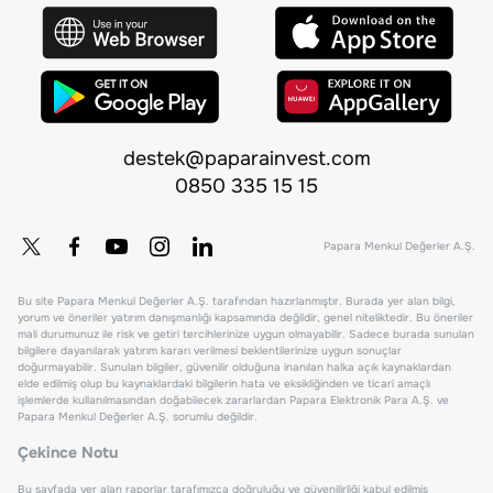
destek@paparainvest.com
0850 335 15 15
Papara Menkul Değerler A.Ş.
Bu site Papara Menkul Değerler A.Ş. tarafından hazırlanmıştır. Burada yer alan bilgi,
yorum ve öneriler yatırım danışmanlığı kapsamında değildir, genel niteliktedir. Bu öneriler
mali durumunuz ile risk ve getiri tercihlerinize uygun olmayabilir. Sadece burada sunulan
bilgilere dayanılarak yatırım kararı verilmesi beklentilerinize uygun sonuçlar
doğurmayabilir. Sunulan bilgiler, güvenilir olduğuna inanılan halka açık kaynaklardan
elde edilmiş olup bu kaynaklardaki bilgilerin hata ve eksikliğinden ve ticari amaçlı
işlemlerde kullanılmasından doğabilecek zararlardan Papara Elektronik Para A.Ş. ve
Papara Menkul Değerler A.Ş. sorumlu değildir.
Çekince Notu
Bu sayfada yer alan raporlar tarafımızca doğruluğu ve güvenilirliği kabul edilmiş