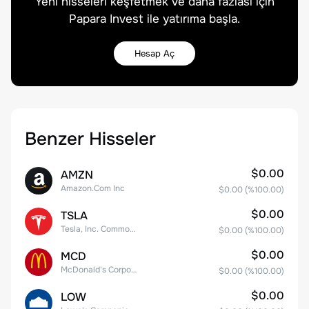
Yeni hisseleri keşfetmek ve daha fazlası için
Papara Invest ile yatırıma başla.
Hesap Aç
Benzer Hisseler
$0.00
AMZN
Amazon.Com Inc
$0.00
(%
100.00
)
$0.00
TSLA
Tesla, Inc. Common Stock
$0.00
(%
100.00
)
$0.00
MCD
McDonald's Corporation
$0.00
(%
100.00
)
$0.00
LOW