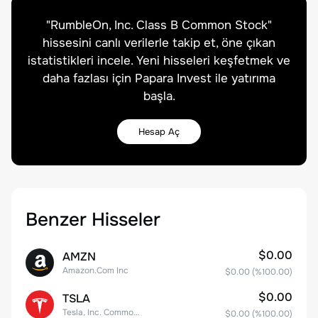
"
RumbleOn, Inc. Class B Common Stock
"
hissesini canlı verilerle takip et, öne çıkan
istatistikleri incele. Yeni hisseleri keşfetmek ve
daha fazlası için Papara Invest ile yatırıma
başla.
Hesap Aç
Benzer Hisseler
$0.00
AMZN
Amazon.Com Inc
$0.00
(%
100.00
)
$0.00
TSLA
Tesla, Inc. Common Stock
$0.00
(%
100.00
)