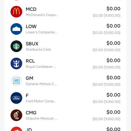
$0.00
MCD
McDonald's Corporation
$0.00
(%
100.00
)
$0.00
LOW
Lowe's Companies Inc.
$0.00
(%
100.00
)
$0.00
SBUX
Starbucks Corp
$0.00
(%
100.00
)
$0.00
RCL
Royal Caribbean Group
$0.00
(%
100.00
)
$0.00
GM
General Motors Company
$0.00
(%
100.00
)
$0.00
F
Ford Motor Company
$0.00
(%
100.00
)
$0.00
CMG
Chipotle Mexican Grill, Inc.
$0.00
(%
100.00
)
$0.00
JD