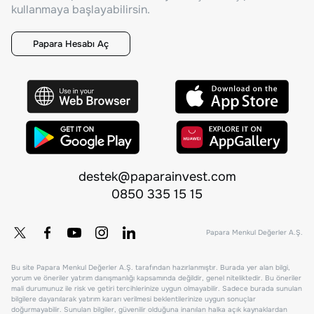
kullanmaya başlayabilirsin.
Papara Hesabı Aç
destek@paparainvest.com
0850 335 15 15
Papara Menkul Değerler A.Ş.
Bu site Papara Menkul Değerler A.Ş. tarafından hazırlanmıştır. Burada yer alan bilgi,
yorum ve öneriler yatırım danışmanlığı kapsamında değildir, genel niteliktedir. Bu öneriler
mali durumunuz ile risk ve getiri tercihlerinize uygun olmayabilir. Sadece burada sunulan
bilgilere dayanılarak yatırım kararı verilmesi beklentilerinize uygun sonuçlar
doğurmayabilir. Sunulan bilgiler, güvenilir olduğuna inanılan halka açık kaynaklardan