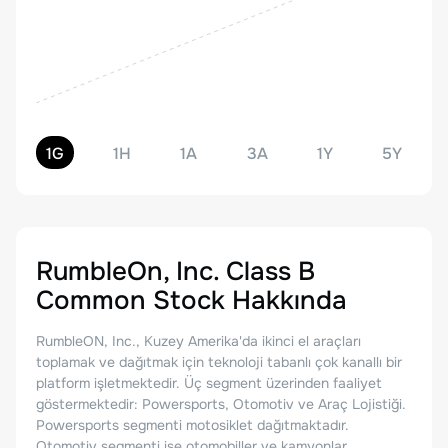
1G
1H
1A
3A
1Y
5Y
RumbleOn, Inc. Class B
Common Stock
Hakkında
RumbleON, Inc., Kuzey Amerika'da ikinci el araçları
toplamak ve dağıtmak için teknoloji tabanlı çok kanallı bir
platform işletmektedir. Üç segment üzerinden faaliyet
göstermektedir: Powersports, Otomotiv ve Araç Lojistiği.
Powersports segmenti motosiklet dağıtmaktadır.
Otomotiv segmenti ise otomobiller ve kamyonlar