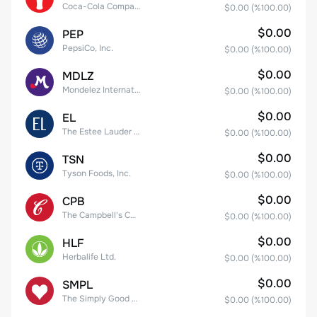
Coca-Cola Company
$0.00
(%
100.00
)
$0.00
PEP
PepsiCo, Inc.
$0.00
(%
100.00
)
$0.00
MDLZ
Mondelez International, Inc. Class A
$0.00
(%
100.00
)
$0.00
EL
The Estee Lauder Companies Inc. Class A
$0.00
(%
100.00
)
$0.00
TSN
Tyson Foods, Inc.
$0.00
(%
100.00
)
$0.00
CPB
The Campbell's Company Common Stock
$0.00
(%
100.00
)
$0.00
HLF
Herbalife Ltd.
$0.00
(%
100.00
)
$0.00
SMPL
The Simply Good Foods Company Common Stock
$0.00
(%
100.00
)