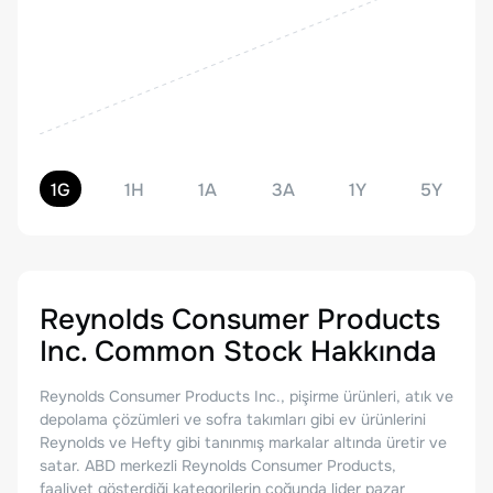
1G
1H
1A
3A
1Y
5Y
Reynolds Consumer Products
Inc. Common Stock
Hakkında
Reynolds Consumer Products Inc., pişirme ürünleri, atık ve
depolama çözümleri ve sofra takımları gibi ev ürünlerini
Reynolds ve Hefty gibi tanınmış markalar altında üretir ve
satar. ABD merkezli Reynolds Consumer Products,
faaliyet gösterdiği kategorilerin çoğunda lider pazar