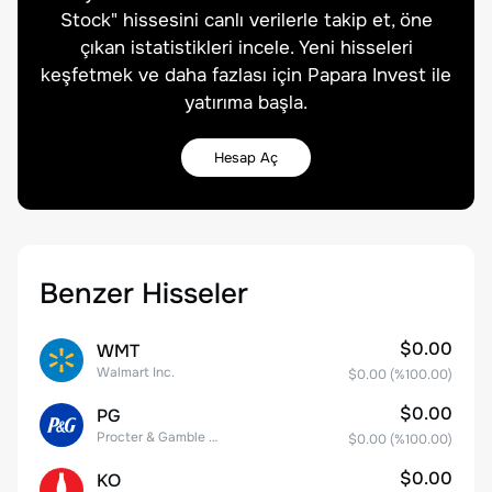
Stock
" hissesini canlı verilerle takip et, öne
çıkan istatistikleri incele. Yeni hisseleri
keşfetmek ve daha fazlası için Papara Invest ile
yatırıma başla.
Hesap Aç
Benzer Hisseler
$0.00
WMT
Walmart Inc.
$0.00
(%
100.00
)
$0.00
PG
Procter & Gamble Company
$0.00
(%
100.00
)
$0.00
KO