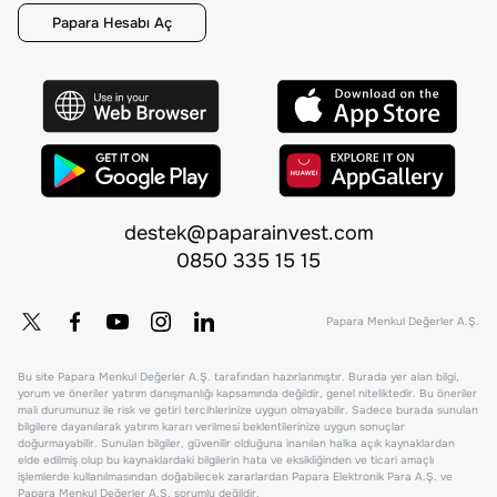
Papara Hesabı Aç
destek@paparainvest.com
0850 335 15 15
Papara Menkul Değerler A.Ş.
Bu site Papara Menkul Değerler A.Ş. tarafından hazırlanmıştır. Burada yer alan bilgi,
yorum ve öneriler yatırım danışmanlığı kapsamında değildir, genel niteliktedir. Bu öneriler
mali durumunuz ile risk ve getiri tercihlerinize uygun olmayabilir. Sadece burada sunulan
bilgilere dayanılarak yatırım kararı verilmesi beklentilerinize uygun sonuçlar
doğurmayabilir. Sunulan bilgiler, güvenilir olduğuna inanılan halka açık kaynaklardan
elde edilmiş olup bu kaynaklardaki bilgilerin hata ve eksikliğinden ve ticari amaçlı
işlemlerde kullanılmasından doğabilecek zararlardan Papara Elektronik Para A.Ş. ve
Papara Menkul Değerler A.Ş. sorumlu değildir.