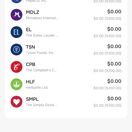
PepsiCo, Inc.
$0.00
(%
100.00
)
$0.00
MDLZ
Mondelez International, Inc. Class A
$0.00
(%
100.00
)
$0.00
EL
The Estee Lauder Companies Inc. Class A
$0.00
(%
100.00
)
$0.00
TSN
Tyson Foods, Inc.
$0.00
(%
100.00
)
$0.00
CPB
The Campbell's Company Common Stock
$0.00
(%
100.00
)
$0.00
HLF
Herbalife Ltd.
$0.00
(%
100.00
)
$0.00
SMPL
The Simply Good Foods Company Common Stock
$0.00
(%
100.00
)