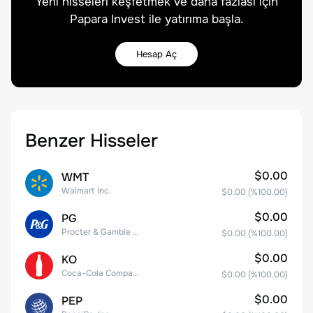
Yeni hisseleri keşfetmek ve daha fazlası için
Papara Invest ile yatırıma başla.
Hesap Aç
Benzer Hisseler
$0.00
WMT
Walmart Inc.
$0.00
(%
100.00
)
$0.00
PG
Procter & Gamble Company
$0.00
(%
100.00
)
$0.00
KO
Coca-Cola Company
$0.00
(%
100.00
)
$0.00
PEP