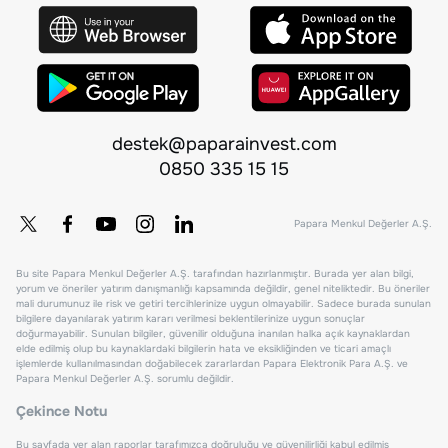
destek@paparainvest.com
0850 335 15 15
Papara Menkul Değerler A.Ş.
Bu site Papara Menkul Değerler A.Ş. tarafından hazırlanmıştır. Burada yer alan bilgi,
yorum ve öneriler yatırım danışmanlığı kapsamında değildir, genel niteliktedir. Bu öneriler
mali durumunuz ile risk ve getiri tercihlerinize uygun olmayabilir. Sadece burada sunulan
bilgilere dayanılarak yatırım kararı verilmesi beklentilerinize uygun sonuçlar
doğurmayabilir. Sunulan bilgiler, güvenilir olduğuna inanılan halka açık kaynaklardan
elde edilmiş olup bu kaynaklardaki bilgilerin hata ve eksikliğinden ve ticari amaçlı
işlemlerde kullanılmasından doğabilecek zararlardan Papara Elektronik Para A.Ş. ve
Papara Menkul Değerler A.Ş. sorumlu değildir.
Çekince Notu
Bu sayfada yer alan raporlar tarafımızca doğruluğu ve güvenilirliği kabul edilmiş