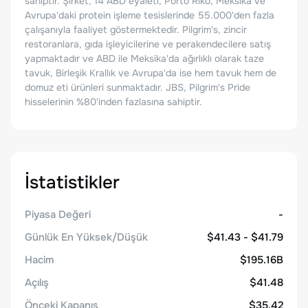
sahiptir. Şirket, 14 ABD eyaleti, Porto Riko, Meksika ve
Avrupa'daki protein işleme tesislerinde 55.000'den fazla
çalışanıyla faaliyet göstermektedir. Pilgrim's, zincir
restoranlara, gıda işleyicilerine ve perakendecilere satış
yapmaktadır ve ABD ile Meksika'da ağırlıklı olarak taze
tavuk, Birleşik Krallık ve Avrupa'da ise hem tavuk hem de
domuz eti ürünleri sunmaktadır. JBS, Pilgrim's Pride
hisselerinin %80'inden fazlasına sahiptir.
İstatistikler
Piyasa Değeri
-
Günlük En Yüksek/Düşük
$41.43 - $41.79
Hacim
$195.16B
Açılış
$41.48
Önceki Kapanış
$35.42