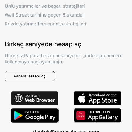
Ünlü yatırımcılar ve başarı stratejileri
Wall Street tarihine geçen 5 skandal
Krizde yatırım: Ters endeks stratejileri
Birkaç saniyede hesap aç
Ücretsiz Papara hesabını saniyeler içinde açıp hemen
kullanmaya başlayabilirsin.
Papara Hesabı Aç
destek@paparainvest.com