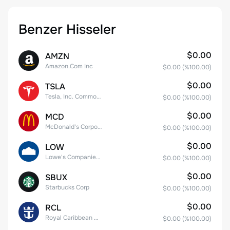
Benzer Hisseler
$0.00
AMZN
Amazon.Com Inc
$0.00
(%
100.00
)
$0.00
TSLA
Tesla, Inc. Common Stock
$0.00
(%
100.00
)
$0.00
MCD
McDonald's Corporation
$0.00
(%
100.00
)
$0.00
LOW
Lowe's Companies Inc.
$0.00
(%
100.00
)
$0.00
SBUX
Starbucks Corp
$0.00
(%
100.00
)
$0.00
RCL
Royal Caribbean Group
$0.00
(%
100.00
)