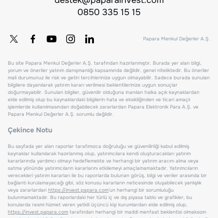
0850 335 15 15
Papara Menkul Değerler A.Ş.
Bu site Papara Menkul Değerler A.Ş. tarafından hazırlanmıştır. Burada yer alan bilgi,
yorum ve öneriler yatırım danışmanlığı kapsamında değildir, genel niteliktedir. Bu öneriler
mali durumunuz ile risk ve getiri tercihlerinize uygun olmayabilir. Sadece burada sunulan
bilgilere dayanılarak yatırım kararı verilmesi beklentilerinize uygun sonuçlar
doğurmayabilir. Sunulan bilgiler, güvenilir olduğuna inanılan halka açık kaynaklardan
elde edilmiş olup bu kaynaklardaki bilgilerin hata ve eksikliğinden ve ticari amaçlı
işlemlerde kullanılmasından doğabilecek zararlardan Papara Elektronik Para A.Ş. ve
Papara Menkul Değerler A.Ş. sorumlu değildir.
Çekince Notu
Bu sayfada yer alan raporlar tarafımızca doğruluğu ve güvenilirliği kabul edilmiş
kaynaklar kullanılarak hazırlanmış olup, yatırımcılara kendi oluşturacakları yatırım
kararlarında yardımcı olmayı hedeflemekte ve herhangi bir yatırım aracını alma veya
satma yönünde yatırımcıların kararlarını etkilemeyi amaçlamamaktadır. Yatırımcıların
verecekleri yatırım kararları ile bu raporlarda bulunan görüş, bilgi ve veriler arasında bir
bağlantı kurulamayacağı gibi, söz konusu kararların neticesinde oluşabilecek yanlışlık
veya zararlardan
https://invest.papara.com
'un herhangi bir sorumluluğu
bulunmamaktadır. Bu raporlardaki her türlü iç ve dış piyasa tablo ve grafikler, bu
konularda resmi hizmet veren yetkili üçüncü kişi kurumlardan elde edilmiş olup,
https://invest.papara.com
tarafından herhangi bir maddi menfaat beklentisi olmaksızın