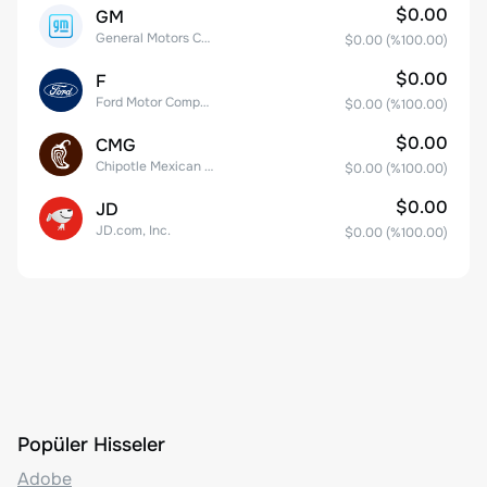
$0.00
GM
General Motors Company
$0.00
(%
100.00
)
$0.00
F
Ford Motor Company
$0.00
(%
100.00
)
$0.00
CMG
Chipotle Mexican Grill, Inc.
$0.00
(%
100.00
)
$0.00
JD
JD.com, Inc.
$0.00
(%
100.00
)
Popüler Hisseler
Adobe