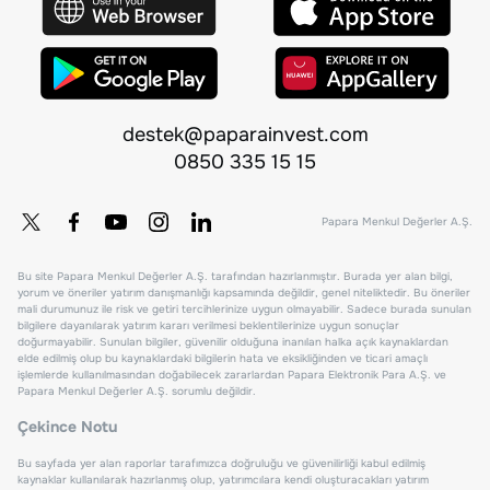
destek@paparainvest.com
0850 335 15 15
Papara Menkul Değerler A.Ş.
Bu site Papara Menkul Değerler A.Ş. tarafından hazırlanmıştır. Burada yer alan bilgi,
yorum ve öneriler yatırım danışmanlığı kapsamında değildir, genel niteliktedir. Bu öneriler
mali durumunuz ile risk ve getiri tercihlerinize uygun olmayabilir. Sadece burada sunulan
bilgilere dayanılarak yatırım kararı verilmesi beklentilerinize uygun sonuçlar
doğurmayabilir. Sunulan bilgiler, güvenilir olduğuna inanılan halka açık kaynaklardan
elde edilmiş olup bu kaynaklardaki bilgilerin hata ve eksikliğinden ve ticari amaçlı
işlemlerde kullanılmasından doğabilecek zararlardan Papara Elektronik Para A.Ş. ve
Papara Menkul Değerler A.Ş. sorumlu değildir.
Çekince Notu
Bu sayfada yer alan raporlar tarafımızca doğruluğu ve güvenilirliği kabul edilmiş
kaynaklar kullanılarak hazırlanmış olup, yatırımcılara kendi oluşturacakları yatırım