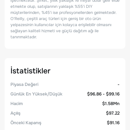
işletmektedir. Şirket, yıllık yaklaşık 16 milyar dolar gelir elde
etmekte olup, satışlarının yaklaşık %55'i DIY
müşterilerinden, %45'i ise profesyonellerden gelmektedir.
O'Reilly, çeşitli araç türleri için geniş bir oto ürün
yelpazesinin kullanıcılar için kolayca erişilebilir olmasını
sağlayan kaliteli hizmeti ve güçlü dağıtım ağı ile
tanınmaktadır.
İstatistikler
Piyasa Değeri
-
Günlük En Yüksek/Düşük
$96.86 - $99.16
Hacim
$1.58Mn
Açılış
$97.22
Önceki Kapanış
$91.16