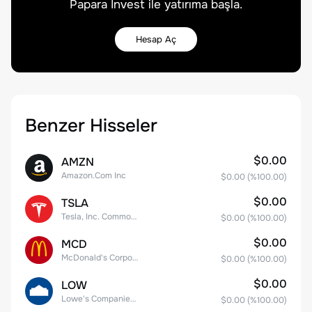
Papara Invest ile yatırıma başla.
Hesap Aç
Benzer Hisseler
$0.00
AMZN
Amazon.Com Inc
$0.00
(%
100.00
)
$0.00
TSLA
Tesla, Inc. Common Stock
$0.00
(%
100.00
)
$0.00
MCD
McDonald's Corporation
$0.00
(%
100.00
)
$0.00
LOW
Lowe's Companies Inc.
$0.00
(%
100.00
)