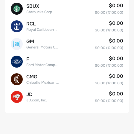
$0.00
SBUX
Starbucks Corp
$0.00
(%
100.00
)
$0.00
RCL
Royal Caribbean Group
$0.00
(%
100.00
)
$0.00
GM
General Motors Company
$0.00
(%
100.00
)
$0.00
F
Ford Motor Company
$0.00
(%
100.00
)
$0.00
CMG
Chipotle Mexican Grill, Inc.
$0.00
(%
100.00
)
$0.00
JD
JD.com, Inc.
$0.00
(%
100.00
)