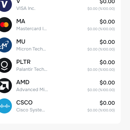
V
$0.00
VISA Inc.
$0.00
(%
100.00
)
MA
$0.00
Mastercard Incorporated
$0.00
(%
100.00
)
MU
$0.00
Micron Technology, Inc.
$0.00
(%
100.00
)
PLTR
$0.00
Palantir Technologies Inc. Class A Common Stock
$0.00
(%
100.00
)
AMD
$0.00
Advanced Micro Devices
$0.00
(%
100.00
)
CSCO
$0.00
Cisco Systems, Inc. Common Stock (DE)
$0.00
(%
100.00
)