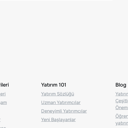
leri
Yatırım 101
Blog
eri
Yatırım Sözlüğü
Yatır
Çeşit
aşam
Uzman Yatırımcılar
Önem
Deneyimli Yatırımcılar
Öğrenc
r
Yeni Başlayanlar
yatırı