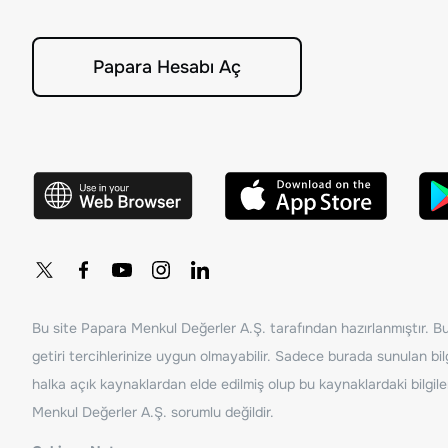
Papara Hesabı Aç
Bu site Papara Menkul Değerler A.Ş. tarafından hazırlanmıştır. Bur
getiri tercihlerinize uygun olmayabilir. Sadece burada sunulan bilg
halka açık kaynaklardan elde edilmiş olup bu kaynaklardaki bilgil
Menkul Değerler A.Ş. sorumlu değildir.