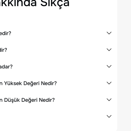
kkında Sıkça
edir?
ir?
adar?
En Yüksek Değeri Nedir?
En Düşük Değeri Nedir?