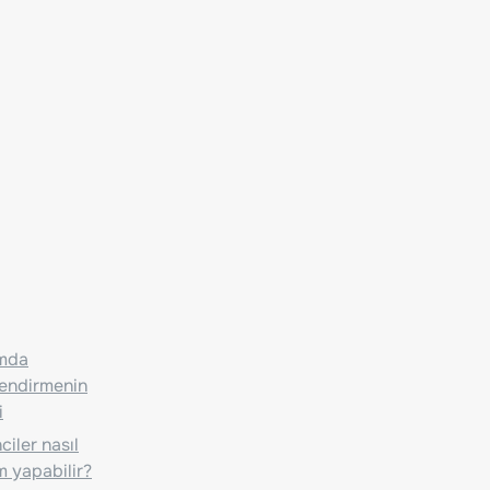
ımda
lendirmenin
i
iler nasıl
m yapabilir?