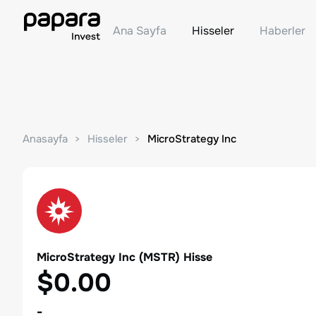
Ana Sayfa
Hisseler
Haberler
Anasayfa
Hisseler
MicroStrategy Inc
MicroStrategy Inc
(
MSTR
) Hisse
$0.00
-