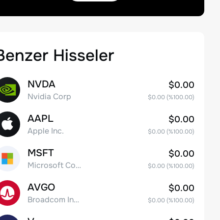
Benzer Hisseler
NVDA
$0.00
Nvidia Corp
$0.00
(%
100.00
)
AAPL
$0.00
Apple Inc.
$0.00
(%
100.00
)
MSFT
$0.00
Microsoft Corp
$0.00
(%
100.00
)
AVGO
$0.00
Broadcom Inc. Common Stock
$0.00
(%
100.00
)