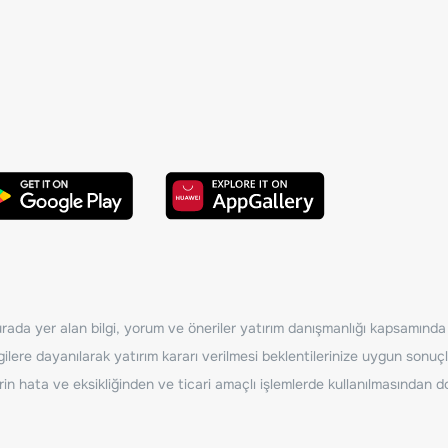
ada yer alan bilgi, yorum ve öneriler yatırım danışmanlığı kapsamında de
ilere dayanılarak yatırım kararı verilmesi beklentilerinize uygun sonuçl
erin hata ve eksikliğinden ve ticari amaçlı işlemlerde kullanılmasında