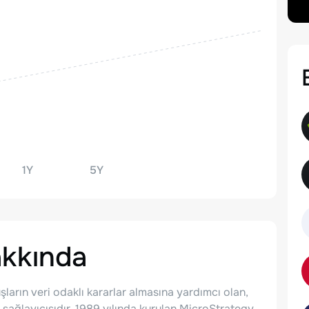
1Y
5Y
kkında
şların veri odaklı kararlar almasına yardımcı olan,
 sağlayıcısıdır. 1989 yılında kurulan MicroStrategy,