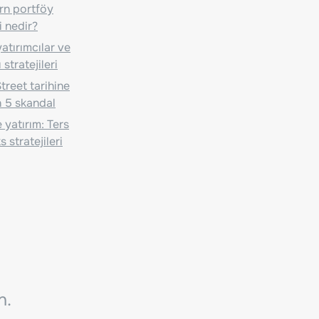
n portföy
i nedir?
atırımcılar ve
 stratejileri
treet tarihine
 5 skandal
 yatırım: Ters
 stratejileri
n.