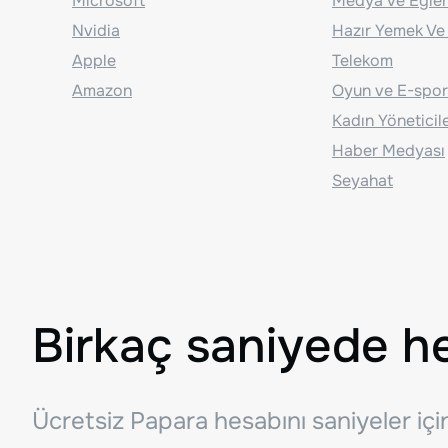
Microsoft
Medya ve Eğle
Nvidia
Hazır Yemek Ve
Apple
Telekom
Amazon
Oyun ve E-spor
Kadın Yöneticil
Haber Medyası
Seyahat
Birkaç saniyede h
Ücretsiz Papara hesabını saniyeler iç