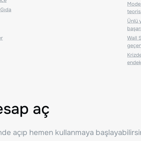
nce
Moder
 Gıda
teoris
Ünlü y
başarı
er
Wall S
geçen
Krizde
endeks
esap aç
inde açıp hemen kullanmaya başlayabilirsi