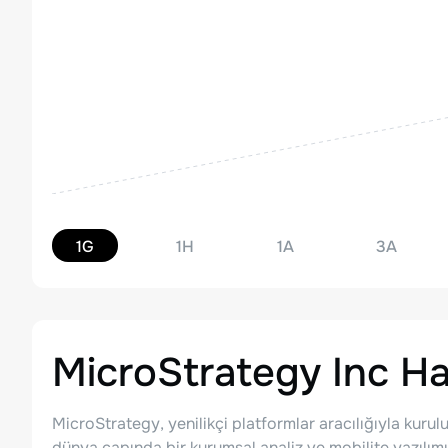
1G
1H
1A
3A
MicroStrategy Inc
Ha
MicroStrategy, yenilikçi platformlar aracılığıyla kurulu
dünya çapında bir kurumsal analiz ve mobilite yazılımı