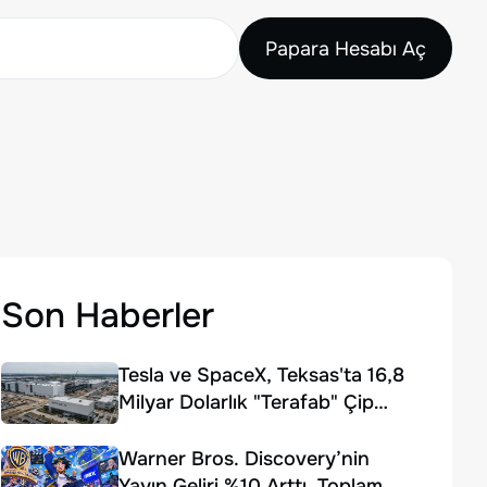
Papara Hesabı Aç
Son Haberler
Tesla ve SpaceX, Teksas'ta 16,8
Milyar Dolarlık "Terafab" Çip
Fabrikası Kuruyor
Warner Bros. Discovery’nin
Yayın Geliri %10 Arttı, Toplam