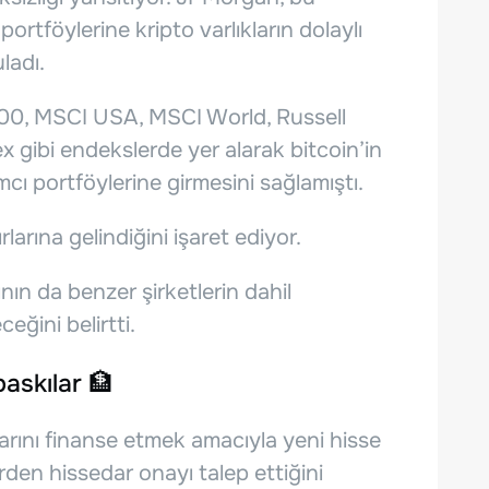
ortföylerine kripto varlıkların dolaylı
ladı.
00, MSCI USA, MSCI World, Russell
gibi endekslerde yer alarak bitcoin’in
cı portföylerine girmesini sağlamıştı.
arına gelindiğini işaret ediyor.
ın da benzer şirketlerin dahil
eğini belirtti.
askılar 🏦
arını finanse etmek amacıyla yeni hisse
rden hissedar onayı talep ettiğini