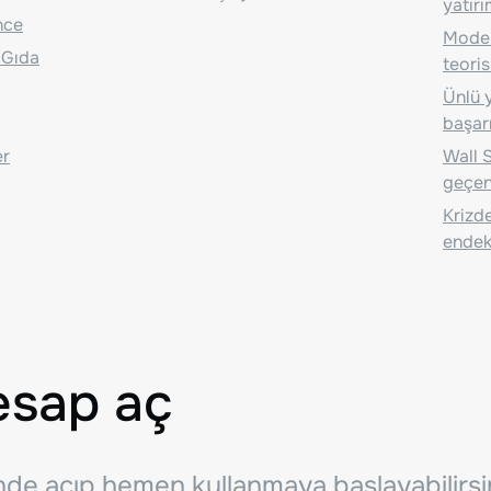
yatırı
nce
Moder
 Gıda
teoris
Ünlü y
başarı
er
Wall S
geçen
Krizde
endeks
esap aç
inde açıp hemen kullanmaya başlayabilirsi