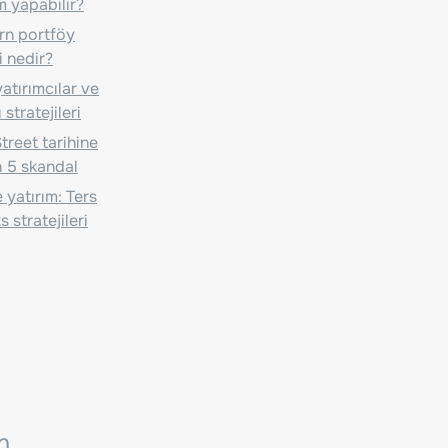
m yapabilir?
n portföy
i nedir?
atırımcılar ve
 stratejileri
treet tarihine
 5 skandal
 yatırım: Ters
 stratejileri
n.