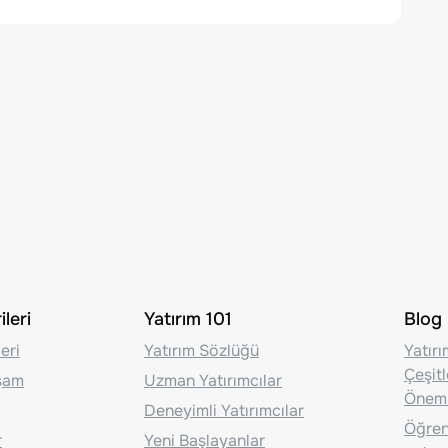
leri
Yatırım 101
Blog
eri
Yatırım Sözlüğü
Yatır
Çeşit
aşam
Uzman Yatırımcılar
Önem
Deneyimli Yatırımcılar
Öğrenc
r
Yeni Başlayanlar