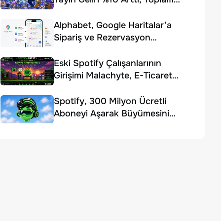
Gelir Beklentiyi Karşılayamadı
Alphabet, Google Haritalar’a
Sipariş ve Rezervasyon
Özellikleri Ekledi
Eski Spotify Çalışanlarının
Girişimi Malachyte, E-Ticaret
Yapay Zekâsı İçin 10 Milyon
Dolar Yatırım Aldı
Spotify, 300 Milyon Ücretli
Aboneyi Aşarak Büyümesini
Sürdürdü