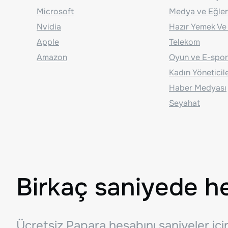
Microsoft
Medya ve Eğle
Nvidia
Hazır Yemek Ve
Apple
Telekom
Amazon
Oyun ve E-spor
Kadın Yöneticil
Haber Medyası
Seyahat
Birkaç saniyede h
Ücretsiz Papara hesabını saniyeler iç