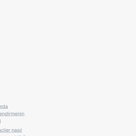
ımda
lendirmenin
i
iler nasıl