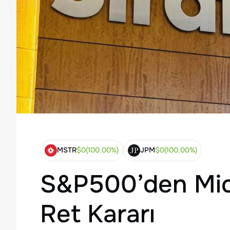
MSTR
$
0
(
100.00
%)
JPM
$
0
(
100.00
%)
S&P500’den Mic
Ret Kararı