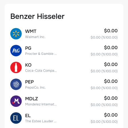
Benzer Hisseler
$0.00
WMT
Walmart Inc.
$0.00
(%
100.00
)
$0.00
PG
Procter & Gamble Company
$0.00
(%
100.00
)
$0.00
KO
Coca-Cola Company
$0.00
(%
100.00
)
$0.00
PEP
PepsiCo, Inc.
$0.00
(%
100.00
)
$0.00
MDLZ
Mondelez International, Inc. Class A
$0.00
(%
100.00
)
$0.00
EL
The Estee Lauder Companies Inc. Class A
$0.00
(%
100.00
)