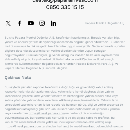
0850 335 15 15
Papara Menkul Değerler A.Ş.
Bu site Papara Menkul Değerler A.Ş. tarafından hazırlanmıştır. Burada yer alan bilgi,
yorum ve öneriler yatırım danışmanlığı kapsamında değildir, genel niteliktedir. Bu öneriler
mali durumunuz ile risk ve getiri tercihlerinize uygun olmayabilir. Sadece burada sunulan
bilgilere dayanılarak yatırım kararı verilmesi beklentilerinize uygun sonuçlar
doğurmayabilir. Sunulan bilgiler, güvenilir olduğuna inanılan halka açık kaynaklardan
elde edilmiş olup bu kaynaklardaki bilgilerin hata ve eksikliğinden ve ticari amaçlı
işlemlerde kullanılmasından doğabilecek zararlardan Papara Elektronik Para A.Ş. ve
Papara Menkul Değerler A.Ş. sorumlu değildir.
Çekince Notu
Bu sayfada yer alan raporlar tarafımızca doğruluğu ve güvenilirliği kabul edilmiş
kaynaklar kullanılarak hazırlanmış olup, yatırımcılara kendi oluşturacakları yatırım
kararlarında yardımcı olmayı hedeflemekte ve herhangi bir yatırım aracını alma veya
satma yönünde yatırımcıların kararlarını etkilemeyi amaçlamamaktadır. Yatırımcıların
verecekleri yatırım kararları ile bu raporlarda bulunan görüş, bilgi ve veriler arasında bir
bağlantı kurulamayacağı gibi, söz konusu kararların neticesinde oluşabilecek yanlışlık
veya zararlardan
https://invest.papara.com
'un herhangi bir sorumluluğu
bulunmamaktadır. Bu raporlardaki her türlü iç ve dış piyasa tablo ve grafikler, bu
konularda resmi hizmet veren yetkili üçüncü kişi kurumlardan elde edilmiş olup,
https://invest.papara.com
tarafından herhangi bir maddi menfaat beklentisi olmaksızın