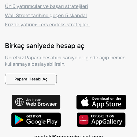
Ünlü yatırımcılar ve başarı stratejileri
Wall Street tarihine geçen 5 skandal
Krizde yatırım: Ters endeks stratejileri
Birkaç saniyede hesap aç
Ücretsiz Papara hesabını saniyeler içinde açıp hemen
kullanmaya başlayabilirsin.
Papara Hesabı Aç
destek@paparainvest.com