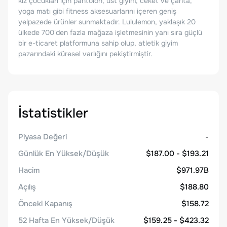
kız çocukları için pantolon, üst giyim, ceket ve çanta,
yoga matı gibi fitness aksesuarlarını içeren geniş
yelpazede ürünler sunmaktadır. Lululemon, yaklaşık 20
ülkede 700'den fazla mağaza işletmesinin yanı sıra güçlü
bir e-ticaret platformuna sahip olup, atletik giyim
pazarındaki küresel varlığını pekiştirmiştir.
İstatistikler
Piyasa Değeri
-
Günlük En Yüksek/Düşük
$187.00 - $193.21
Hacim
$971.97B
Açılış
$188.80
Önceki Kapanış
$158.72
52 Hafta En Yüksek/Düşük
$159.25 - $423.32