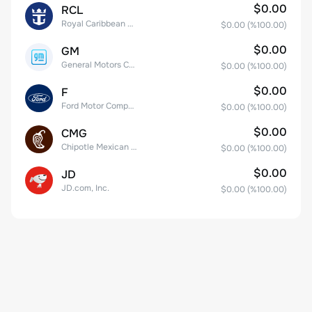
$0.00
RCL
Royal Caribbean Group
$0.00
(%
100.00
)
$0.00
GM
General Motors Company
$0.00
(%
100.00
)
$0.00
F
Ford Motor Company
$0.00
(%
100.00
)
$0.00
CMG
Chipotle Mexican Grill, Inc.
$0.00
(%
100.00
)
$0.00
JD
JD.com, Inc.
$0.00
(%
100.00
)