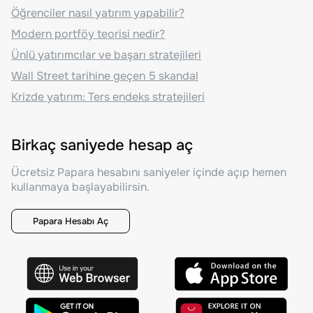
Öğrenciler nasıl yatırım yapabilir?
Modern portföy teorisi nedir?
Ünlü yatırımcılar ve başarı stratejileri
Wall Street tarihine geçen 5 skandal
Krizde yatırım: Ters endeks stratejileri
Birkaç saniyede hesap aç
Ücretsiz Papara hesabını saniyeler içinde açıp hemen
kullanmaya başlayabilirsin.
Papara Hesabı Aç