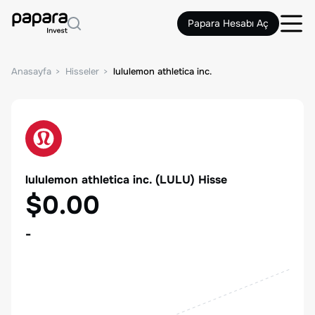
Papara Hesabı Aç
Anasayfa
Hisseler
lululemon athletica inc.
lululemon athletica inc.
(
LULU
) Hisse
$0.00
-