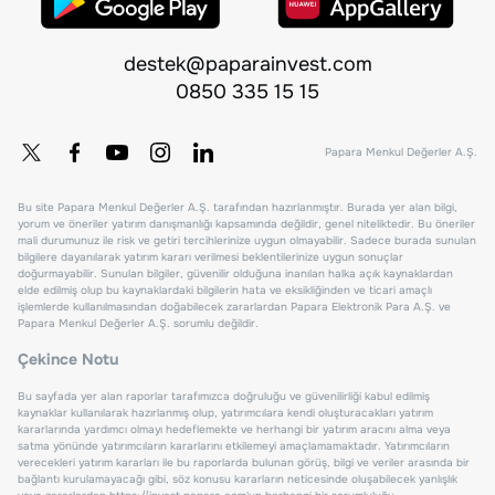
destek@paparainvest.com
0850 335 15 15
Papara Menkul Değerler A.Ş.
Bu site Papara Menkul Değerler A.Ş. tarafından hazırlanmıştır. Burada yer alan bilgi,
yorum ve öneriler yatırım danışmanlığı kapsamında değildir, genel niteliktedir. Bu öneriler
mali durumunuz ile risk ve getiri tercihlerinize uygun olmayabilir. Sadece burada sunulan
bilgilere dayanılarak yatırım kararı verilmesi beklentilerinize uygun sonuçlar
doğurmayabilir. Sunulan bilgiler, güvenilir olduğuna inanılan halka açık kaynaklardan
elde edilmiş olup bu kaynaklardaki bilgilerin hata ve eksikliğinden ve ticari amaçlı
işlemlerde kullanılmasından doğabilecek zararlardan Papara Elektronik Para A.Ş. ve
Papara Menkul Değerler A.Ş. sorumlu değildir.
Çekince Notu
Bu sayfada yer alan raporlar tarafımızca doğruluğu ve güvenilirliği kabul edilmiş
kaynaklar kullanılarak hazırlanmış olup, yatırımcılara kendi oluşturacakları yatırım
kararlarında yardımcı olmayı hedeflemekte ve herhangi bir yatırım aracını alma veya
satma yönünde yatırımcıların kararlarını etkilemeyi amaçlamamaktadır. Yatırımcıların
verecekleri yatırım kararları ile bu raporlarda bulunan görüş, bilgi ve veriler arasında bir
bağlantı kurulamayacağı gibi, söz konusu kararların neticesinde oluşabilecek yanlışlık