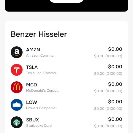
Benzer Hisseler
$0.00
AMZN
Amazon.Com Inc
$0.00
(%
100.00
)
$0.00
TSLA
Tesla, Inc. Common Stock
$0.00
(%
100.00
)
$0.00
MCD
McDonald's Corporation
$0.00
(%
100.00
)
$0.00
LOW
Lowe's Companies Inc.
$0.00
(%
100.00
)
$0.00
SBUX
Starbucks Corp
$0.00
(%
100.00
)