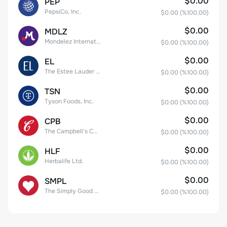
$0.00
PEP
PepsiCo, Inc.
$0.00
(%
100.00
)
$0.00
MDLZ
Mondelez International, Inc. Class A
$0.00
(%
100.00
)
$0.00
EL
The Estee Lauder Companies Inc. Class A
$0.00
(%
100.00
)
$0.00
TSN
Tyson Foods, Inc.
$0.00
(%
100.00
)
$0.00
CPB
The Campbell's Company Common Stock
$0.00
(%
100.00
)
$0.00
HLF
Herbalife Ltd.
$0.00
(%
100.00
)
$0.00
SMPL
The Simply Good Foods Company Common Stock
$0.00
(%
100.00
)