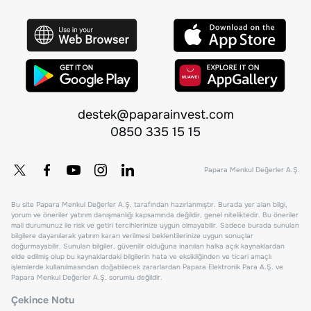
destek@paparainvest.com
0850 335 15 15
Papara Menkul Değerler A.Ş.
Bu site Papara Menkul Değerler A.Ş. tarafından hazırlanmıştır. Burada yer alan bilgi,
yorum ve öneriler yatırım danışmanlığı kapsamında değildir, genel niteliktedir. Bu öneriler
mali durumunuz ile risk ve getiri tercihlerinize uygun olmayabilir. Sadece burada sunulan
bilgilere dayanılarak yatırım kararı verilmesi beklentilerinize uygun sonuçlar
doğurmayabilir. Sunulan bilgiler, güvenilir olduğuna inanılan halka açık kaynaklardan
elde edilmiş olup bu kaynaklardaki bilgilerin hata ve eksikliğinden ve ticari amaçlı
işlemlerde kullanılmasından doğabilecek zararlardan Papara Elektronik Para A.Ş. ve
Papara Menkul Değerler A.Ş. sorumlu değildir.
Çekince Notu