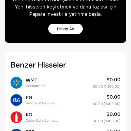
Yeni hisseleri keşfetmek ve daha fazlası için
Papara Invest ile yatırıma başla.
Hesap Aç
Benzer Hisseler
$0.00
WMT
Walmart Inc.
$0.00
(%
100.00
)
$0.00
PG
Procter & Gamble Company
$0.00
(%
100.00
)
$0.00
KO
Coca-Cola Company
$0.00
(%
100.00
)