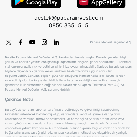
destek@paparainvest.com
0850 335 15 15
Papara Menkul Değerler A.Ş.
Bu site Papara Menkul Değerler A.Ş. tarafından hazırlanmıştır. Burada yer alan bilgi,
yorum ve öneriler yatırım danışmanlığı kapsamında değildir, genel niteliktedir. Bu öneriler
mali durumunuz ile risk ve getiri tercihlerinize uygun olmayabilir. Sadece burada sunulan
bilgilere dayanılarak yatırım kararı verilmesi beklentilerinize uygun sonuçlar
doğurmayabilir. Sunulan bilgiler, güvenilir olduğuna inanılan halka açık kaynaklardan
elde edilmiş olup bu kaynaklardaki bilgilerin hata ve eksikliğinden ve ticari amaçlı
işlemlerde kullanılmasından doğabilecek zararlardan Papara Elektronik Para A.Ş. ve
Papara Menkul Değerler A.Ş. sorumlu değildir.
Çekince Notu
Bu sayfada yer alan raporlar tarafımızca doğruluğu ve güvenilirliği kabul edilmiş
kaynaklar kullanılarak hazırlanmış olup, yatırımcılara kendi oluşturacakları yatırım
kararlarında yardımcı olmayı hedeflemekte ve herhangi bir yatırım aracını alma veya
satma yönünde yatırımcıların kararlarını etkilemeyi amaçlamamaktadır. Yatırımcıların
verecekleri yatırım kararları ile bu raporlarda bulunan görüş, bilgi ve veriler arasında bir
bağlantı kurulamayacağı gibi, söz konusu kararların neticesinde oluşabilecek yanlışlık