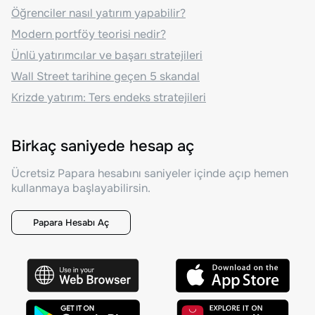
Öğrenciler nasıl yatırım yapabilir?
Modern portföy teorisi nedir?
Ünlü yatırımcılar ve başarı stratejileri
Wall Street tarihine geçen 5 skandal
Krizde yatırım: Ters endeks stratejileri
Birkaç saniyede hesap aç
Ücretsiz Papara hesabını saniyeler içinde açıp hemen
kullanmaya başlayabilirsin.
Papara Hesabı Aç