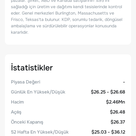
pazalar. Şirket, ABD ve Kanada satışlarının %95'ini
sağladığı için üretim ve dağıtımı kendi tesislerinde kontrol
eder. Genel merkezleri Burlington, Massachusetts ve
Frisco, Teksas'ta bulunur. KDP, sorumlu tedarik, döngüsel
ambalajlama ve sürdürülebilir operasyonlar konusunda
kararlıdır.
İstatistikler
Piyasa Değeri
-
Günlük En Yüksek/Düşük
$26.25 - $26.68
Hacim
$2.46Mn
Açılış
$26.48
Önceki Kapanış
$26.37
52 Hafta En Yüksek/Düşük
$25.03 - $36.12