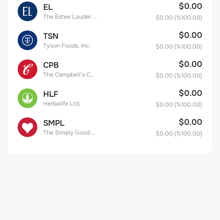
$0.00
EL
The Estee Lauder Companies Inc. Class A
$0.00
(%
100.00
)
$0.00
TSN
Tyson Foods, Inc.
$0.00
(%
100.00
)
$0.00
CPB
The Campbell's Company Common Stock
$0.00
(%
100.00
)
$0.00
HLF
Herbalife Ltd.
$0.00
(%
100.00
)
$0.00
SMPL
The Simply Good Foods Company Common Stock
$0.00
(%
100.00
)