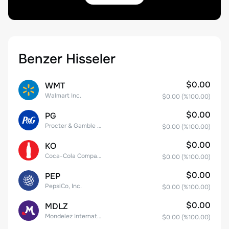
Benzer Hisseler
$0.00
WMT
Walmart Inc.
$0.00
(%
100.00
)
$0.00
PG
Procter & Gamble Company
$0.00
(%
100.00
)
$0.00
KO
Coca-Cola Company
$0.00
(%
100.00
)
$0.00
PEP
PepsiCo, Inc.
$0.00
(%
100.00
)
$0.00
MDLZ
Mondelez International, Inc. Class A
$0.00
(%
100.00
)