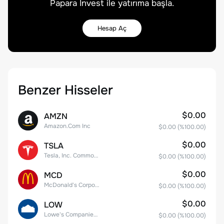
Papara Invest ile yatırıma başla.
Hesap Aç
Benzer Hisseler
$0.00
AMZN
Amazon.Com Inc
$0.00
(%
100.00
)
$0.00
TSLA
Tesla, Inc. Common Stock
$0.00
(%
100.00
)
$0.00
MCD
McDonald's Corporation
$0.00
(%
100.00
)
$0.00
LOW
Lowe's Companies Inc.
$0.00
(%
100.00
)