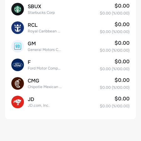
$0.00
SBUX
Starbucks Corp
$0.00
(%
100.00
)
$0.00
RCL
Royal Caribbean Group
$0.00
(%
100.00
)
$0.00
GM
General Motors Company
$0.00
(%
100.00
)
$0.00
F
Ford Motor Company
$0.00
(%
100.00
)
$0.00
CMG
Chipotle Mexican Grill, Inc.
$0.00
(%
100.00
)
$0.00
JD
JD.com, Inc.
$0.00
(%
100.00
)