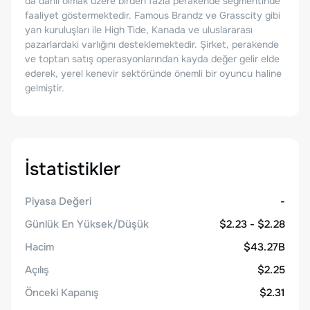
da dahil olmak üzere birden fazla perakende segmentinde
faaliyet göstermektedir. Famous Brandz ve Grasscity gibi
yan kuruluşları ile High Tide, Kanada ve uluslararası
pazarlardaki varlığını desteklemektedir. Şirket, perakende
ve toptan satış operasyonlarından kayda değer gelir elde
ederek, yerel kenevir sektöründe önemli bir oyuncu haline
gelmiştir.
İstatistikler
Piyasa Değeri
-
Günlük En Yüksek/Düşük
$2.23 - $2.28
Hacim
$43.27B
Açılış
$2.25
Önceki Kapanış
$2.31