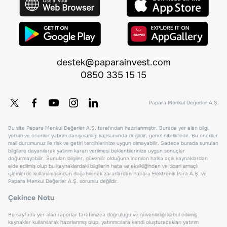
destek@paparainvest.com
0850 335 15 15
Papara Menkul Değerler A.Ş.
Bu site Papara Menkul Değerler A.Ş. tarafından hazırlanmıştır. Burada yer alan bilgi,
yorum ve öneriler yatırım danışmanlığı kapsamında değildir, genel niteliktedir. Bu öneriler
mali durumunuz ile risk ve getiri tercihlerinize uygun olmayabilir. Sadece burada sunulan
bilgilere dayanılarak yatırım kararı verilmesi beklentilerinize uygun sonuçlar
doğurmayabilir. Sunulan bilgiler, güvenilir olduğuna inanılan halka açık kaynaklardan
elde edilmiş olup bu kaynaklardaki bilgilerin hata ve eksikliğinden ve ticari amaçlı
işlemlerde kullanılmasından doğabilecek zararlardan Papara Elektronik Para A.Ş. ve
Papara Menkul Değerler A.Ş. sorumlu değildir.
Çekince Notu
Bu sayfada yer alan raporlar tarafımızca doğruluğu ve güvenilirliği kabul edilmiş
kaynaklar kullanılarak hazırlanmış olup, yatırımcılara kendi oluşturacakları yatırım