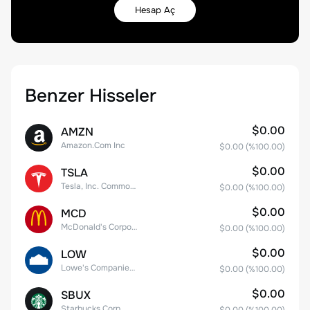
Hesap Aç
Benzer Hisseler
$0.00
AMZN
Amazon.Com Inc
$0.00
(%
100.00
)
$0.00
TSLA
Tesla, Inc. Common Stock
$0.00
(%
100.00
)
$0.00
MCD
McDonald's Corporation
$0.00
(%
100.00
)
$0.00
LOW
Lowe's Companies Inc.
$0.00
(%
100.00
)
$0.00
SBUX
Starbucks Corp