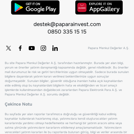
destek@paparainvest.com
0850 335 15 15
Papara Menkul Değerler A.Ş.
Bu site Papara Menkul Değerler A.Ş. tarafından hazırlanmıştır. Burada yer alan bilgi,
yorum ve öneriler yatırım danışmanlığı kapsamında değildir, genel niteliktedir. Bu öneriler
mali durumunuz ile risk ve getiri tercihlerinize uygun olmayabilir. Sadece burada sunulan
bilgilere dayanılarak yatırım kararı verilmesi beklentilerinize uygun sonuçlar
doğurmayabilir. Sunulan bilgiler, güvenilir olduğuna inanılan halka açık kaynaklardan
elde edilmiş olup bu kaynaklardaki bilgilerin hata ve eksikliğinden ve ticari amaçlı
işlemlerde kullanılmasından doğabilecek zararlardan Papara Elektronik Para A.Ş. ve
Papara Menkul Değerler A.Ş. sorumlu değildir.
Çekince Notu
Bu sayfada yer alan raporlar tarafımızca doğruluğu ve güvenilirliği kabul edilmiş
kaynaklar kullanılarak hazırlanmış olup, yatırımcılara kendi oluşturacakları yatırım
kararlarında yardımcı olmayı hedeflemekte ve herhangi bir yatırım aracını alma veya
satma yönünde yatırımcıların kararlarını etkilemeyi amaçlamamaktadır. Yatırımcıların
verecekleri yatırım kararları ile bu raporlarda bulunan görüş, bilgi ve veriler arasında bir