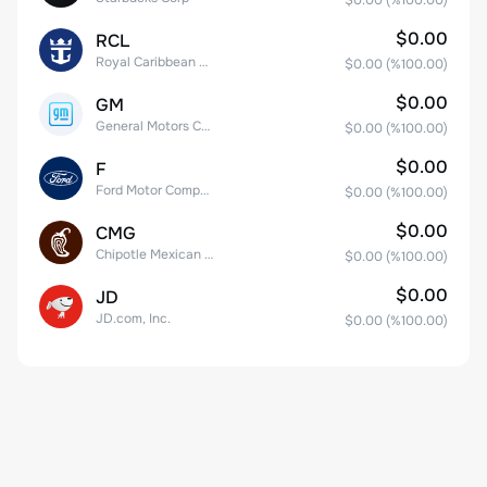
$0.00
(%
100.00
)
$0.00
RCL
Royal Caribbean Group
$0.00
(%
100.00
)
$0.00
GM
General Motors Company
$0.00
(%
100.00
)
$0.00
F
Ford Motor Company
$0.00
(%
100.00
)
$0.00
CMG
Chipotle Mexican Grill, Inc.
$0.00
(%
100.00
)
$0.00
JD
JD.com, Inc.
$0.00
(%
100.00
)