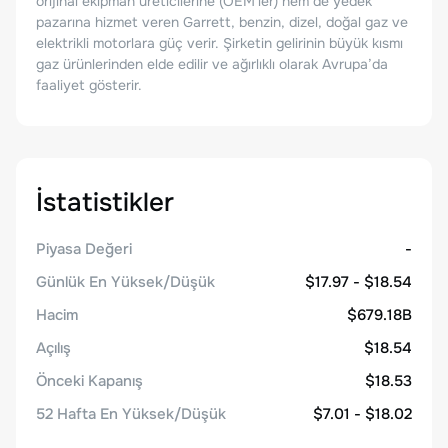
orijinal ekipman üreticilerine (OEM'ler) hem de yedek
pazarına hizmet veren Garrett, benzin, dizel, doğal gaz ve
elektrikli motorlara güç verir. Şirketin gelirinin büyük kısmı
gaz ürünlerinden elde edilir ve ağırlıklı olarak Avrupa’da
faaliyet gösterir.
İstatistikler
Piyasa Değeri
-
Günlük En Yüksek/Düşük
$17.97 - $18.54
Hacim
$679.18B
Açılış
$18.54
Önceki Kapanış
$18.53
52 Hafta En Yüksek/Düşük
$7.01 - $18.02