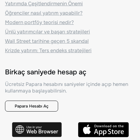
Yatırımda Çeşitlendirmenin Önemi
Öğrenciler nasıl yatırım yapabilir?
Modern portföy teorisi nedir?
Ünlü yatırımcılar ve başarı stratejileri
Wall Street tarihine geçen 5 skandal
Krizde yatırım: Ters endeks stratejileri
Birkaç saniyede hesap aç
Ücretsiz Papara hesabını saniyeler içinde açıp hemen
kullanmaya başlayabilirsin.
Papara Hesabı Aç