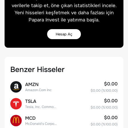
verilerle takip et, öne çıkan istatistikleri incele.
Yeni hisseleri keşfetmek ve daha fazlası için
Papara Invest ile yatırıma başla.
Hesap Aç
Benzer Hisseler
$0.00
AMZN
Amazon.Com Inc
$0.00
(%
100.00
)
$0.00
TSLA
Tesla, Inc. Common Stock
$0.00
(%
100.00
)
$0.00
MCD
McDonald's Corporation
$0.00
(%
100.00
)