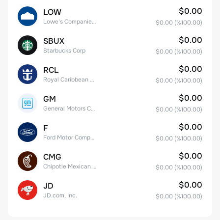
$0.00
LOW
Lowe's Companies Inc.
$0.00
(%
100.00
)
$0.00
SBUX
Starbucks Corp
$0.00
(%
100.00
)
$0.00
RCL
Royal Caribbean Group
$0.00
(%
100.00
)
$0.00
GM
General Motors Company
$0.00
(%
100.00
)
$0.00
F
Ford Motor Company
$0.00
(%
100.00
)
$0.00
CMG
Chipotle Mexican Grill, Inc.
$0.00
(%
100.00
)
$0.00
JD
JD.com, Inc.
$0.00
(%
100.00
)