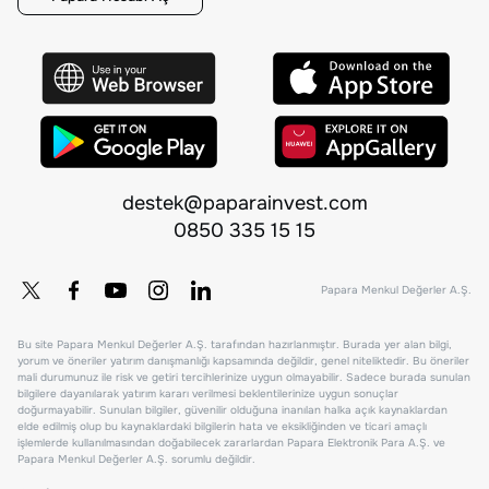
destek@paparainvest.com
0850 335 15 15
Papara Menkul Değerler A.Ş.
Bu site Papara Menkul Değerler A.Ş. tarafından hazırlanmıştır. Burada yer alan bilgi,
yorum ve öneriler yatırım danışmanlığı kapsamında değildir, genel niteliktedir. Bu öneriler
mali durumunuz ile risk ve getiri tercihlerinize uygun olmayabilir. Sadece burada sunulan
bilgilere dayanılarak yatırım kararı verilmesi beklentilerinize uygun sonuçlar
doğurmayabilir. Sunulan bilgiler, güvenilir olduğuna inanılan halka açık kaynaklardan
elde edilmiş olup bu kaynaklardaki bilgilerin hata ve eksikliğinden ve ticari amaçlı
işlemlerde kullanılmasından doğabilecek zararlardan Papara Elektronik Para A.Ş. ve
Papara Menkul Değerler A.Ş. sorumlu değildir.