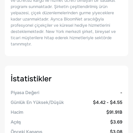
ve ücretsiz kargo ile hizmet ücreti olmayan bir sadakat
programı sunmaktadır. Şirketin çeşitlendirilmiş ürün
yelpazesi, çiçek düzenlemelerinden gurme yiyeceklere
kadar uzanmaktadır. Ayrıca BloomNet aracılığıyla
profesyonel çiçekçiler ve küresel hediye hizmetlerini
desteklemektedir. New York merkezli şirket, bireysel ve
ticari müşterilere hitap ederek hizmetleriyle sektörde
tanınmıştır.
İstatistikler
Piyasa Değeri
-
Günlük En Yüksek/Düşük
$4.42 - $4.55
Hacim
$91.91B
Açılış
$3.69
Önceki Kapanış
$3.08