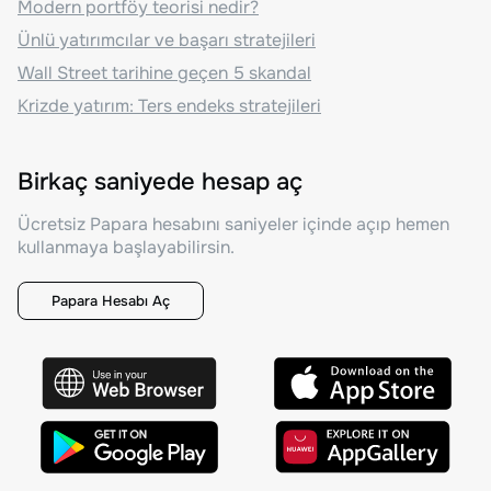
Modern portföy teorisi nedir?
Ünlü yatırımcılar ve başarı stratejileri
Wall Street tarihine geçen 5 skandal
Krizde yatırım: Ters endeks stratejileri
Birkaç saniyede hesap aç
Ücretsiz Papara hesabını saniyeler içinde açıp hemen
kullanmaya başlayabilirsin.
Papara Hesabı Aç