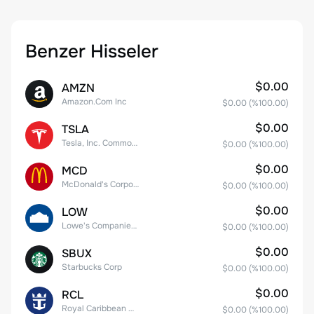
Benzer Hisseler
$0.00
AMZN
Amazon.Com Inc
$0.00
(%
100.00
)
$0.00
TSLA
Tesla, Inc. Common Stock
$0.00
(%
100.00
)
$0.00
MCD
McDonald's Corporation
$0.00
(%
100.00
)
$0.00
LOW
Lowe's Companies Inc.
$0.00
(%
100.00
)
$0.00
SBUX
Starbucks Corp
$0.00
(%
100.00
)
$0.00
RCL
Royal Caribbean Group
$0.00
(%
100.00
)