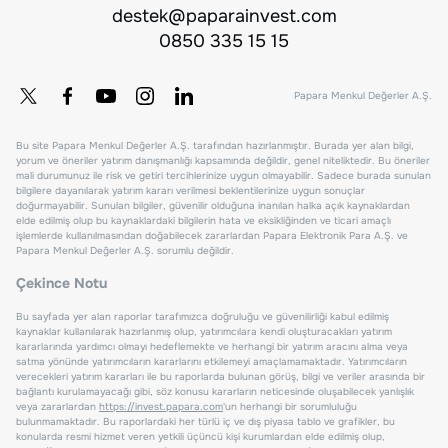
destek@paparainvest.com
0850 335 15 15
Papara Menkul Değerler A.Ş.
Bu site Papara Menkul Değerler A.Ş. tarafından hazırlanmıştır. Burada yer alan bilgi,
yorum ve öneriler yatırım danışmanlığı kapsamında değildir, genel niteliktedir. Bu öneriler
mali durumunuz ile risk ve getiri tercihlerinize uygun olmayabilir. Sadece burada sunulan
bilgilere dayanılarak yatırım kararı verilmesi beklentilerinize uygun sonuçlar
doğurmayabilir. Sunulan bilgiler, güvenilir olduğuna inanılan halka açık kaynaklardan
elde edilmiş olup bu kaynaklardaki bilgilerin hata ve eksikliğinden ve ticari amaçlı
işlemlerde kullanılmasından doğabilecek zararlardan Papara Elektronik Para A.Ş. ve
Papara Menkul Değerler A.Ş. sorumlu değildir.
Çekince Notu
Bu sayfada yer alan raporlar tarafımızca doğruluğu ve güvenilirliği kabul edilmiş
kaynaklar kullanılarak hazırlanmış olup, yatırımcılara kendi oluşturacakları yatırım
kararlarında yardımcı olmayı hedeflemekte ve herhangi bir yatırım aracını alma veya
satma yönünde yatırımcıların kararlarını etkilemeyi amaçlamamaktadır. Yatırımcıların
verecekleri yatırım kararları ile bu raporlarda bulunan görüş, bilgi ve veriler arasında bir
bağlantı kurulamayacağı gibi, söz konusu kararların neticesinde oluşabilecek yanlışlık
veya zararlardan
https://invest.papara.com
'un herhangi bir sorumluluğu
bulunmamaktadır. Bu raporlardaki her türlü iç ve dış piyasa tablo ve grafikler, bu
konularda resmi hizmet veren yetkili üçüncü kişi kurumlardan elde edilmiş olup,