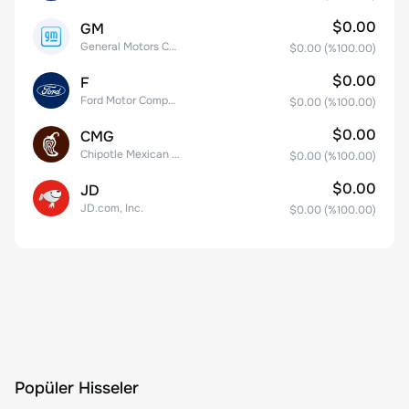
$0.00
GM
General Motors Company
$0.00
(%
100.00
)
$0.00
F
Ford Motor Company
$0.00
(%
100.00
)
$0.00
CMG
Chipotle Mexican Grill, Inc.
$0.00
(%
100.00
)
$0.00
JD
JD.com, Inc.
$0.00
(%
100.00
)
Popüler Hisseler