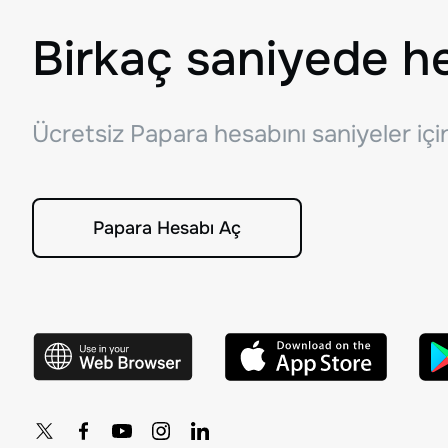
Birkaç saniyede h
Ücretsiz Papara hesabını saniyeler iç
Papara Hesabı Aç