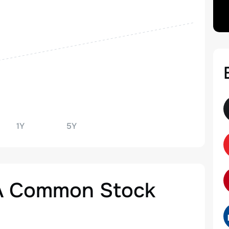
1Y
5Y
s A Common Stock