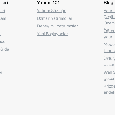
leri
Yatırım 101
Blog
eri
Yatırım Sözlüğü
Yatır
Çeşit
aşam
Uzman Yatırımcılar
Önem
Deneyimli Yatırımcılar
Öğrenc
r
Yeni Başlayanlar
yatırı
nce
Moder
 Gıda
teoris
Ünlü y
başarı
er
Wall S
geçen
Krizde
endeks