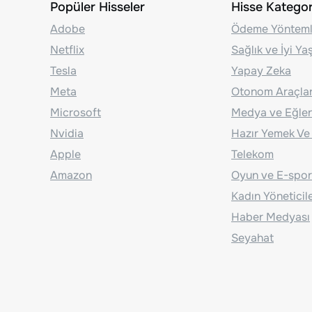
Popüler Hisseler
Hisse Kategori
Adobe
Ödeme Yönteml
Netflix
Sağlık ve İyi Y
Tesla
Yapay Zeka
Meta
Otonom Araçla
Microsoft
Medya ve Eğle
Nvidia
Hazır Yemek Ve
Apple
Telekom
Amazon
Oyun ve E-spor
Kadın Yöneticil
Haber Medyası
Seyahat