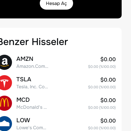
Hesap Aç
Benzer Hisseler
AMZN
$0.00
Amazon.Com Inc
$0.00
(%
100.00
)
TSLA
$0.00
Tesla, Inc. Common Stock
$0.00
(%
100.00
)
MCD
$0.00
McDonald's Corporation
$0.00
(%
100.00
)
LOW
$0.00
Lowe's Companies Inc.
$0.00
(%
100.00
)