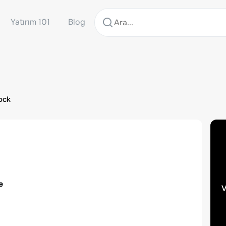
Yatırım 101
Blog
ock
e
v