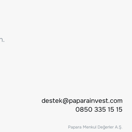
n.
destek@paparainvest.com
0850 335 15 15
Papara Menkul Değerler A.Ş.