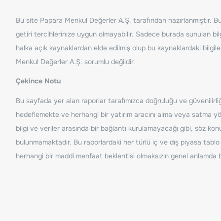
Bu site Papara Menkul Değerler A.Ş. tarafından hazırlanmıştır. Bur
getiri tercihlerinize uygun olmayabilir. Sadece burada sunulan bilg
halka açık kaynaklardan elde edilmiş olup bu kaynaklardaki bilgil
Menkul Değerler A.Ş. sorumlu değildir.
Çekince Notu
Bu sayfada yer alan raporlar tarafımızca doğruluğu ve güvenilirliği
hedeflemekte ve herhangi bir yatırım aracını alma veya satma yönü
bilgi ve veriler arasında bir bağlantı kurulamayacağı gibi, söz ko
bulunmamaktadır. Bu raporlardaki her türlü iç ve dış piyasa tablo 
herhangi bir maddi menfaat beklentisi olmaksızın genel anlamda bil