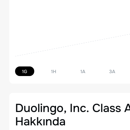
1G
1H
1A
3A
Duolingo, Inc. Clas
Hakkında