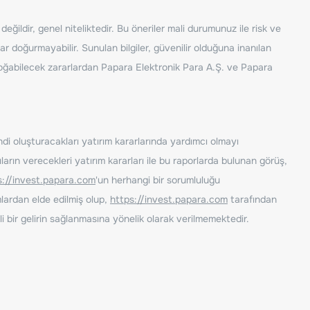
ğildir, genel niteliktedir. Bu öneriler mali durumunuz ile risk ve
ar doğurmayabilir. Sunulan bilgiler, güvenilir olduğuna inanılan
n doğabilecek zararlardan Papara Elektronik Para A.Ş. ve Papara
ndi oluşturacakları yatırım kararlarında yardımcı olmayı
rın verecekleri yatırım kararları ile bu raporlarda bulunan görüş,
s://invest.papara.com
'un herhangi bir sorumluluğu
lardan elde edilmiş olup,
https://invest.papara.com
tarafından
i bir gelirin sağlanmasına yönelik olarak verilmemektedir.