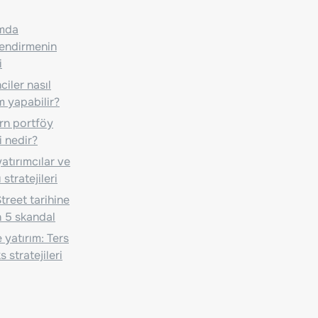
ımda
lendirmenin
i
iler nasıl
m yapabilir?
n portföy
i nedir?
atırımcılar ve
 stratejileri
treet tarihine
 5 skandal
 yatırım: Ters
 stratejileri