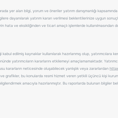
ada yer alan bilgi, yorum ve öneriler yatırım danışmanlığı kapsamında de
ilere dayanılarak yatırım kararı verilmesi beklentilerinize uygun sonuçl
erin hata ve eksikliğinden ve ticari amaçlı işlemlerde kullanılmasında
 kabul edilmiş kaynaklar kullanılarak hazırlanmış olup, yatırımcılara ke
nde yatırımcıların kararlarını etkilemeyi amaçlamamaktadır. Yatırımcıla
nusu kararların neticesinde oluşabilecek yanlışlık veya zararlardan
http
ve grafikler, bu konularda resmi hizmet veren yetkili üçüncü kişi kurum
gilendirmek amacıyla hazırlanmıştır. Bu raporlarda bulunan bilgiler bell