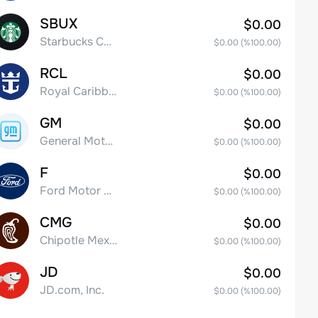
SBUX
$0.00
Starbucks Corp
$0.00
(%
100.00
)
RCL
$0.00
Royal Caribbean Group
$0.00
(%
100.00
)
GM
$0.00
General Motors Company
$0.00
(%
100.00
)
F
$0.00
Ford Motor Company
$0.00
(%
100.00
)
CMG
$0.00
Chipotle Mexican Grill, Inc.
$0.00
(%
100.00
)
JD
$0.00
JD.com, Inc.
$0.00
(%
100.00
)