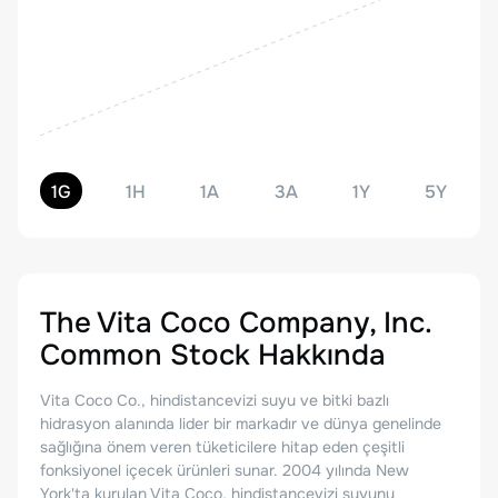
1G
1H
1A
3A
1Y
5Y
The Vita Coco Company, Inc.
Common Stock
Hakkında
Vita Coco Co., hindistancevizi suyu ve bitki bazlı
hidrasyon alanında lider bir markadır ve dünya genelinde
sağlığına önem veren tüketicilere hitap eden çeşitli
fonksiyonel içecek ürünleri sunar. 2004 yılında New
York'ta kurulan Vita Coco, hindistancevizi suyunu