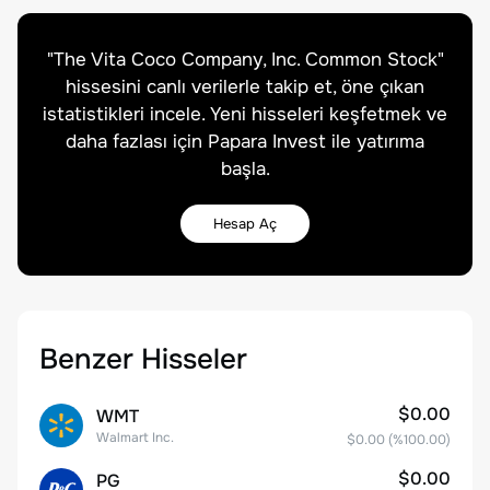
"
The Vita Coco Company, Inc. Common Stock
"
hissesini canlı verilerle takip et, öne çıkan
istatistikleri incele. Yeni hisseleri keşfetmek ve
daha fazlası için Papara Invest ile yatırıma
başla.
Hesap Aç
Benzer Hisseler
$0.00
WMT
Walmart Inc.
$0.00
(%
100.00
)
$0.00
PG