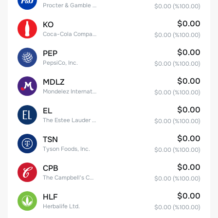
Procter & Gamble Company
$0.00
(%
100.00
)
$0.00
KO
Coca-Cola Company
$0.00
(%
100.00
)
$0.00
PEP
PepsiCo, Inc.
$0.00
(%
100.00
)
$0.00
MDLZ
Mondelez International, Inc. Class A
$0.00
(%
100.00
)
$0.00
EL
The Estee Lauder Companies Inc. Class A
$0.00
(%
100.00
)
$0.00
TSN
Tyson Foods, Inc.
$0.00
(%
100.00
)
$0.00
CPB
The Campbell's Company Common Stock
$0.00
(%
100.00
)
$0.00
HLF
Herbalife Ltd.
$0.00
(%
100.00
)