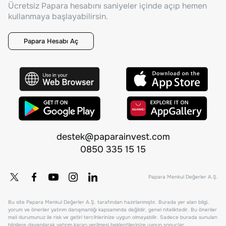
Ücretsiz Papara hesabını saniyeler içinde açıp hemen
kullanmaya başlayabilirsin.
Papara Hesabı Aç
destek@paparainvest.com
0850 335 15 15
Papara Menkul Değerler A.Ş.
Bu site Papara Menkul Değerler A.Ş. tarafından hazırlanmıştır. Burada yer alan bilgi,
yorum ve öneriler yatırım danışmanlığı kapsamında değildir, genel niteliktedir. Bu öneriler
mali durumunuz ile risk ve getiri tercihlerinize uygun olmayabilir. Sadece burada sunulan
bilgilere dayanılarak yatırım kararı verilmesi beklentilerinize uygun sonuçlar