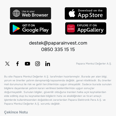
destek@paparainvest.com
0850 335 15 15
Papara Menkul Değerler A.Ş.
Bu site Papara Menkul Değerler A.Ş. tarafından hazırlanmıştır. Burada yer alan bilgi,
yorum ve öneriler yatırım danışmanlığı kapsamında değildir, genel niteliktedir. Bu öneriler
mali durumunuz ile risk ve getiri tercihlerinize uygun olmayabilir. Sadece burada sunulan
bilgilere dayanılarak yatırım kararı verilmesi beklentilerinize uygun sonuçlar
doğurmayabilir. Sunulan bilgiler, güvenilir olduğuna inanılan halka açık kaynaklardan
elde edilmiş olup bu kaynaklardaki bilgilerin hata ve eksikliğinden ve ticari amaçlı
işlemlerde kullanılmasından doğabilecek zararlardan Papara Elektronik Para A.Ş. ve
Papara Menkul Değerler A.Ş. sorumlu değildir.
Çekince Notu