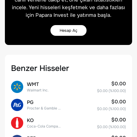
incele. Yeni hisseleri keşfetmek ve daha fazlası
için Papara Invest ile yatırıma başla.
Hesap Aç
Benzer Hisseler
$0.00
WMT
Walmart Inc.
$0.00
(%
100.00
)
$0.00
PG
Procter & Gamble Company
$0.00
(%
100.00
)
$0.00
KO
Coca-Cola Company
$0.00
(%
100.00
)