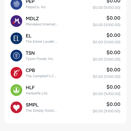
$0.00
PEP
PepsiCo, Inc.
$0.00
(%
100.00
)
$0.00
MDLZ
Mondelez International, Inc. Class A
$0.00
(%
100.00
)
$0.00
EL
The Estee Lauder Companies Inc. Class A
$0.00
(%
100.00
)
$0.00
TSN
Tyson Foods, Inc.
$0.00
(%
100.00
)
$0.00
CPB
The Campbell's Company Common Stock
$0.00
(%
100.00
)
$0.00
HLF
Herbalife Ltd.
$0.00
(%
100.00
)
$0.00
SMPL
The Simply Good Foods Company Common Stock
$0.00
(%
100.00
)