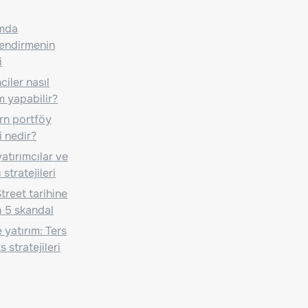
ımda
lendirmenin
i
iler nasıl
m yapabilir?
n portföy
i nedir?
atırımcılar ve
 stratejileri
treet tarihine
 5 skandal
 yatırım: Ters
 stratejileri