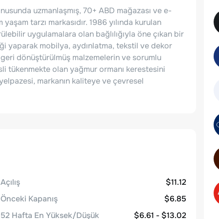
ı konusunda uzmanlaşmış, 70+ ABD mağazası ve e-
m yaşam tarzı markasıdır. 1986 yılında kurulan
lebilir uygulamalara olan bağlılığıyla öne çıkan bir
liği yaparak mobilya, aydınlatma, tekstil ve dekor
s, geri dönüştürülmüş malzemelerin ve sorumlu
nesli tükenmekte olan yağmur ormanı kerestesini
 yelpazesi, markanın kaliteye ve çevresel
Açılış
$11.12
Önceki Kapanış
$6.85
52 Hafta En Yüksek/Düşük
$6.61 - $13.02