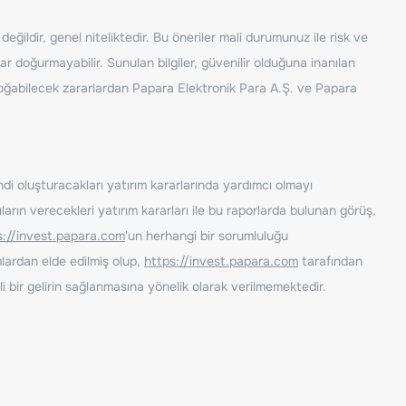
ğildir, genel niteliktedir. Bu öneriler mali durumunuz ile risk ve
ar doğurmayabilir. Sunulan bilgiler, güvenilir olduğuna inanılan
n doğabilecek zararlardan Papara Elektronik Para A.Ş. ve Papara
ndi oluşturacakları yatırım kararlarında yardımcı olmayı
rın verecekleri yatırım kararları ile bu raporlarda bulunan görüş,
s://invest.papara.com
'un herhangi bir sorumluluğu
lardan elde edilmiş olup,
https://invest.papara.com
tarafından
i bir gelirin sağlanmasına yönelik olarak verilmemektedir.