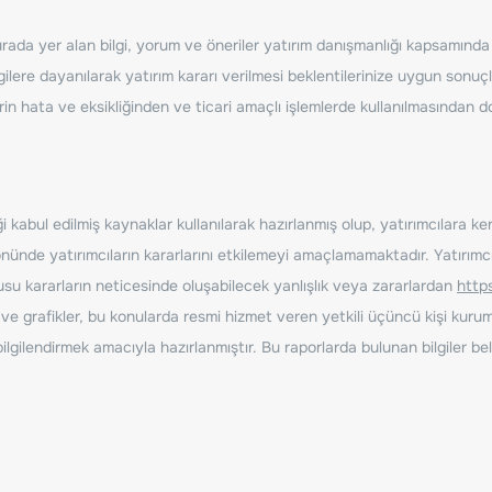
ada yer alan bilgi, yorum ve öneriler yatırım danışmanlığı kapsamında de
ilere dayanılarak yatırım kararı verilmesi beklentilerinize uygun sonuçl
erin hata ve eksikliğinden ve ticari amaçlı işlemlerde kullanılmasında
 kabul edilmiş kaynaklar kullanılarak hazırlanmış olup, yatırımcılara ke
nde yatırımcıların kararlarını etkilemeyi amaçlamamaktadır. Yatırımcıla
nusu kararların neticesinde oluşabilecek yanlışlık veya zararlardan
http
ve grafikler, bu konularda resmi hizmet veren yetkili üçüncü kişi kurum
gilendirmek amacıyla hazırlanmıştır. Bu raporlarda bulunan bilgiler bell