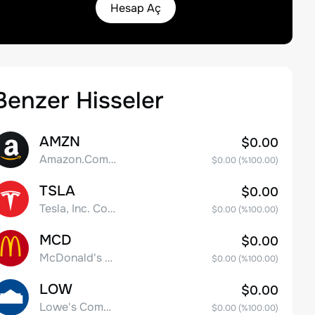
Hesap Aç
Benzer Hisseler
AMZN
$0.00
Amazon.Com Inc
$0.00
(%
100.00
)
TSLA
$0.00
Tesla, Inc. Common Stock
$0.00
(%
100.00
)
MCD
$0.00
McDonald's Corporation
$0.00
(%
100.00
)
LOW
$0.00
Lowe's Companies Inc.
$0.00
(%
100.00
)