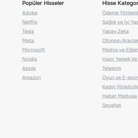
Popüler Hisseler
Hisse Kategori
Adobe
Ödeme Yönteml
Netflix
Sağlık ve İyi Y
Tesla
Yapay Zeka
Meta
Otonom Araçla
Microsoft
Medya ve Eğle
Nvidia
Hazır Yemek Ve
Apple
Telekom
Amazon
Oyun ve E-spor
Kadın Yöneticil
Haber Medyası
Seyahat