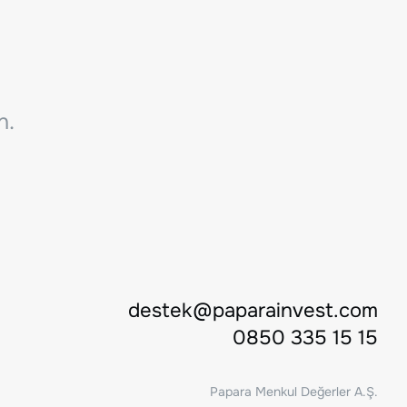
n.
destek@paparainvest.com
0850 335 15 15
Papara Menkul Değerler A.Ş.