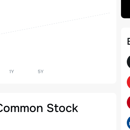
1Y
5Y
A Common Stock