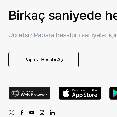
Birkaç saniyede h
Ücretsiz Papara hesabını saniyeler iç
Papara Hesabı Aç