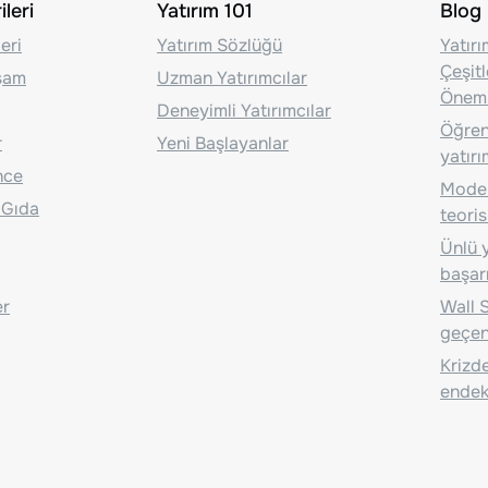
leri
Yatırım 101
Blog
eri
Yatırım Sözlüğü
Yatır
Çeşit
aşam
Uzman Yatırımcılar
Önem
Deneyimli Yatırımcılar
Öğrenc
r
Yeni Başlayanlar
yatırı
nce
Moder
 Gıda
teoris
Ünlü y
başarı
er
Wall S
geçen
Krizde
endeks