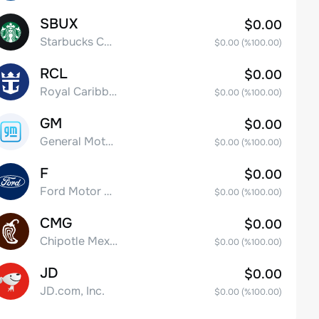
SBUX
$0.00
Starbucks Corp
$0.00
(%
100.00
)
RCL
$0.00
Royal Caribbean Group
$0.00
(%
100.00
)
GM
$0.00
General Motors Company
$0.00
(%
100.00
)
F
$0.00
Ford Motor Company
$0.00
(%
100.00
)
CMG
$0.00
Chipotle Mexican Grill, Inc.
$0.00
(%
100.00
)
JD
$0.00
JD.com, Inc.
$0.00
(%
100.00
)