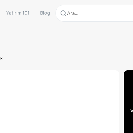
Yatırım 101
Blog
ck
v