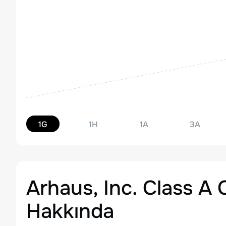
1G
1H
1A
3A
Arhaus, Inc. Class 
Hakkında