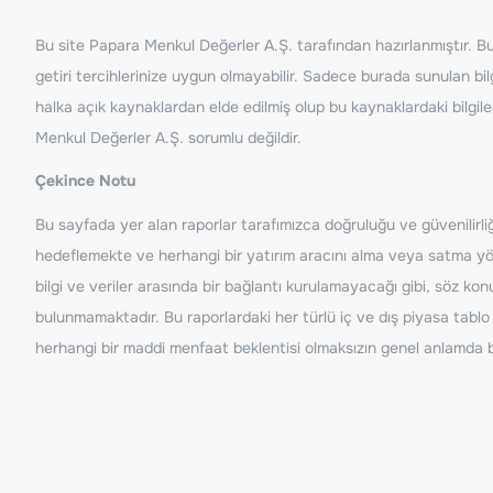
Bu site Papara Menkul Değerler A.Ş. tarafından hazırlanmıştır. Bur
getiri tercihlerinize uygun olmayabilir. Sadece burada sunulan bilg
halka açık kaynaklardan elde edilmiş olup bu kaynaklardaki bilgil
Menkul Değerler A.Ş. sorumlu değildir.
Çekince Notu
Bu sayfada yer alan raporlar tarafımızca doğruluğu ve güvenilirliği
hedeflemekte ve herhangi bir yatırım aracını alma veya satma yönü
bilgi ve veriler arasında bir bağlantı kurulamayacağı gibi, söz ko
bulunmamaktadır. Bu raporlardaki her türlü iç ve dış piyasa tablo 
herhangi bir maddi menfaat beklentisi olmaksızın genel anlamda bil