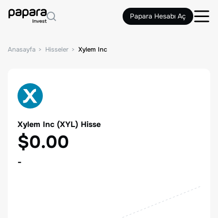
Papara Hesabı Aç
Anasayfa
Hisseler
Xylem Inc
Xylem Inc
(
XYL
) Hisse
$0.00
-