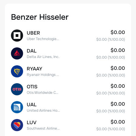
Benzer Hisseler
$0.00
UBER
Uber Technologies, Inc.
$0.00
(%
100.00
)
$0.00
DAL
Delta Air Lines, Inc.
$0.00
(%
100.00
)
$0.00
RYAAY
Ryanair Holdings plc American Depositary Shares
$0.00
(%
100.00
)
$0.00
OTIS
Otis Worldwide Corporation
$0.00
(%
100.00
)
$0.00
UAL
United Airlines Holdings, Inc. Common Stock
$0.00
(%
100.00
)
$0.00
LUV
Southwest Airlines Co.
$0.00
(%
100.00
)