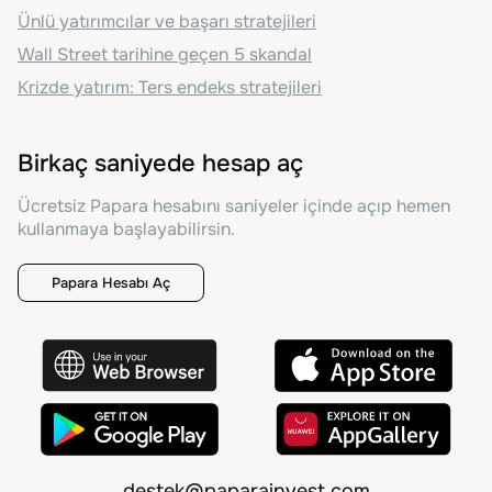
Ünlü yatırımcılar ve başarı stratejileri
Wall Street tarihine geçen 5 skandal
Krizde yatırım: Ters endeks stratejileri
Birkaç saniyede hesap aç
Ücretsiz Papara hesabını saniyeler içinde açıp hemen
kullanmaya başlayabilirsin.
Papara Hesabı Aç
destek@paparainvest.com