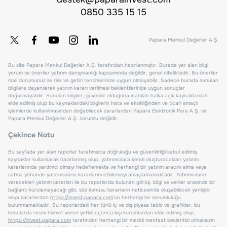
0850 335 15 15
Papara Menkul Değerler A.Ş.
Bu site Papara Menkul Değerler A.Ş. tarafından hazırlanmıştır. Burada yer alan bilgi,
yorum ve öneriler yatırım danışmanlığı kapsamında değildir, genel niteliktedir. Bu öneriler
mali durumunuz ile risk ve getiri tercihlerinize uygun olmayabilir. Sadece burada sunulan
bilgilere dayanılarak yatırım kararı verilmesi beklentilerinize uygun sonuçlar
doğurmayabilir. Sunulan bilgiler, güvenilir olduğuna inanılan halka açık kaynaklardan
elde edilmiş olup bu kaynaklardaki bilgilerin hata ve eksikliğinden ve ticari amaçlı
işlemlerde kullanılmasından doğabilecek zararlardan Papara Elektronik Para A.Ş. ve
Papara Menkul Değerler A.Ş. sorumlu değildir.
Çekince Notu
Bu sayfada yer alan raporlar tarafımızca doğruluğu ve güvenilirliği kabul edilmiş
kaynaklar kullanılarak hazırlanmış olup, yatırımcılara kendi oluşturacakları yatırım
kararlarında yardımcı olmayı hedeflemekte ve herhangi bir yatırım aracını alma veya
satma yönünde yatırımcıların kararlarını etkilemeyi amaçlamamaktadır. Yatırımcıların
verecekleri yatırım kararları ile bu raporlarda bulunan görüş, bilgi ve veriler arasında bir
bağlantı kurulamayacağı gibi, söz konusu kararların neticesinde oluşabilecek yanlışlık
veya zararlardan
https://invest.papara.com
'un herhangi bir sorumluluğu
bulunmamaktadır. Bu raporlardaki her türlü iç ve dış piyasa tablo ve grafikler, bu
konularda resmi hizmet veren yetkili üçüncü kişi kurumlardan elde edilmiş olup,
https://invest.papara.com
tarafından herhangi bir maddi menfaat beklentisi olmaksızın