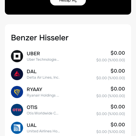
Hesap Aç
Benzer Hisseler
$0.00
UBER
Uber Technologies, Inc.
$0.00
(%
100.00
)
$0.00
DAL
Delta Air Lines, Inc.
$0.00
(%
100.00
)
$0.00
RYAAY
Ryanair Holdings plc American Depositary Shares
$0.00
(%
100.00
)
$0.00
OTIS
Otis Worldwide Corporation
$0.00
(%
100.00
)
$0.00
UAL
United Airlines Holdings, Inc. Common Stock
$0.00
(%
100.00
)