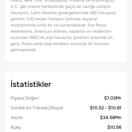
Miami, New York, Philadelphia, Phoenix ve Washington,
D.C. gibi önemli merkezlerde güçlü bir varlığa sahiptir.
Havayolu, Latin Amerika güzergahlarında ABD havayolu
gelirinin %30'undan fazlasını üreterek seyahat
endüstrisinde kritik bir rol oynamaktadır. Son filoya
eklemelerle, American Airlines, kapasite ve modernite
açısından ABD’nin eski havayolu şirketleri arasında en
genç filoya sahip olup kendisini avantajlı bir konuma
getirmektedir.
İstatistikler
Piyasa Değeri
$7.03Mr
Günlük En Yüksek/Düşük
$10.52 - $10.81
Hacim
$34.58Mn
Açılış
$10.56