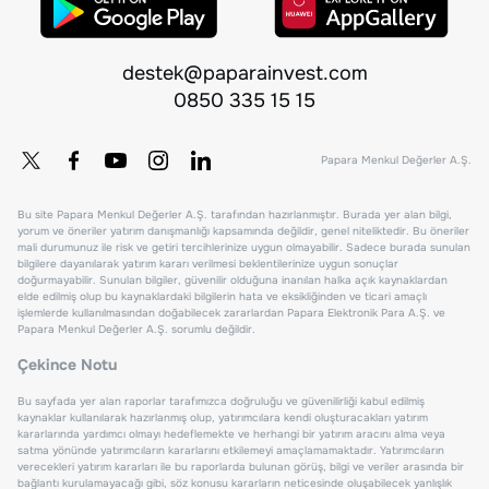
destek@paparainvest.com
0850 335 15 15
Papara Menkul Değerler A.Ş.
Bu site Papara Menkul Değerler A.Ş. tarafından hazırlanmıştır. Burada yer alan bilgi,
yorum ve öneriler yatırım danışmanlığı kapsamında değildir, genel niteliktedir. Bu öneriler
mali durumunuz ile risk ve getiri tercihlerinize uygun olmayabilir. Sadece burada sunulan
bilgilere dayanılarak yatırım kararı verilmesi beklentilerinize uygun sonuçlar
doğurmayabilir. Sunulan bilgiler, güvenilir olduğuna inanılan halka açık kaynaklardan
elde edilmiş olup bu kaynaklardaki bilgilerin hata ve eksikliğinden ve ticari amaçlı
işlemlerde kullanılmasından doğabilecek zararlardan Papara Elektronik Para A.Ş. ve
Papara Menkul Değerler A.Ş. sorumlu değildir.
Çekince Notu
Bu sayfada yer alan raporlar tarafımızca doğruluğu ve güvenilirliği kabul edilmiş
kaynaklar kullanılarak hazırlanmış olup, yatırımcılara kendi oluşturacakları yatırım
kararlarında yardımcı olmayı hedeflemekte ve herhangi bir yatırım aracını alma veya
satma yönünde yatırımcıların kararlarını etkilemeyi amaçlamamaktadır. Yatırımcıların
verecekleri yatırım kararları ile bu raporlarda bulunan görüş, bilgi ve veriler arasında bir
bağlantı kurulamayacağı gibi, söz konusu kararların neticesinde oluşabilecek yanlışlık