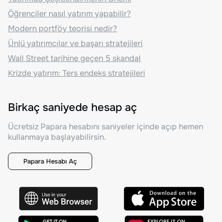
Öğrenciler nasıl yatırım yapabilir?
Modern portföy teorisi nedir?
Ünlü yatırımcılar ve başarı stratejileri
Wall Street tarihine geçen 5 skandal
Krizde yatırım: Ters endeks stratejileri
Birkaç saniyede hesap aç
Ücretsiz Papara hesabını saniyeler içinde açıp hemen
kullanmaya başlayabilirsin.
Papara Hesabı Aç