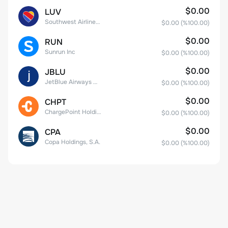
$0.00
LUV
Southwest Airlines Co.
$0.00
(%
100.00
)
$0.00
RUN
Sunrun Inc
$0.00
(%
100.00
)
$0.00
JBLU
JetBlue Airways Corp
$0.00
(%
100.00
)
$0.00
CHPT
ChargePoint Holdings, Inc.
$0.00
(%
100.00
)
$0.00
CPA
Copa Holdings, S.A.
$0.00
(%
100.00
)