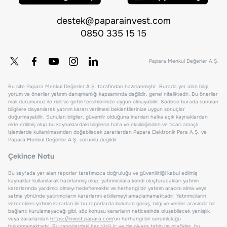
destek@paparainvest.com
0850 335 15 15
Papara Menkul Değerler A.Ş.
Bu site Papara Menkul Değerler A.Ş. tarafından hazırlanmıştır. Burada yer alan bilgi,
yorum ve öneriler yatırım danışmanlığı kapsamında değildir, genel niteliktedir. Bu öneriler
mali durumunuz ile risk ve getiri tercihlerinize uygun olmayabilir. Sadece burada sunulan
bilgilere dayanılarak yatırım kararı verilmesi beklentilerinize uygun sonuçlar
doğurmayabilir. Sunulan bilgiler, güvenilir olduğuna inanılan halka açık kaynaklardan
elde edilmiş olup bu kaynaklardaki bilgilerin hata ve eksikliğinden ve ticari amaçlı
işlemlerde kullanılmasından doğabilecek zararlardan Papara Elektronik Para A.Ş. ve
Papara Menkul Değerler A.Ş. sorumlu değildir.
Çekince Notu
Bu sayfada yer alan raporlar tarafımızca doğruluğu ve güvenilirliği kabul edilmiş
kaynaklar kullanılarak hazırlanmış olup, yatırımcılara kendi oluşturacakları yatırım
kararlarında yardımcı olmayı hedeflemekte ve herhangi bir yatırım aracını alma veya
satma yönünde yatırımcıların kararlarını etkilemeyi amaçlamamaktadır. Yatırımcıların
verecekleri yatırım kararları ile bu raporlarda bulunan görüş, bilgi ve veriler arasında bir
bağlantı kurulamayacağı gibi, söz konusu kararların neticesinde oluşabilecek yanlışlık
veya zararlardan
https://invest.papara.com
'un herhangi bir sorumluluğu
bulunmamaktadır. Bu raporlardaki her türlü iç ve dış piyasa tablo ve grafikler, bu