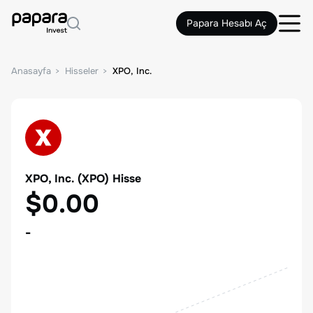
Papara Hesabı Aç
Anasayfa
Hisseler
XPO, Inc.
XPO, Inc.
(
XPO
) Hisse
$0.00
-