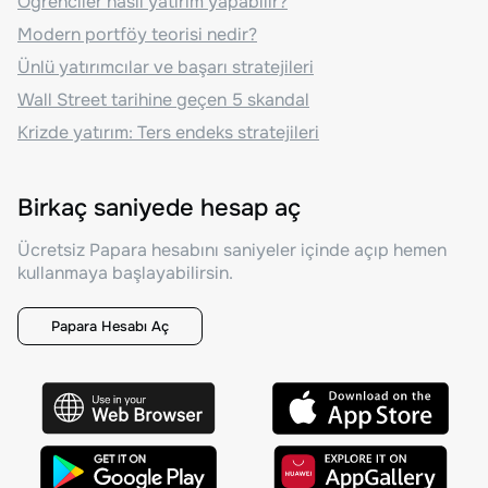
Öğrenciler nasıl yatırım yapabilir?
Modern portföy teorisi nedir?
Ünlü yatırımcılar ve başarı stratejileri
Wall Street tarihine geçen 5 skandal
Krizde yatırım: Ters endeks stratejileri
Birkaç saniyede hesap aç
Ücretsiz Papara hesabını saniyeler içinde açıp hemen
kullanmaya başlayabilirsin.
Papara Hesabı Aç