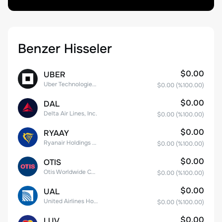
Benzer Hisseler
$0.00
UBER
Uber Technologies, Inc.
$0.00
(%
100.00
)
$0.00
DAL
Delta Air Lines, Inc.
$0.00
(%
100.00
)
$0.00
RYAAY
Ryanair Holdings plc American Depositary Shares
$0.00
(%
100.00
)
$0.00
OTIS
Otis Worldwide Corporation
$0.00
(%
100.00
)
$0.00
UAL
United Airlines Holdings, Inc. Common Stock
$0.00
(%
100.00
)
$0.00
LUV