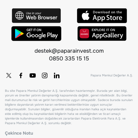
destek@paparainvest.com
0850 335 15 15
Papara Menkul Değerler A.Ş.
Bu site Papara Menkul Değerler A.Ş. tarafından hazırlanmıştır. Burada yer alan bilgi,
yorum ve öneriler yatırım danışmanlığı kapsamında değildir, genel niteliktedir. Bu öneriler
mali durumunuz ile risk ve getiri tercihlerinize uygun olmayabilir. Sadece burada sunulan
bilgilere dayanılarak yatırım kararı verilmesi beklentilerinize uygun sonuçlar
doğurmayabilir. Sunulan bilgiler, güvenilir olduğuna inanılan halka açık kaynaklardan
elde edilmiş olup bu kaynaklardaki bilgilerin hata ve eksikliğinden ve ticari amaçlı
işlemlerde kullanılmasından doğabilecek zararlardan Papara Elektronik Para A.Ş. ve
Papara Menkul Değerler A.Ş. sorumlu değildir.
Çekince Notu