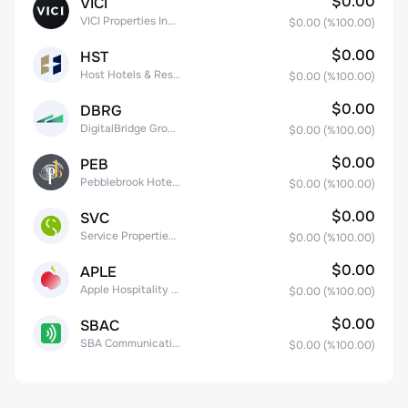
$0.00
VICI
VICI Properties Inc. Common Stock
$0.00
(%
100.00
)
$0.00
HST
Host Hotels & Resorts, Inc.
$0.00
(%
100.00
)
$0.00
DBRG
DigitalBridge Group, Inc.
$0.00
(%
100.00
)
$0.00
PEB
Pebblebrook Hotel Trust
$0.00
(%
100.00
)
$0.00
SVC
Service Properties Trust Common Stock
$0.00
(%
100.00
)
$0.00
APLE
Apple Hospitality REIT, Inc.
$0.00
(%
100.00
)
$0.00
SBAC
SBA Communications Corp
$0.00
(%
100.00
)