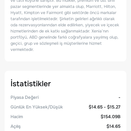
ve tatil köyüne sahiptir. Bu mülkler, premium ve üst sınıf
pazar segmentlerinde yer almakta olup, Marriott, Hilton,
Hyatt, Kimpton ve Fairmont gibi sektörde öncü markalar
tarafından işletilmektedir. Şirketin gelirleri ağırlıklı olarak
oda rezervasyonlarından elde edilirken, yiyecek ve içecek
hizmetlerinden de ek katkı sağlanmaktadır. Xenia’nın
portföyü, ABD genelinde farklı coğrafyalara yayılmış olup,
geçici, grup ve sözleşmeli iş müşterilerine hizmet
vermektedir.
İstatistikler
Piyasa Değeri
-
Günlük En Yüksek/Düşük
$14.65 - $15.27
Hacim
$154.09B
Açılış
$14.65