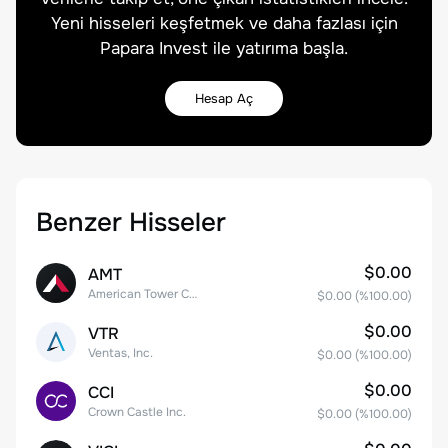
Yeni hisseleri keşfetmek ve daha fazlası için
Papara Invest ile yatırıma başla.
Hesap Aç
Benzer Hisseler
$0.00
AMT
American Tower Corporation
$0.00
(%
100.00
)
$0.00
VTR
Ventas, Inc.
$0.00
(%
100.00
)
$0.00
CCI
Crown Castle Inc.
$0.00
(%
100.00
)