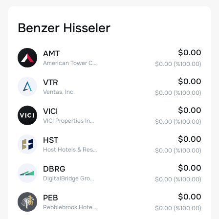
Benzer Hisseler
$0.00
AMT
American Tower Corporation
$0.00
(%
100.00
)
$0.00
VTR
Ventas, Inc.
$0.00
(%
100.00
)
$0.00
VICI
VICI Properties Inc. Common Stock
$0.00
(%
100.00
)
$0.00
HST
Host Hotels & Resorts, Inc.
$0.00
(%
100.00
)
$0.00
DBRG
DigitalBridge Group, Inc.
$0.00
(%
100.00
)
$0.00
PEB
Pebblebrook Hotel Trust
$0.00
(%
100.00
)