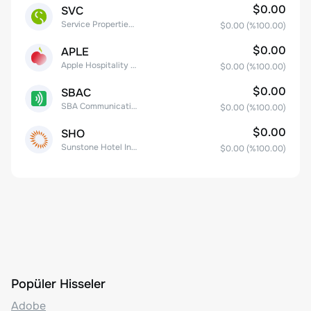
$0.00
SVC
Service Properties Trust Common Stock
$0.00
(%
100.00
)
$0.00
APLE
Apple Hospitality REIT, Inc.
$0.00
(%
100.00
)
$0.00
SBAC
SBA Communications Corp
$0.00
(%
100.00
)
$0.00
SHO
Sunstone Hotel Investors, Inc.
$0.00
(%
100.00
)
Popüler Hisseler
Adobe