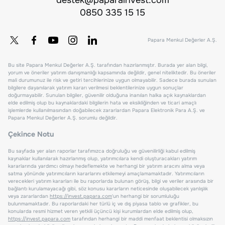
0850 335 15 15
Papara Menkul Değerler A.Ş.
Bu site Papara Menkul Değerler A.Ş. tarafından hazırlanmıştır. Burada yer alan bilgi,
yorum ve öneriler yatırım danışmanlığı kapsamında değildir, genel niteliktedir. Bu öneriler
mali durumunuz ile risk ve getiri tercihlerinize uygun olmayabilir. Sadece burada sunulan
bilgilere dayanılarak yatırım kararı verilmesi beklentilerinize uygun sonuçlar
doğurmayabilir. Sunulan bilgiler, güvenilir olduğuna inanılan halka açık kaynaklardan
elde edilmiş olup bu kaynaklardaki bilgilerin hata ve eksikliğinden ve ticari amaçlı
işlemlerde kullanılmasından doğabilecek zararlardan Papara Elektronik Para A.Ş. ve
Papara Menkul Değerler A.Ş. sorumlu değildir.
Çekince Notu
Bu sayfada yer alan raporlar tarafımızca doğruluğu ve güvenilirliği kabul edilmiş
kaynaklar kullanılarak hazırlanmış olup, yatırımcılara kendi oluşturacakları yatırım
kararlarında yardımcı olmayı hedeflemekte ve herhangi bir yatırım aracını alma veya
satma yönünde yatırımcıların kararlarını etkilemeyi amaçlamamaktadır. Yatırımcıların
verecekleri yatırım kararları ile bu raporlarda bulunan görüş, bilgi ve veriler arasında bir
bağlantı kurulamayacağı gibi, söz konusu kararların neticesinde oluşabilecek yanlışlık
veya zararlardan
https://invest.papara.com
'un herhangi bir sorumluluğu
bulunmamaktadır. Bu raporlardaki her türlü iç ve dış piyasa tablo ve grafikler, bu
konularda resmi hizmet veren yetkili üçüncü kişi kurumlardan elde edilmiş olup,
https://invest.papara.com
tarafından herhangi bir maddi menfaat beklentisi olmaksızın