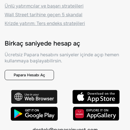
Ünlü yatırımcılar ve başarı stratejileri
Wall Street tarihine geçen 5 skandal
Krizde yatırım: Ters endeks stratejileri
Birkaç saniyede hesap aç
Ücretsiz Papara hesabını saniyeler içinde açıp hemen
kullanmaya başlayabilirsin.
Papara Hesabı Aç
destek@paparainvest.com