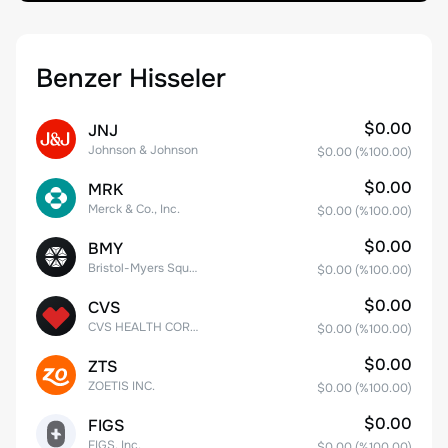
Benzer Hisseler
$0.00
JNJ
Johnson & Johnson
$0.00
(%
100.00
)
$0.00
MRK
Merck & Co., Inc.
$0.00
(%
100.00
)
$0.00
BMY
Bristol-Myers Squibb Co.
$0.00
(%
100.00
)
$0.00
CVS
CVS HEALTH CORPORATION
$0.00
(%
100.00
)
$0.00
ZTS
ZOETIS INC.
$0.00
(%
100.00
)
$0.00
FIGS
FIGS, Inc.
$0.00
(%
100.00
)