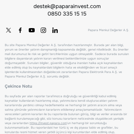
destek@paparainvest.com
0850 335 15 15
Papara Menkul Değerler A.Ş.
Bu site Papara Menkul Değerler A.Ş. tarafından hazırlanmıştır. Burada yer alan bilgi,
yorum ve öneriler yatırım danışmanlığı kapsamında değildir, genel niteliktedir. Bu öneriler
mali durumunuz ile risk ve getiri tercihlerinize uygun olmayabilir. Sadece burada sunulan
bilgilere dayanılarak yatırım kararı verilmesi beklentilerinize uygun sonuçlar
doğurmayabilir. Sunulan bilgiler, güvenilir olduğuna inanılan halka açık kaynaklardan
elde edilmiş olup bu kaynaklardaki bilgilerin hata ve eksikliğinden ve ticari amaçlı
işlemlerde kullanılmasından doğabilecek zararlardan Papara Elektronik Para A.Ş. ve
Papara Menkul Değerler A.Ş. sorumlu değildir.
Çekince Notu
Bu sayfada yer alan raporlar tarafımızca doğruluğu ve güvenilirliği kabul edilmiş
kaynaklar kullanılarak hazırlanmış olup, yatırımcılara kendi oluşturacakları yatırım
kararlarında yardımcı olmayı hedeflemekte ve herhangi bir yatırım aracını alma veya
satma yönünde yatırımcıların kararlarını etkilemeyi amaçlamamaktadır. Yatırımcıların
verecekleri yatırım kararları ile bu raporlarda bulunan görüş, bilgi ve veriler arasında bir
bağlantı kurulamayacağı gibi, söz konusu kararların neticesinde oluşabilecek yanlışlık
veya zararlardan
https://invest.papara.com
'un herhangi bir sorumluluğu
bulunmamaktadır. Bu raporlardaki her türlü iç ve dış piyasa tablo ve grafikler, bu
konularda resmi hizmet veren yetkili üçüncü kişi kurumlardan elde edilmiş olup,