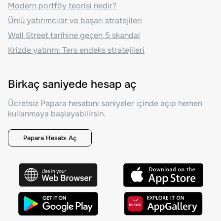
Modern portföy teorisi nedir?
Ünlü yatırımcılar ve başarı stratejileri
Wall Street tarihine geçen 5 skandal
Krizde yatırım: Ters endeks stratejileri
Birkaç saniyede hesap aç
Ücretsiz Papara hesabını saniyeler içinde açıp hemen
kullanmaya başlayabilirsin.
Papara Hesabı Aç