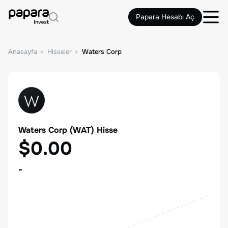
Papara Hesabı Aç
Anasayfa
Hisseler
Waters Corp
Waters Corp
(
WAT
) Hisse
$0.00
-