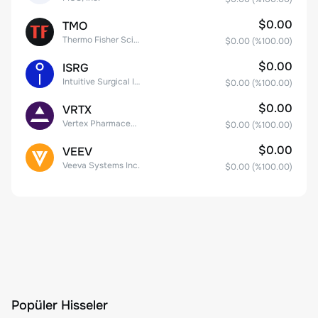
$0.00
TMO
Thermo Fisher Scientific, Inc.
$0.00
(%
100.00
)
$0.00
ISRG
Intuitive Surgical Inc.
$0.00
(%
100.00
)
$0.00
VRTX
Vertex Pharmaceuticals Inc
$0.00
(%
100.00
)
$0.00
VEEV
Veeva Systems Inc.
$0.00
(%
100.00
)
Popüler Hisseler