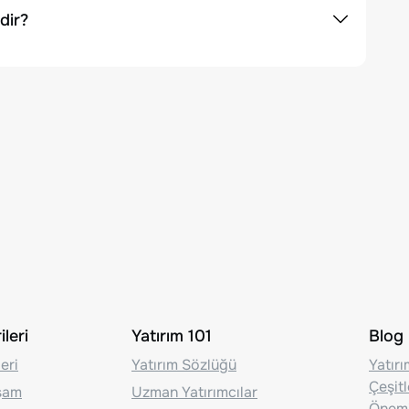
dir?
leri
Yatırım 101
Blog
eri
Yatırım Sözlüğü
Yatır
Çeşit
aşam
Uzman Yatırımcılar
Önem