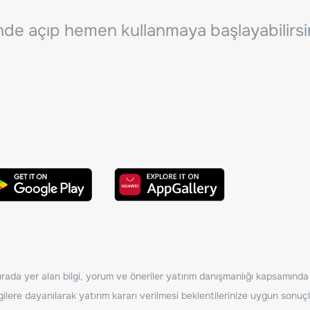
inde açıp hemen kullanmaya başlayabilirsi
ada yer alan bilgi, yorum ve öneriler yatırım danışmanlığı kapsamında de
ilere dayanılarak yatırım kararı verilmesi beklentilerinize uygun sonuçl