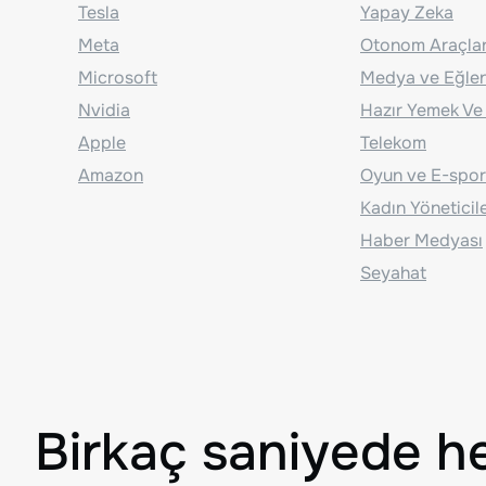
Tesla
Yapay Zeka
Meta
Otonom Araçla
Microsoft
Medya ve Eğle
Nvidia
Hazır Yemek Ve
Apple
Telekom
Amazon
Oyun ve E-spor
Kadın Yöneticil
Haber Medyası
Seyahat
Birkaç saniyede h