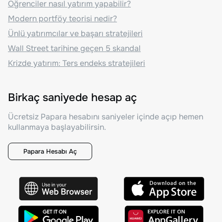
Öğrenciler nasıl yatırım yapabilir?
Modern portföy teorisi nedir?
Ünlü yatırımcılar ve başarı stratejileri
Wall Street tarihine geçen 5 skandal
Krizde yatırım: Ters endeks stratejileri
Birkaç saniyede hesap aç
Ücretsiz Papara hesabını saniyeler içinde açıp hemen
kullanmaya başlayabilirsin.
Papara Hesabı Aç