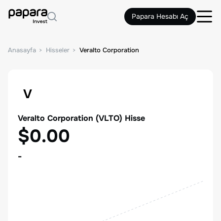
Papara Hesabı Aç
Anasayfa
Hisseler
Veralto Corporation
V
Veralto Corporation
(
VLTO
) Hisse
$0.00
-