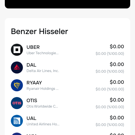
Benzer Hisseler
$0.00
UBER
Uber Technologies, Inc.
$0.00
(%
100.00
)
$0.00
DAL
Delta Air Lines, Inc.
$0.00
(%
100.00
)
$0.00
RYAAY
Ryanair Holdings plc American Depositary Shares
$0.00
(%
100.00
)
$0.00
OTIS
Otis Worldwide Corporation
$0.00
(%
100.00
)
$0.00
UAL
United Airlines Holdings, Inc. Common Stock
$0.00
(%
100.00
)