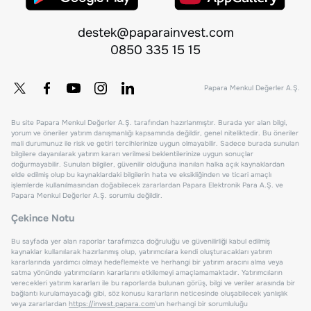
destek@paparainvest.com
0850 335 15 15
Papara Menkul Değerler A.Ş.
Bu site Papara Menkul Değerler A.Ş. tarafından hazırlanmıştır. Burada yer alan bilgi,
yorum ve öneriler yatırım danışmanlığı kapsamında değildir, genel niteliktedir. Bu öneriler
mali durumunuz ile risk ve getiri tercihlerinize uygun olmayabilir. Sadece burada sunulan
bilgilere dayanılarak yatırım kararı verilmesi beklentilerinize uygun sonuçlar
doğurmayabilir. Sunulan bilgiler, güvenilir olduğuna inanılan halka açık kaynaklardan
elde edilmiş olup bu kaynaklardaki bilgilerin hata ve eksikliğinden ve ticari amaçlı
işlemlerde kullanılmasından doğabilecek zararlardan Papara Elektronik Para A.Ş. ve
Papara Menkul Değerler A.Ş. sorumlu değildir.
Çekince Notu
Bu sayfada yer alan raporlar tarafımızca doğruluğu ve güvenilirliği kabul edilmiş
kaynaklar kullanılarak hazırlanmış olup, yatırımcılara kendi oluşturacakları yatırım
kararlarında yardımcı olmayı hedeflemekte ve herhangi bir yatırım aracını alma veya
satma yönünde yatırımcıların kararlarını etkilemeyi amaçlamamaktadır. Yatırımcıların
verecekleri yatırım kararları ile bu raporlarda bulunan görüş, bilgi ve veriler arasında bir
bağlantı kurulamayacağı gibi, söz konusu kararların neticesinde oluşabilecek yanlışlık
veya zararlardan
https://invest.papara.com
'un herhangi bir sorumluluğu