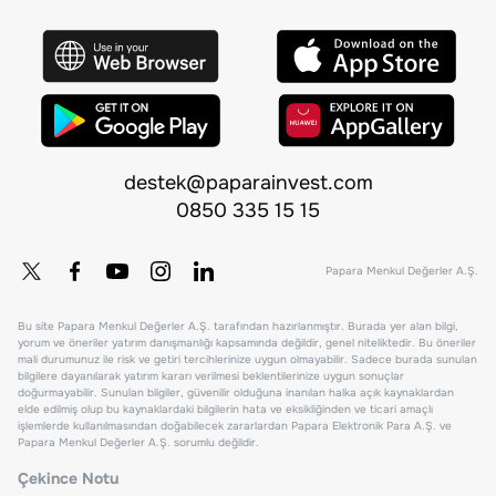
destek@paparainvest.com
0850 335 15 15
Papara Menkul Değerler A.Ş.
Bu site Papara Menkul Değerler A.Ş. tarafından hazırlanmıştır. Burada yer alan bilgi,
yorum ve öneriler yatırım danışmanlığı kapsamında değildir, genel niteliktedir. Bu öneriler
mali durumunuz ile risk ve getiri tercihlerinize uygun olmayabilir. Sadece burada sunulan
bilgilere dayanılarak yatırım kararı verilmesi beklentilerinize uygun sonuçlar
doğurmayabilir. Sunulan bilgiler, güvenilir olduğuna inanılan halka açık kaynaklardan
elde edilmiş olup bu kaynaklardaki bilgilerin hata ve eksikliğinden ve ticari amaçlı
işlemlerde kullanılmasından doğabilecek zararlardan Papara Elektronik Para A.Ş. ve
Papara Menkul Değerler A.Ş. sorumlu değildir.
Çekince Notu