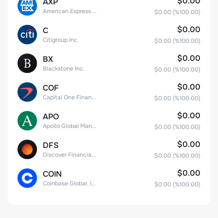
$0.00
AXP
American Express Company
$0.00
(%
100.00
)
$0.00
C
Citigroup Inc.
$0.00
(%
100.00
)
$0.00
BX
Blackstone Inc.
$0.00
(%
100.00
)
$0.00
COF
Capital One Financial
$0.00
(%
100.00
)
$0.00
APO
Apollo Global Management, Inc.
$0.00
(%
100.00
)
$0.00
DFS
Discover Financial Services
$0.00
(%
100.00
)
$0.00
COIN
Coinbase Global, Inc. Class A Common Stock
$0.00
(%
100.00
)