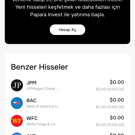
Yeni hisseleri keşfetmek ve daha fazlası için
Papara Invest ile yatırıma başla.
Hesap Aç
Benzer Hisseler
$0.00
JPM
JPMorgan Chase & Co.
$0.00
(%
100.00
)
$0.00
BAC
Bank of America Corporation
$0.00
(%
100.00
)
$0.00
WFC
Wells Fargo & Co.
$0.00
(%
100.00
)