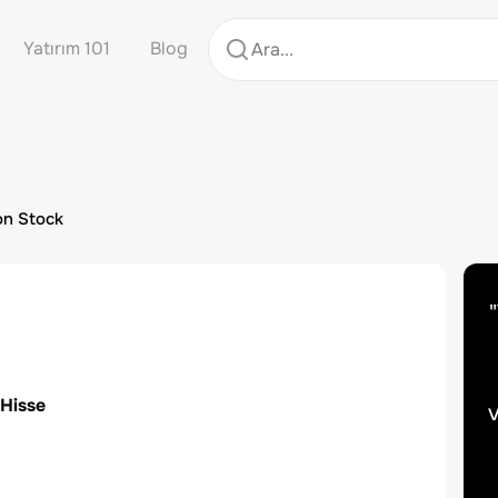
Yatırım 101
Blog
on Stock
"
 Hisse
v