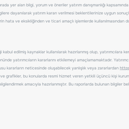
ada yer alan bilgi, yorum ve öneriler yatırım danışmanlığı kapsamında de
ilere dayanılarak yatırım kararı verilmesi beklentilerinize uygun sonuçl
erin hata ve eksikliğinden ve ticari amaçlı işlemlerde kullanılmasında
 kabul edilmiş kaynaklar kullanılarak hazırlanmış olup, yatırımcılara ke
nde yatırımcıların kararlarını etkilemeyi amaçlamamaktadır. Yatırımcıla
nusu kararların neticesinde oluşabilecek yanlışlık veya zararlardan
http
ve grafikler, bu konularda resmi hizmet veren yetkili üçüncü kişi kurum
gilendirmek amacıyla hazırlanmıştır. Bu raporlarda bulunan bilgiler bell