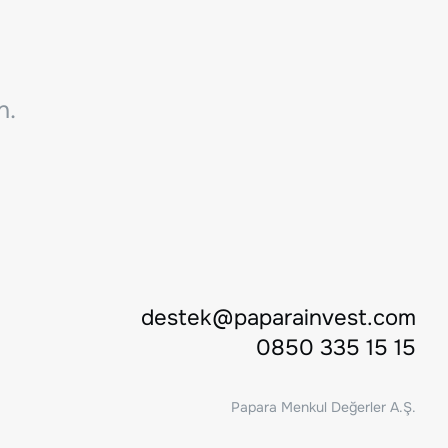
n.
destek@paparainvest.com
0850 335 15 15
Papara Menkul Değerler A.Ş.