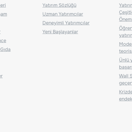
eri
Yatırım Sözlüğü
Yatır
Çeşit
aşam
Uzman Yatırımcılar
Önem
Deneyimli Yatırımcılar
Öğrenc
r
Yeni Başlayanlar
yatırı
nce
Moder
 Gıda
teoris
Ünlü y
başarı
er
Wall S
geçen
Krizde
endeks