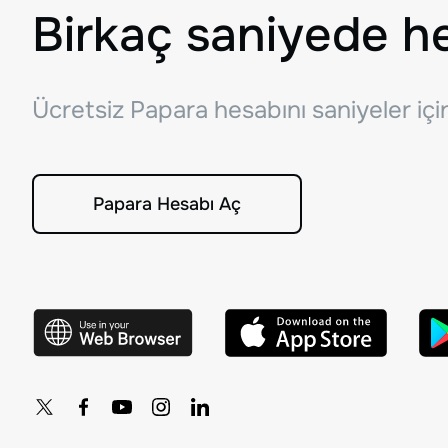
Birkaç saniyede h
Ücretsiz Papara hesabını saniyeler iç
Papara Hesabı Aç