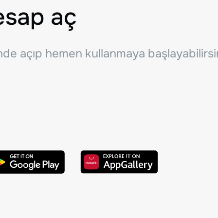
esap aç
inde açıp hemen kullanmaya başlayabilirsi