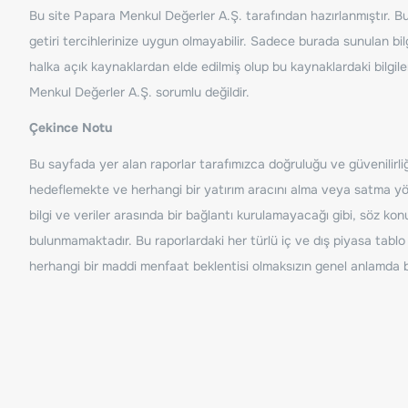
Bu site Papara Menkul Değerler A.Ş. tarafından hazırlanmıştır. Bur
getiri tercihlerinize uygun olmayabilir. Sadece burada sunulan bilg
halka açık kaynaklardan elde edilmiş olup bu kaynaklardaki bilgil
Menkul Değerler A.Ş. sorumlu değildir.
Çekince Notu
Bu sayfada yer alan raporlar tarafımızca doğruluğu ve güvenilirliği
hedeflemekte ve herhangi bir yatırım aracını alma veya satma yönü
bilgi ve veriler arasında bir bağlantı kurulamayacağı gibi, söz ko
bulunmamaktadır. Bu raporlardaki her türlü iç ve dış piyasa tablo 
herhangi bir maddi menfaat beklentisi olmaksızın genel anlamda bil