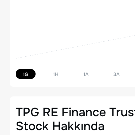
1G
1H
1A
3A
TPG RE Finance Trus
Stock
Hakkında