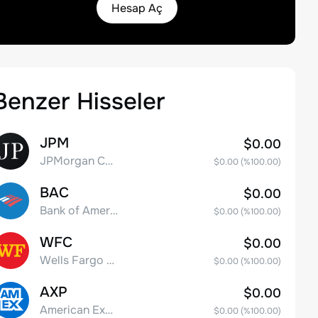
Hesap Aç
Benzer Hisseler
JPM
$0.00
JPMorgan Chase & Co.
$0.00
(%
100.00
)
BAC
$0.00
Bank of America Corporation
$0.00
(%
100.00
)
WFC
$0.00
Wells Fargo & Co.
$0.00
(%
100.00
)
AXP
$0.00
American Express Company
$0.00
(%
100.00
)