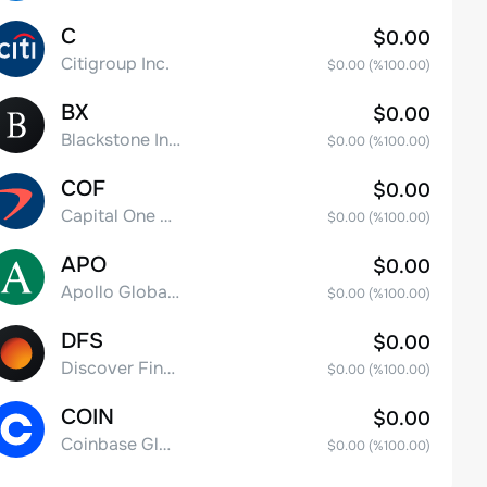
C
$0.00
Citigroup Inc.
$0.00
(%
100.00
)
BX
$0.00
Blackstone Inc.
$0.00
(%
100.00
)
COF
$0.00
Capital One Financial
$0.00
(%
100.00
)
APO
$0.00
Apollo Global Management, Inc.
$0.00
(%
100.00
)
DFS
$0.00
Discover Financial Services
$0.00
(%
100.00
)
COIN
$0.00
Coinbase Global, Inc. Class A Common Stock
$0.00
(%
100.00
)