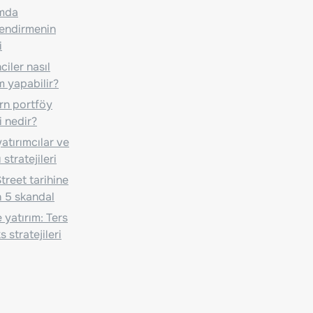
ımda
lendirmenin
i
iler nasıl
m yapabilir?
n portföy
i nedir?
atırımcılar ve
 stratejileri
treet tarihine
 5 skandal
 yatırım: Ters
 stratejileri