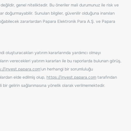
ğildir, genel niteliktedir. Bu öneriler mali durumunuz ile risk ve
ar doğurmayabilir. Sunulan bilgiler, güvenilir olduğuna inanılan
n doğabilecek zararlardan Papara Elektronik Para A.Ş. ve Papara
ndi oluşturacakları yatırım kararlarında yardımcı olmayı
rın verecekleri yatırım kararları ile bu raporlarda bulunan görüş,
s://invest.papara.com
'un herhangi bir sorumluluğu
lardan elde edilmiş olup,
https://invest.papara.com
tarafından
i bir gelirin sağlanmasına yönelik olarak verilmemektedir.