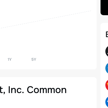
1Y
5Y
t, Inc. Common