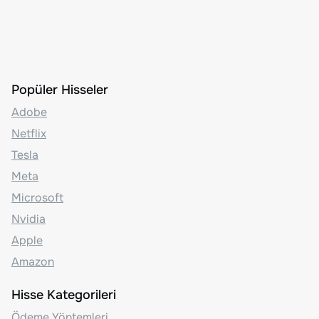
Popüler Hisseler
Adobe
Netflix
Tesla
Meta
Microsoft
Nvidia
Apple
Amazon
Hisse Kategorileri
Ödeme Yöntemleri