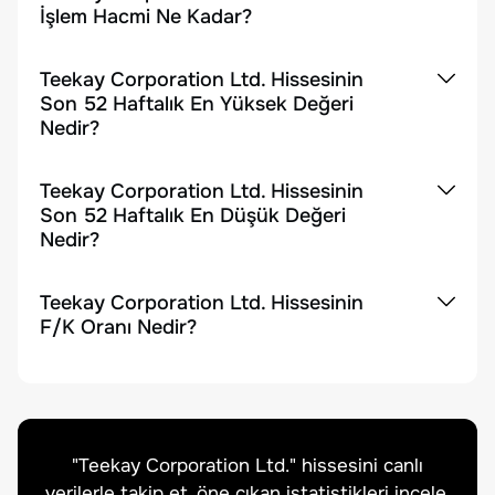
İşlem Hacmi Ne Kadar?
Teekay Corporation Ltd. Hissesinin
Son 52 Haftalık En Yüksek Değeri
Nedir?
Teekay Corporation Ltd. Hissesinin
Son 52 Haftalık En Düşük Değeri
Nedir?
Teekay Corporation Ltd. Hissesinin
F/K Oranı Nedir?
"
Teekay Corporation Ltd.
" hissesini canlı
verilerle takip et, öne çıkan istatistikleri incele.