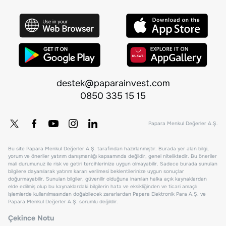
destek@paparainvest.com
0850 335 15 15
Papara Menkul Değerler A.Ş.
Bu site Papara Menkul Değerler A.Ş. tarafından hazırlanmıştır. Burada yer alan bilgi,
yorum ve öneriler yatırım danışmanlığı kapsamında değildir, genel niteliktedir. Bu öneriler
mali durumunuz ile risk ve getiri tercihlerinize uygun olmayabilir. Sadece burada sunulan
bilgilere dayanılarak yatırım kararı verilmesi beklentilerinize uygun sonuçlar
doğurmayabilir. Sunulan bilgiler, güvenilir olduğuna inanılan halka açık kaynaklardan
elde edilmiş olup bu kaynaklardaki bilgilerin hata ve eksikliğinden ve ticari amaçlı
işlemlerde kullanılmasından doğabilecek zararlardan Papara Elektronik Para A.Ş. ve
Papara Menkul Değerler A.Ş. sorumlu değildir.
Çekince Notu