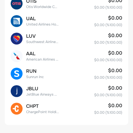
$0.00
OTIS
Otis Worldwide Corporation
$0.00
(%
100.00
)
$0.00
UAL
United Airlines Holdings, Inc. Common Stock
$0.00
(%
100.00
)
$0.00
LUV
Southwest Airlines Co.
$0.00
(%
100.00
)
$0.00
AAL
American Airlines Group Inc.
$0.00
(%
100.00
)
$0.00
RUN
Sunrun Inc
$0.00
(%
100.00
)
$0.00
JBLU
JetBlue Airways Corp
$0.00
(%
100.00
)
$0.00
CHPT
ChargePoint Holdings, Inc.
$0.00
(%
100.00
)