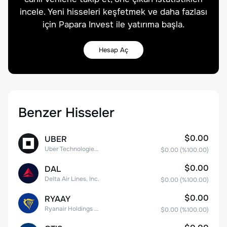
incele. Yeni hisseleri keşfetmek ve daha fazlası
için Papara Invest ile yatırıma başla.
Hesap Aç
Benzer Hisseler
$0.00
UBER
Uber Technologies, Inc.
$0.00
(%
100.00
)
$0.00
DAL
Delta Air Lines, Inc.
$0.00
(%
100.00
)
$0.00
RYAAY
Ryanair Holdings plc American Depositary Shares
$0.00
(%
100.00
)