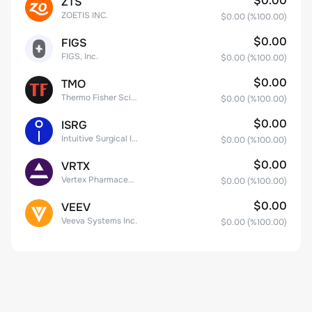
$0.00
ZTS
ZOETIS INC.
$0.00
(%
100.00
)
$0.00
FIGS
FIGS, Inc.
$0.00
(%
100.00
)
$0.00
TMO
Thermo Fisher Scientific, Inc.
$0.00
(%
100.00
)
$0.00
ISRG
Intuitive Surgical Inc.
$0.00
(%
100.00
)
$0.00
VRTX
Vertex Pharmaceuticals Inc
$0.00
(%
100.00
)
$0.00
VEEV
Veeva Systems Inc.
$0.00
(%
100.00
)