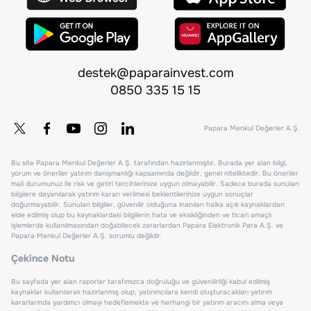
destek@paparainvest.com
0850 335 15 15
Papara Menkul Değerler A.Ş.
Bu site Papara Menkul Değerler A.Ş. tarafından hazırlanmıştır. Burada yer alan bilgi,
yorum ve öneriler yatırım danışmanlığı kapsamında değildir, genel niteliktedir. Bu öneriler
mali durumunuz ile risk ve getiri tercihlerinize uygun olmayabilir. Sadece burada sunulan
bilgilere dayanılarak yatırım kararı verilmesi beklentilerinize uygun sonuçlar
doğurmayabilir. Sunulan bilgiler, güvenilir olduğuna inanılan halka açık kaynaklardan
elde edilmiş olup bu kaynaklardaki bilgilerin hata ve eksikliğinden ve ticari amaçlı
işlemlerde kullanılmasından doğabilecek zararlardan Papara Elektronik Para A.Ş. ve
Papara Menkul Değerler A.Ş. sorumlu değildir.
Çekince Notu
Bu sayfada yer alan raporlar tarafımızca doğruluğu ve güvenilirliği kabul edilmiş
kaynaklar kullanılarak hazırlanmış olup, yatırımcılara kendi oluşturacakları yatırım
kararlarında yardımcı olmayı hedeflemekte ve herhangi bir yatırım aracını alma veya