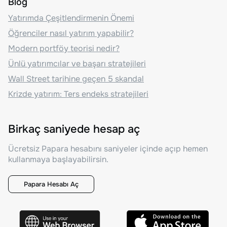
Blog
Yatırımda Çeşitlendirmenin Önemi
Öğrenciler nasıl yatırım yapabilir?
Modern portföy teorisi nedir?
Ünlü yatırımcılar ve başarı stratejileri
Wall Street tarihine geçen 5 skandal
Krizde yatırım: Ters endeks stratejileri
Birkaç saniyede hesap aç
Ücretsiz Papara hesabını saniyeler içinde açıp hemen
kullanmaya başlayabilirsin.
Papara Hesabı Aç