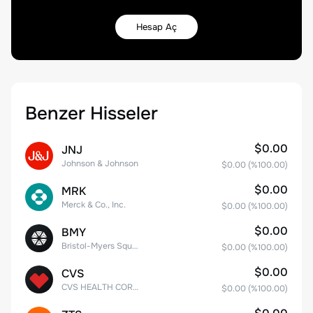
Hesap Aç
Benzer Hisseler
$0.00
JNJ
Johnson & Johnson
$0.00
(%
100.00
)
$0.00
MRK
Merck & Co., Inc.
$0.00
(%
100.00
)
$0.00
BMY
Bristol-Myers Squibb Co.
$0.00
(%
100.00
)
$0.00
CVS
CVS HEALTH CORPORATION
$0.00
(%
100.00
)