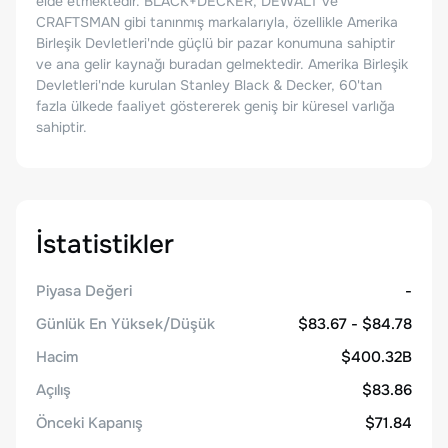
elde etmektedir. BLACK+DECKER, DEWALT ve
CRAFTSMAN gibi tanınmış markalarıyla, özellikle Amerika
Birleşik Devletleri'nde güçlü bir pazar konumuna sahiptir
ve ana gelir kaynağı buradan gelmektedir. Amerika Birleşik
Devletleri'nde kurulan Stanley Black & Decker, 60'tan
fazla ülkede faaliyet göstererek geniş bir küresel varlığa
sahiptir.
İstatistikler
Piyasa Değeri
-
Günlük En Yüksek/Düşük
$83.67 - $84.78
Hacim
$400.32B
Açılış
$83.86
Önceki Kapanış
$71.84