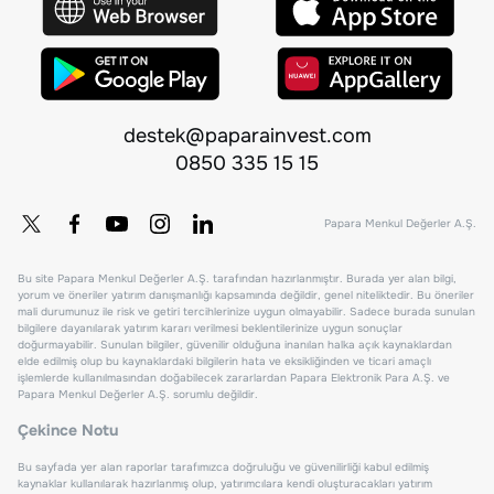
destek@paparainvest.com
0850 335 15 15
Papara Menkul Değerler A.Ş.
Bu site Papara Menkul Değerler A.Ş. tarafından hazırlanmıştır. Burada yer alan bilgi,
yorum ve öneriler yatırım danışmanlığı kapsamında değildir, genel niteliktedir. Bu öneriler
mali durumunuz ile risk ve getiri tercihlerinize uygun olmayabilir. Sadece burada sunulan
bilgilere dayanılarak yatırım kararı verilmesi beklentilerinize uygun sonuçlar
doğurmayabilir. Sunulan bilgiler, güvenilir olduğuna inanılan halka açık kaynaklardan
elde edilmiş olup bu kaynaklardaki bilgilerin hata ve eksikliğinden ve ticari amaçlı
işlemlerde kullanılmasından doğabilecek zararlardan Papara Elektronik Para A.Ş. ve
Papara Menkul Değerler A.Ş. sorumlu değildir.
Çekince Notu
Bu sayfada yer alan raporlar tarafımızca doğruluğu ve güvenilirliği kabul edilmiş
kaynaklar kullanılarak hazırlanmış olup, yatırımcılara kendi oluşturacakları yatırım