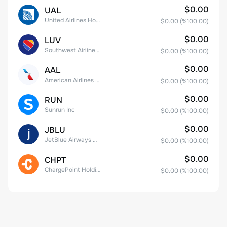
$0.00
UAL
United Airlines Holdings, Inc. Common Stock
$0.00
(%
100.00
)
$0.00
LUV
Southwest Airlines Co.
$0.00
(%
100.00
)
$0.00
AAL
American Airlines Group Inc.
$0.00
(%
100.00
)
$0.00
RUN
Sunrun Inc
$0.00
(%
100.00
)
$0.00
JBLU
JetBlue Airways Corp
$0.00
(%
100.00
)
$0.00
CHPT
ChargePoint Holdings, Inc.
$0.00
(%
100.00
)