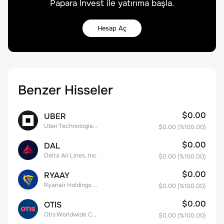
Papara Invest ile yatırıma başla.
Hesap Aç
Benzer Hisseler
$0.00
UBER
Uber Technologies, Inc.
$0.00
(%
100.00
)
$0.00
DAL
Delta Air Lines, Inc.
$0.00
(%
100.00
)
$0.00
RYAAY
Ryanair Holdings plc American Depositary Shares
$0.00
(%
100.00
)
$0.00
OTIS
Otis Worldwide Corporation
$0.00
(%
100.00
)