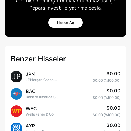
Yeni hisseleri keşfetmek ve daha fazlası için
Papara Invest ile yatırıma başla.
Hesap Aç
Benzer Hisseler
$0.00
JPM
JPMorgan Chase & Co.
$0.00
(%
100.00
)
$0.00
BAC
Bank of America Corporation
$0.00
(%
100.00
)
$0.00
WFC
Wells Fargo & Co.
$0.00
(%
100.00
)
$0.00
AXP