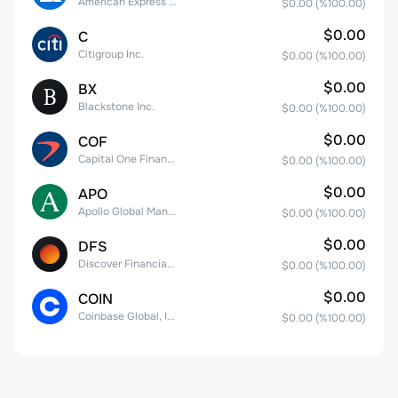
American Express Company
$0.00
(%
100.00
)
$0.00
C
Citigroup Inc.
$0.00
(%
100.00
)
$0.00
BX
Blackstone Inc.
$0.00
(%
100.00
)
$0.00
COF
Capital One Financial
$0.00
(%
100.00
)
$0.00
APO
Apollo Global Management, Inc.
$0.00
(%
100.00
)
$0.00
DFS
Discover Financial Services
$0.00
(%
100.00
)
$0.00
COIN
Coinbase Global, Inc. Class A Common Stock
$0.00
(%
100.00
)