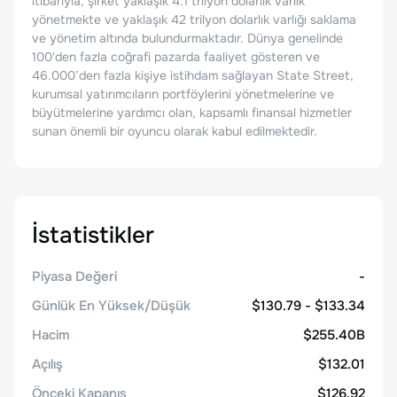
itibarıyla, şirket yaklaşık 4.1 trilyon dolarlık varlık
yönetmekte ve yaklaşık 42 trilyon dolarlık varlığı saklama
ve yönetim altında bulundurmaktadır. Dünya genelinde
100'den fazla coğrafi pazarda faaliyet gösteren ve
46.000’den fazla kişiye istihdam sağlayan State Street,
kurumsal yatırımcıların portföylerini yönetmelerine ve
büyütmelerine yardımcı olan, kapsamlı finansal hizmetler
sunan önemli bir oyuncu olarak kabul edilmektedir.
İstatistikler
Piyasa Değeri
-
Günlük En Yüksek/Düşük
$130.79 - $133.34
Hacim
$255.40B
Açılış
$132.01
Önceki Kapanış
$126.92