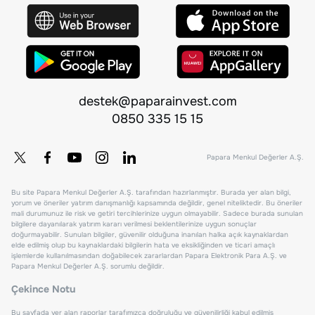
destek@paparainvest.com
0850 335 15 15
Papara Menkul Değerler A.Ş.
Bu site Papara Menkul Değerler A.Ş. tarafından hazırlanmıştır. Burada yer alan bilgi,
yorum ve öneriler yatırım danışmanlığı kapsamında değildir, genel niteliktedir. Bu öneriler
mali durumunuz ile risk ve getiri tercihlerinize uygun olmayabilir. Sadece burada sunulan
bilgilere dayanılarak yatırım kararı verilmesi beklentilerinize uygun sonuçlar
doğurmayabilir. Sunulan bilgiler, güvenilir olduğuna inanılan halka açık kaynaklardan
elde edilmiş olup bu kaynaklardaki bilgilerin hata ve eksikliğinden ve ticari amaçlı
işlemlerde kullanılmasından doğabilecek zararlardan Papara Elektronik Para A.Ş. ve
Papara Menkul Değerler A.Ş. sorumlu değildir.
Çekince Notu
Bu sayfada yer alan raporlar tarafımızca doğruluğu ve güvenilirliği kabul edilmiş