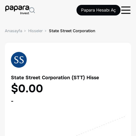
Papara Hesabı Aç
Anasayfa
Hisseler
State Street Corporation
State Street Corporation
(
STT
) Hisse
$0.00
-