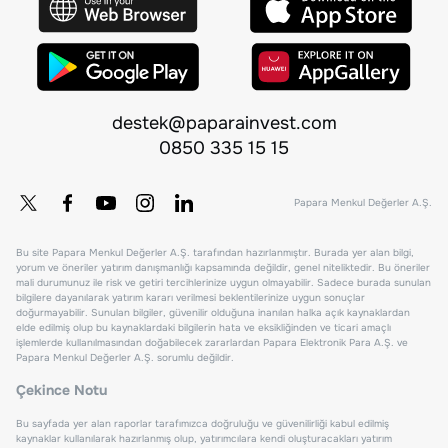
destek@paparainvest.com
0850 335 15 15
Papara Menkul Değerler A.Ş.
Bu site Papara Menkul Değerler A.Ş. tarafından hazırlanmıştır. Burada yer alan bilgi,
yorum ve öneriler yatırım danışmanlığı kapsamında değildir, genel niteliktedir. Bu öneriler
mali durumunuz ile risk ve getiri tercihlerinize uygun olmayabilir. Sadece burada sunulan
bilgilere dayanılarak yatırım kararı verilmesi beklentilerinize uygun sonuçlar
doğurmayabilir. Sunulan bilgiler, güvenilir olduğuna inanılan halka açık kaynaklardan
elde edilmiş olup bu kaynaklardaki bilgilerin hata ve eksikliğinden ve ticari amaçlı
işlemlerde kullanılmasından doğabilecek zararlardan Papara Elektronik Para A.Ş. ve
Papara Menkul Değerler A.Ş. sorumlu değildir.
Çekince Notu
Bu sayfada yer alan raporlar tarafımızca doğruluğu ve güvenilirliği kabul edilmiş
kaynaklar kullanılarak hazırlanmış olup, yatırımcılara kendi oluşturacakları yatırım