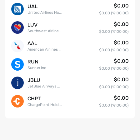
$0.00
UAL
United Airlines Holdings, Inc. Common Stock
$0.00
(%
100.00
)
$0.00
LUV
Southwest Airlines Co.
$0.00
(%
100.00
)
$0.00
AAL
American Airlines Group Inc.
$0.00
(%
100.00
)
$0.00
RUN
Sunrun Inc
$0.00
(%
100.00
)
$0.00
JBLU
JetBlue Airways Corp
$0.00
(%
100.00
)
$0.00
CHPT
ChargePoint Holdings, Inc.
$0.00
(%
100.00
)