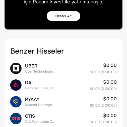
için Papara Invest ile yatırıma başla.
Hesap Aç
Benzer Hisseler
$0.00
UBER
Uber Technologies, Inc.
$0.00
(%
100.00
)
$0.00
DAL
Delta Air Lines, Inc.
$0.00
(%
100.00
)
$0.00
RYAAY
Ryanair Holdings plc American Depositary Shares
$0.00
(%
100.00
)
$0.00
OTIS
Otis Worldwide Corporation
$0.00
(%
100.00
)