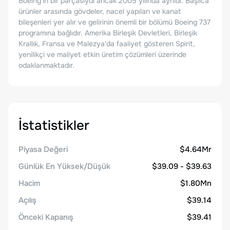
Boeing'in bir parçasıydı ancak 2005 yılında ayrıldı. Başlıca
ürünler arasında gövdeler, nacel yapıları ve kanat
bileşenleri yer alır ve gelirinin önemli bir bölümü Boeing 737
programına bağlıdır. Amerika Birleşik Devletleri, Birleşik
Krallık, Fransa ve Malezya'da faaliyet gösteren Spirit,
yenilikçi ve maliyet etkin üretim çözümleri üzerinde
odaklanmaktadır.
İstatistikler
Piyasa Değeri
$4.64Mr
Günlük En Yüksek/Düşük
$39.09 - $39.63
Hacim
$1.80Mn
Açılış
$39.14
Önceki Kapanış
$39.41