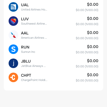
$0.00
UAL
United Airlines Holdings, Inc. Common Stock
$0.00
(%
100.00
)
$0.00
LUV
Southwest Airlines Co.
$0.00
(%
100.00
)
$0.00
AAL
American Airlines Group Inc.
$0.00
(%
100.00
)
$0.00
RUN
Sunrun Inc
$0.00
(%
100.00
)
$0.00
JBLU
JetBlue Airways Corp
$0.00
(%
100.00
)
$0.00
CHPT
ChargePoint Holdings, Inc.
$0.00
(%
100.00
)