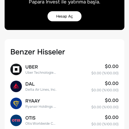
Papara Invest ile yatırıma başla.
Hesap Aç
Benzer Hisseler
$0.00
UBER
Uber Technologies, Inc.
$0.00
(%
100.00
)
$0.00
DAL
Delta Air Lines, Inc.
$0.00
(%
100.00
)
$0.00
RYAAY
Ryanair Holdings plc American Depositary Shares
$0.00
(%
100.00
)
$0.00
OTIS
Otis Worldwide Corporation
$0.00
(%
100.00
)