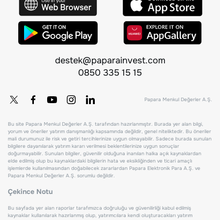
destek@paparainvest.com
0850 335 15 15
Papara Menkul Değerler A.Ş.
Bu site Papara Menkul Değerler A.Ş. tarafından hazırlanmıştır. Burada yer alan bilgi,
yorum ve öneriler yatırım danışmanlığı kapsamında değildir, genel niteliktedir. Bu öneriler
mali durumunuz ile risk ve getiri tercihlerinize uygun olmayabilir. Sadece burada sunulan
bilgilere dayanılarak yatırım kararı verilmesi beklentilerinize uygun sonuçlar
doğurmayabilir. Sunulan bilgiler, güvenilir olduğuna inanılan halka açık kaynaklardan
elde edilmiş olup bu kaynaklardaki bilgilerin hata ve eksikliğinden ve ticari amaçlı
işlemlerde kullanılmasından doğabilecek zararlardan Papara Elektronik Para A.Ş. ve
Papara Menkul Değerler A.Ş. sorumlu değildir.
Çekince Notu
Bu sayfada yer alan raporlar tarafımızca doğruluğu ve güvenilirliği kabul edilmiş
kaynaklar kullanılarak hazırlanmış olup, yatırımcılara kendi oluşturacakları yatırım