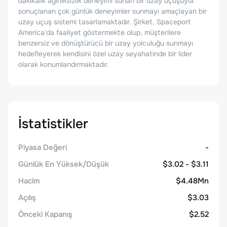
dakikalık ağırlıksızlık deneyimi sunan bir uzay uçuşuyla
sonuçlanan çok günlük deneyimler sunmayı amaçlayan bir
uzay uçuş sistemi tasarlamaktadır. Şirket, Spaceport
America'da faaliyet göstermekte olup, müşterilere
benzersiz ve dönüştürücü bir uzay yolculuğu sunmayı
hedefleyerek kendisini özel uzay seyahatinde bir lider
olarak konumlandırmaktadır.
İstatistikler
Piyasa Değeri
-
Günlük En Yüksek/Düşük
$3.02 - $3.11
Hacim
$4.48Mn
Açılış
$3.03
Önceki Kapanış
$2.52