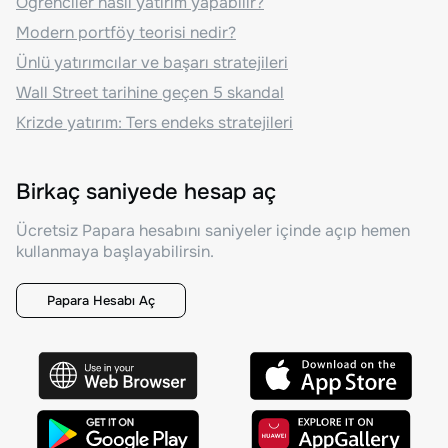
Öğrenciler nasıl yatırım yapabilir?
Modern portföy teorisi nedir?
Ünlü yatırımcılar ve başarı stratejileri
Wall Street tarihine geçen 5 skandal
Krizde yatırım: Ters endeks stratejileri
Birkaç saniyede hesap aç
Ücretsiz Papara hesabını saniyeler içinde açıp hemen
kullanmaya başlayabilirsin.
Papara Hesabı Aç