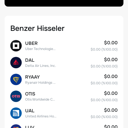
Benzer Hisseler
$0.00
UBER
Uber Technologies, Inc.
$0.00
(%
100.00
)
$0.00
DAL
Delta Air Lines, Inc.
$0.00
(%
100.00
)
$0.00
RYAAY
Ryanair Holdings plc American Depositary Shares
$0.00
(%
100.00
)
$0.00
OTIS
Otis Worldwide Corporation
$0.00
(%
100.00
)
$0.00
UAL
United Airlines Holdings, Inc. Common Stock
$0.00
(%
100.00
)
$0.00
LUV