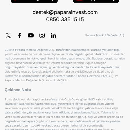
destek@paparainvest.com
0850 335 15 15
Papara Menkul Değerler A.Ş.
Bu site Papara Menkul Değerler A.Ş. tarafından hazırlanmıştır. Burada yer alan bilgi,
yorum ve öneriler yatırım danışmanlığı kapsamında değildir, genel niteliktedir. Bu öneriler
mali durumunuz ile risk ve getiri tercihlerinize uygun olmayabilir. Sadece burada sunulan
bilgilere dayanılarak yatırım kararı verilmesi beklentilerinize uygun sonuçlar
doğurmayabilir. Sunulan bilgiler, güvenilir olduğuna inanılan halka açık kaynaklardan
elde edilmiş olup bu kaynaklardaki bilgilerin hata ve eksikliğinden ve ticari amaçlı
işlemlerde kullanılmasından doğabilecek zararlardan Papara Elektronik Para A.Ş. ve
Papara Menkul Değerler A.Ş. sorumlu değildir.
Çekince Notu
Bu sayfada yer alan raporlar tarafımızca doğruluğu ve güvenilirliği kabul edilmiş
kaynaklar kullanılarak hazırlanmış olup, yatırımcılara kendi oluşturacakları yatırım
kararlarında yardımcı olmayı hedeflemekte ve herhangi bir yatırım aracını alma veya
satma yönünde yatırımcıların kararlarını etkilemeyi amaçlamamaktadır. Yatırımcıların
verecekleri yatırım kararları ile bu raporlarda bulunan görüş, bilgi ve veriler arasında bir
bağlantı kurulamayacağı gibi, söz konusu kararların neticesinde oluşabilecek yanlışlık
veya zararlardan
https://invest.papara.com
'un herhangi bir sorumluluğu
bulunmamaktadır. Bu raporlardaki her türlü iç ve dış piyasa tablo ve grafikler, bu